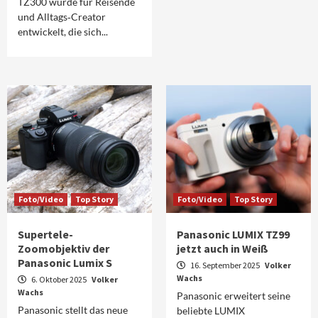
TZ300 wurde für Reisende
und Alltags‑Creator
entwickelt, die sich...
Foto/Video
Top Story
Foto/Video
Top Story
Supertele-
Panasonic LUMIX TZ99
Zoomobjektiv der
jetzt auch in Weiß
Panasonic Lumix S
16. September 2025
Volker
Wachs
6. Oktober 2025
Volker
Wachs
Panasonic erweitert seine
Panasonic stellt das neue
beliebte LUMIX