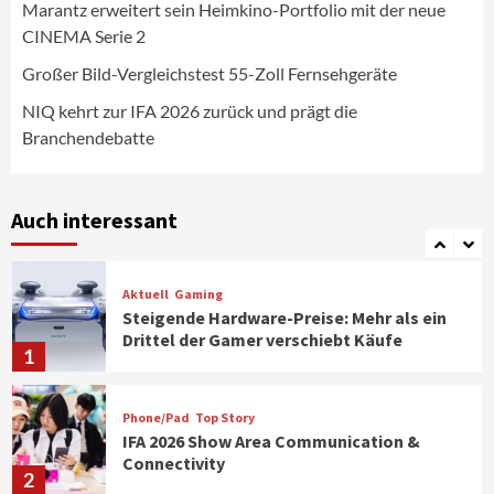
Marantz erweitert sein Heimkino-Portfolio mit der neue
CINEMA Serie 2
Aktuell
Personen
Wirtschaft
CHERRY baut Vertriebsteam in
Großer Bild-Vergleichstest 55-Zoll Fernsehgeräte
strategisch wichtigen Märkten aus
6
NIQ kehrt zur IFA 2026 zurück und prägt die
Branchendebatte
Smart Living
Top Story
Verbraucher setzen immer mehr auf
Klimageräte und Ventilatoren
Auch interessant
7
Aktuell
Gaming
Steigende Hardware-Preise: Mehr als ein
Drittel der Gamer verschiebt Käufe
1
Phone/Pad
Top Story
IFA 2026 Show Area Communication &
Connectivity
2