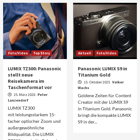
Foto/Video
Top Story
Aktuell
Foto/Video
LUMIX TZ300: Panasonic
Panasonic LUMIX S9 in
stellt neue
Titanium Gold
Reisekamera im
15. Oktober 2025
Volker
Taschenformat vor
Wachs
25. März 2026
Peter
Goldene Zeiten für Content
Lanzendorf
Creator mit der LUMIX S9
LUMIX TZ300
in Titanium Gold. Panasonic
mit leistungsstarkem 15-
bringt die kompakte LUMIX
facher optischer Zoom und
S9 in der...
außergewöhnliche
Bildqualität. Die LUMIX