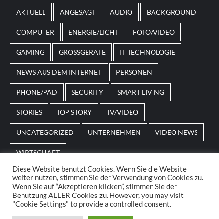
von
Magneticslots
können solche saisonalen Slots
AKTUELL
ANGESAGT
AUDIO
BACKGROUND
beispielsweise an Feiertage oder besondere Events
angepasst sein.
COMPUTER
ENERGIE/LICHT
FOTO/VIDEO
GAMING
GROSSGERÄTE
IT TECHNOLOGIE
NEWS AUS DEM INTERNET
PERSONEN
PHONE/PAD
SECURITY
SMART LIVING
STORIES
TOP STORY
TV/VIDEO
UNCATEGORIZED
UNTERNEHMEN
VIDEO NEWS
WIRTSCHAFT
Diese Website benutzt Cookies. Wenn Sie die Website
weiter nutzen, stimmen Sie der Verwendung von Cookies zu.
Home
Impressum
AGBs
Datenschutz
Wenn Sie auf “Akzeptieren klicken”, stimmen Sie der
Benutzung ALLER Cookies zu. However, you may visit
"Cookie Settings" to provide a controlled consent.
© 2025. POS Media GmbH. All rights reserved.
|