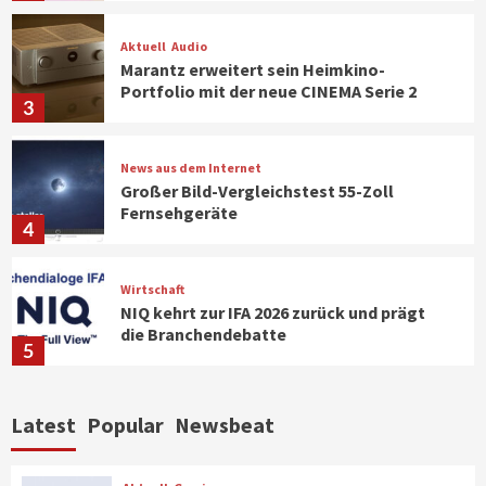
Aktuell
Audio
Marantz erweitert sein Heimkino-
Portfolio mit der neue CINEMA Serie 2
3
News aus dem Internet
Großer Bild-Vergleichstest 55-Zoll
Fernsehgeräte
4
Wirtschaft
NIQ kehrt zur IFA 2026 zurück und prägt
die Branchendebatte
5
Aktuell
Personen
Wirtschaft
Latest
Popular
Newsbeat
CHERRY baut Vertriebsteam in
strategisch wichtigen Märkten aus
6