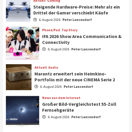
Aktuell
Gaming
Steigende Hardware-Preise: Mehr als ein
Drittel der Gamer verschiebt Käufe
Smart Living
Top Story
Verbraucher setzen immer mehr auf
6. August 2026
Peter Lanzendorf
Klimageräte und Ventilatoren
7
Phone/Pad
Top Story
IFA 2026 Show Area Communication &
Connectivity
Aktuell
Gaming
6. August 2026
Peter Lanzendorf
Steigende Hardware-Preise: Mehr als ein
Drittel der Gamer verschiebt Käufe
1
Aktuell
Audio
Marantz erweitert sein Heimkino-
Phone/Pad
Top Story
Portfolio mit der neue CINEMA Serie 2
IFA 2026 Show Area Communication &
6. August 2026
Peter Lanzendorf
Connectivity
2
News aus dem Internet
Großer Bild-Vergleichstest 55-Zoll
Fernsehgeräte
Aktuell
Audio
6. August 2026
Peter Lanzendorf
Marantz erweitert sein Heimkino-
Portfolio mit der neue CINEMA Serie 2
3