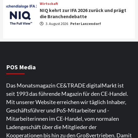
Wirtschaft
NIQ kehrt zur IFA 2026 zurück und prägt
News aus dem Internet
die Branchendebatte
Großer Bild-Vergleichstest 55-Zoll
3. August 2026
Peter Lanzendorf
Fernsehgeräte
4
Wirtschaft
NIQ kehrt zur IFA 2026 zurück und prägt
die Branchendebatte
5
POS Media
Aktuell
Personen
Wirtschaft
Das Monatsmagazin CE&TRADE digitalMarkt ist
CHERRY baut Vertriebsteam in
seit 1993 das führende Magazin für den CE-Handel.
strategisch wichtigen Märkten aus
6
Mit unserer Website erreichen wir täglich Inhaber,
Geschäftsführer und PoS-Mitarbeiter und -
Smart Living
Top Story
Mitarbeiterinnen im CE-Handel, vom normalen
Verbraucher setzen immer mehr auf
Ladengeschäft über die Mitglieder der
Klimageräte und Ventilatoren
7
Kooperationen bis hin zu den Großvertrieben. Damit