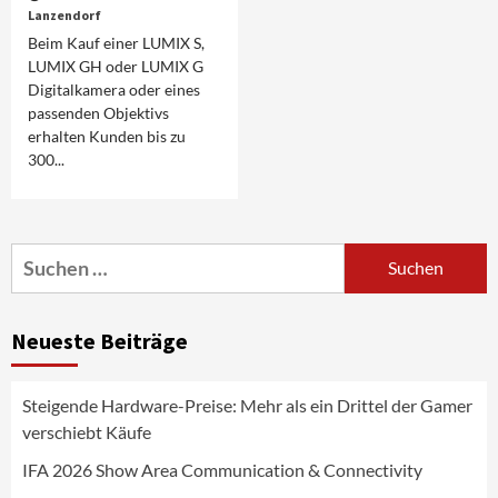
Lanzendorf
Beim Kauf einer LUMIX S,
LUMIX GH oder LUMIX G
Digitalkamera oder eines
passenden Objektivs
erhalten Kunden bis zu
300...
Aktuell
Audio
Marantz erweitert sein Heimkino-
Portfolio mit der neue CINEMA Serie 2
3
Suchen
nach:
News aus dem Internet
Großer Bild-Vergleichstest 55-Zoll
Neueste Beiträge
Fernsehgeräte
4
Steigende Hardware-Preise: Mehr als ein Drittel der Gamer
Wirtschaft
verschiebt Käufe
NIQ kehrt zur IFA 2026 zurück und prägt
die Branchendebatte
IFA 2026 Show Area Communication & Connectivity
5