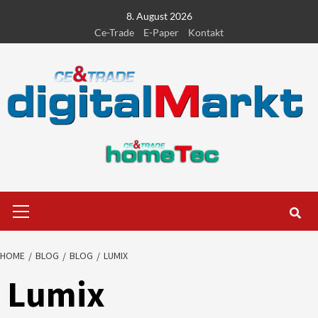
Skip
8. August 2026
to
Ce-Trade
E-Paper
Kontakt
content
Primary
Menu
HOME
BLOG
BLOG
LUMIX
Lumix