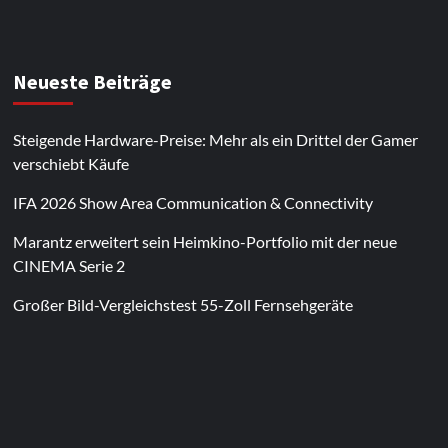
Neueste Beiträge
Steigende Hardware-Preise: Mehr als ein Drittel der Gamer
verschiebt Käufe
IFA 2026 Show Area Communication & Connectivity
Marantz erweitert sein Heimkino-Portfolio mit der neue
CINEMA Serie 2
Großer Bild-Vergleichstest 55-Zoll Fernsehgeräte
Im Laufe des Jahres erscheinen thematische
Spielautomaten mit passenden Designs. Im Bereich
von
Magneticslots
können solche saisonalen Slots
beispielsweise an Feiertage oder besondere Events