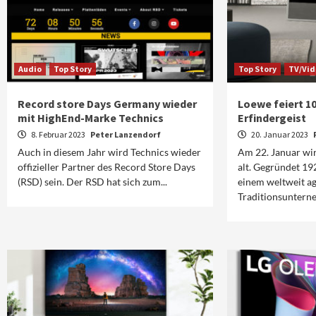
Audio
Top Story
Top Story
TV/Vi
Record store Days Germany wieder
Loewe feiert 1
mit HighEnd-Marke Technics
Erfindergeist
8. Februar 2023
Peter Lanzendorf
20. Januar 2023
Auch in diesem Jahr wird Technics wieder
Am 22. Januar wi
offizieller Partner des Record Store Days
alt. Gegründet 19
(RSD) sein. Der RSD hat sich zum...
einem weltweit a
Traditionsunterne