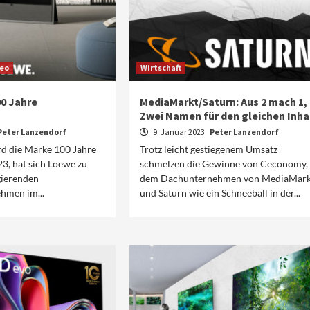
deo
Wirtschaft
00 Jahre
MediaMarkt/Saturn: Aus 2 mach 1,
Zwei Namen für den gleichen Inha
Peter Lanzendorf
9. Januar 2023
Peter Lanzendorf
rd die Marke 100 Jahre
Trotz leicht gestiegenem Umsatz
23, hat sich Loewe zu
schmelzen die Gewinne von Ceconomy,
gierenden
dem Dachunternehmen von MediaMark
hmen im...
und Saturn wie ein Schneeball in der...