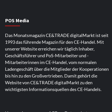
Beiträge
POS Media
Das Monatsmagazin CE&TRADE digitalMarkt ist seit
1993 das führende Magazin für den CE-Handel. Mit
unserer Website erreichen wir täglich Inhaber,
Geschäftsführer und PoS-Mitarbeiter und -
Mitarbeiterinnen im CE-Handel, vom normalen
Ladengeschäft über die Mitglieder der Kooperationen
bis hin zu den Großvertrieben. Damit gehört die
Website von CE&TRADE digitalMarkt zu den
wichtigsten Informationsquellen des CE-Handels.
Spieler aus Lettland können es ausprobieren. Die
Viele Spieler bevorzugen die Nutzung der App für ein
Fans von Online-Slots besuchen die Seite regelmäßig.
Die Gaming-Plattform bietet eine große Auswahl an
Ein weiterer Ort, an dem man Spielautomaten
Plattform bietet Casinospiele und verschiedene Boni.
komfortables Spielerlebnis. Die App ermöglicht
Die Plattform bietet farbenfrohe Spielautomaten und
Spielautomaten. Die Benutzeroberfläche ist auf eine
entdecken kann, ist. Die Seite legt den Schwerpunkt