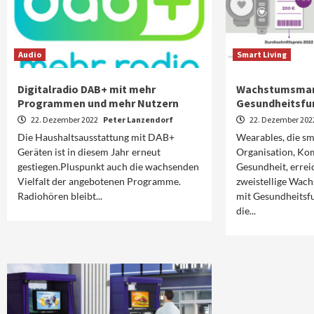
Audio
Smart Living
Digitalradio DAB+ mit mehr
Wachstumsmark
Programmen und mehr Nutzern
Gesundheitsfu
22. Dezember 2022
Peter Lanzendorf
22. Dezember 20
Die Haushaltsausstattung mit DAB+
Wearables, die sm
Geräten ist in diesem Jahr erneut
Organisation, Ko
gestiegen.Pluspunkt auch die wachsenden
Gesundheit, errei
Vielfalt der angebotenen Programme.
zweistellige Wac
Radiohören bleibt...
mit Gesundheitsfu
die...