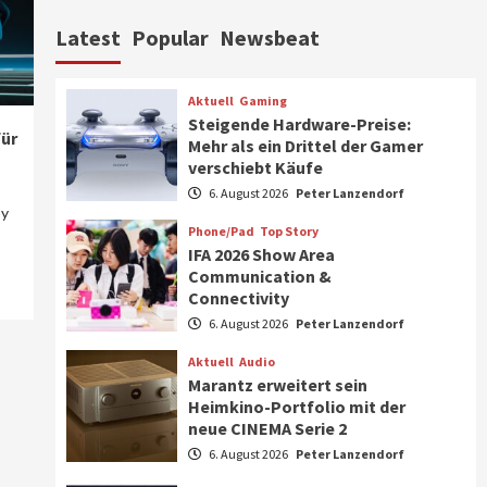
Aktuell
Personen
Wirtschaft
Latest
Popular
Newsbeat
CHERRY baut Vertriebsteam
in strategisch wichtigen
Märkten aus
6
Aktuell
Gaming
Steigende Hardware-Preise:
Smart Living
Top Story
ür
Mehr als ein Drittel der Gamer
Verbraucher setzen immer
verschiebt Käufe
mehr auf Klimageräte und
6. August 2026
Peter Lanzendorf
Ventilatoren
7
my
Phone/Pad
Top Story
IFA 2026 Show Area
Aktuell
Gaming
Communication &
Steigende Hardware-Preise:
Connectivity
Mehr als ein Drittel der
Gamer verschiebt Käufe
6. August 2026
Peter Lanzendorf
1
Aktuell
Audio
Phone/Pad
Top Story
Marantz erweitert sein
IFA 2026 Show Area
Heimkino-Portfolio mit der
Communication &
neue CINEMA Serie 2
Connectivity
2
6. August 2026
Peter Lanzendorf