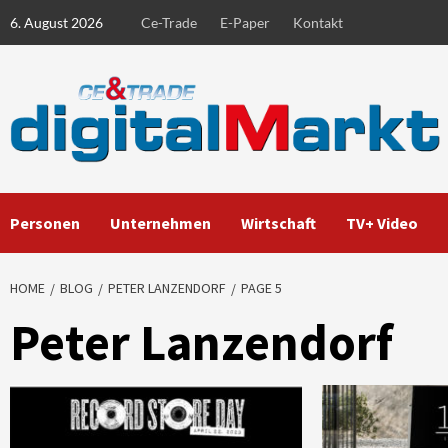
Skip
6. August 2026
Ce-Trade
E-Paper
Kontakt
to
content
Personen
Unternehmen
Wirtschaft
TV+ Video
HOME
BLOG
PETER LANZENDORF
PAGE 5
Peter Lanzendorf