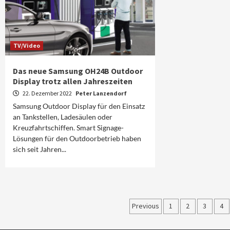
TV/Video
Das neue Samsung OH24B Outdoor
Display trotz allen Jahreszeiten
22. Dezember 2022
Peter Lanzendorf
Samsung Outdoor Display für den Einsatz
an Tankstellen, Ladesäulen oder
Kreuzfahrtschiffen. Smart Signage-
Lösungen für den Outdoorbetrieb haben
sich seit Jahren...
Seitennummer
Previous
1
2
3
4
der