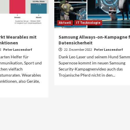
Aktuell
IT Technologie
t Wearables mit
Samsung Allways-on-Kampagne f
nktionen
Datensicherheit
22
Peter Lanzendorf
22. Dezember 2022
Peter Lanzendorf
arten Helfer für
Dank Leo Laser und seinem Hund Sam
mmunikation, Sport und
Supernose kommt im neuen Samsung
chen vielfach
Security-Kampagnenvideo auch das
hstumsraten. Wearables
Trojanische Pferd nicht in den...
nktionen, also Geräte,