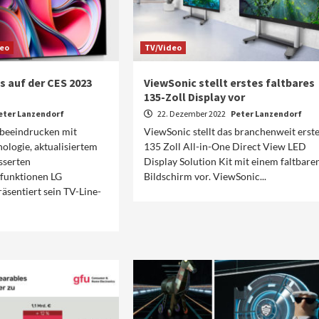
deo
TV/Video
s auf der CES 2023
ViewSonic stellt erstes faltbares
135-Zoll Display vor
eter Lanzendorf
22. Dezember 2022
Peter Lanzendorf
beeindrucken mit
ViewSonic stellt das branchenweit erst
ologie, aktualisiertem
135 Zoll All-in-One Direct View LED
sserten
Display Solution Kit mit einem faltbare
sfunktionen LG
Bildschirm vor. ViewSonic...
räsentiert sein TV-Line-