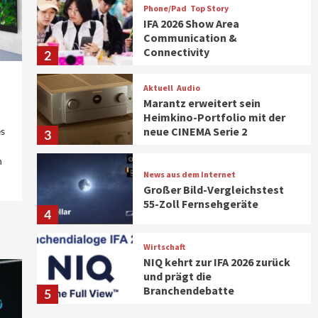
Phone/Pad
Top Story
IFA 2026 Show Area
Communication &
Connectivity
2
Aktuell
Audio
Marantz erweitert sein
Heimkino-Portfolio mit der
neue CINEMA Serie 2
es
3
n
News aus dem Internet
Großer Bild-Vergleichstest
55-Zoll Fernsehgeräte
4
Wirtschaft
NIQ kehrt zur IFA 2026 zurück
und prägt die
Branchendebatte
5