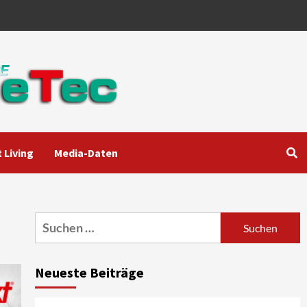
 Living
Media-Daten
Aktuell
Audio
Marantz erweitert sein
Heimkino-Portfolio mit der
neue CINEMA Serie 2
3
Suchen
nach:
News aus dem Internet
Großer Bild-Vergleichstest
Neueste Beiträge
55-Zoll Fernsehgeräte
4