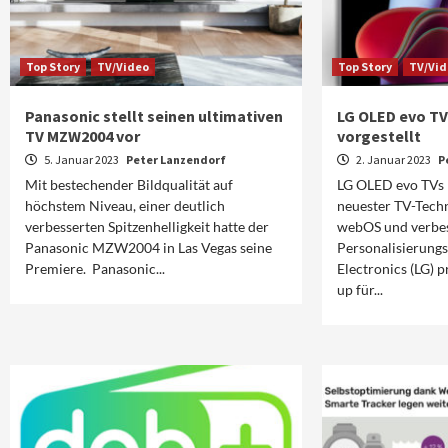
Top Story
TV/Video
Top Story
TV/Vi
Panasonic stellt seinen ultimativen
LG OLED evo TV
TV MZW2004 vor
vorgestellt
5. Januar 2023
Peter Lanzendorf
2. Januar 2023
P
Mit bestechender Bildqualität auf
LG OLED evo TVs 
höchstem Niveau, einer deutlich
neuester TV-Techn
verbesserten Spitzenhelligkeit hatte der
webOS und verbe
Panasonic MZW2004 in Las Vegas seine
Personalisierung
Premiere. Panasonic...
Electronics (LG) p
up für...