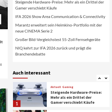
Steigende Hardware-Preise: Mehr als ein Drittel der
Wirtschaft
Gamer verschiebt Käufe
NIQ kehrt zur IFA 2026 zurück
und prägt die
IFA 2026 Show Area Communication & Connectivity
Branchendebatte
5
Marantz erweitert sein Heimkino-Portfolio mit der
neue CINEMA Serie 2
Aktuell
Personen
Wirtschaft
CHERRY baut Vertriebsteam
Großer Bild-Vergleichstest 55-Zoll Fernsehgeräte
in strategisch wichtigen
lt
Märkten aus
6
NIQ kehrt zur IFA 2026 zurück und prägt die
Branchendebatte
Smart Living
Top Story
Verbraucher setzen immer
t
mehr auf Klimageräte und
Auch interessant
Ventilatoren
7
Aktuell
Gaming
Steigende Hardware-Preise:
Mehr als ein Drittel der
Gamer verschiebt Käufe
1