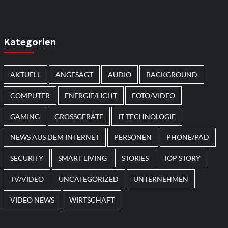
Smart Living
Top Story
Verbraucher setzen immer
mehr auf Klimageräte und
Ventilatoren
7
Kategorien
AKTUELL
ANGESAGT
AUDIO
BACKGROUND
COMPUTER
ENERGIE/LICHT
FOTO/VIDEO
GAMING
GROSSGERÄTE
IT TECHNOLOGIE
NEWS AUS DEM INTERNET
PERSONEN
PHONE/PAD
SECURITY
SMART LIVING
STORIES
TOP STORY
TV/VIDEO
UNCATEGORIZED
UNTERNEHMEN
VIDEO NEWS
WIRTSCHAFT