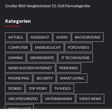
hinzugefügt.
Neuerscheinungen anzusehen.
Großer Bild-Vergleichstest 55-Zoll Fernsehgeräte
Im Laufe des Jahres erscheinen thematische
Kategorien
Spielautomaten mit passenden Designs. Im Bereich
von
Magneticslots
können solche saisonalen Slots
AKTUELL
ANGESAGT
AUDIO
BACKGROUND
beispielsweise an Feiertage oder besondere Events
angepasst sein.
COMPUTER
ENERGIE/LICHT
FOTO/VIDEO
GAMING
GROSSGERÄTE
IT TECHNOLOGIE
NEWS AUS DEM INTERNET
PERSONEN
PHONE/PAD
SECURITY
SMART LIVING
STORIES
TOP STORY
TV/VIDEO
UNCATEGORIZED
UNTERNEHMEN
VIDEO NEWS
WIRTSCHAFT