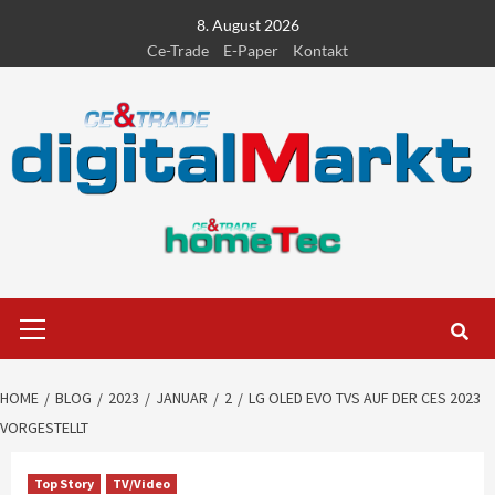
Skip
8. August 2026
to
Ce-Trade
E-Paper
Kontakt
content
Primary
Menu
HOME
BLOG
2023
JANUAR
2
LG OLED EVO TVS AUF DER CES 2023
VORGESTELLT
Top Story
TV/Video