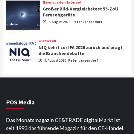
News aus dem Internet
Großer Bild-Vergleichstest 55-Zoll
Fernsehgeräte
Aktuell
Audio
6. August 2026
Peter Lanzendorf
Marantz erweitert sein Heimkino-
Portfolio mit der neue CINEMA Serie 2
3
Wirtschaft
NIQ kehrt zur IFA 2026 zurück und prägt
News aus dem Internet
die Branchendebatte
Großer Bild-Vergleichstest 55-Zoll
3. August 2026
Peter Lanzendorf
Fernsehgeräte
4
Wirtschaft
NIQ kehrt zur IFA 2026 zurück und prägt
die Branchendebatte
5
POS Media
Aktuell
Personen
Wirtschaft
Das Monatsmagazin CE&TRADE digitalMarkt ist
CHERRY baut Vertriebsteam in
seit 1993 das führende Magazin für den CE-Handel.
strategisch wichtigen Märkten aus
6