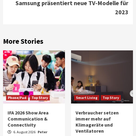
Samsung präsentiert neue TV-Modelle für
2023
More Stories
Phone/Pad
Top Story
Smart Living
Top Story
IFA 2026 Show Area
Verbraucher setzen
Communication &
immer mehr auf
Connectivity
Klimageräte und
Ventilatoren
6. August 2026
Peter