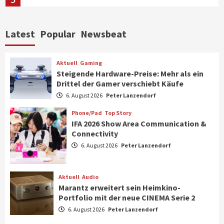
Aktuell
Personen
Wirtschaft
Latest
Popular
Newsbeat
CHERRY baut Vertriebsteam in
strategisch wichtigen Märkten aus
6
Aktuell
Gaming
Steigende Hardware-Preise: Mehr als ein
Drittel der Gamer verschiebt Käufe
Smart Living
Top Story
Verbraucher setzen immer mehr auf
6. August 2026
Peter Lanzendorf
Klimageräte und Ventilatoren
7
Phone/Pad
Top Story
IFA 2026 Show Area Communication &
Connectivity
Aktuell
Gaming
6. August 2026
Peter Lanzendorf
Steigende Hardware-Preise: Mehr als ein
Drittel der Gamer verschiebt Käufe
1
Aktuell
Audio
Marantz erweitert sein Heimkino-
Phone/Pad
Top Story
Portfolio mit der neue CINEMA Serie 2
IFA 2026 Show Area Communication &
6. August 2026
Peter Lanzendorf
Connectivity
2