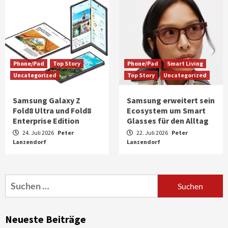
Phone/Pad
Top Story
Phone/Pad
Smart Living
Uncategorized
Top Story
Uncategorized
Samsung Galaxy Z
Samsung erweitert sein
Fold8 Ultra und Fold8
Ecosystem um Smart
Enterprise Edition
Glasses für den Alltag
24. Juli 2026
Peter
22. Juli 2026
Peter
Lanzendorf
Aktuell
Audio
Lanzendorf
Marantz erweitert sein Heimkino-
Portfolio mit der neue CINEMA Serie 2
3
Suchen
nach:
News aus dem Internet
Großer Bild-Vergleichstest 55-Zoll
Neueste Beiträge
Fernsehgeräte
4