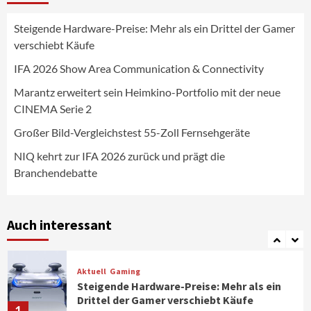
Steigende Hardware-Preise: Mehr als ein Drittel der Gamer
Wirtschaft
verschiebt Käufe
NIQ kehrt zur IFA 2026 zurück und prägt
die Branchendebatte
IFA 2026 Show Area Communication & Connectivity
5
Marantz erweitert sein Heimkino-Portfolio mit der neue
CINEMA Serie 2
Aktuell
Personen
Wirtschaft
CHERRY baut Vertriebsteam in
Großer Bild-Vergleichstest 55-Zoll Fernsehgeräte
strategisch wichtigen Märkten aus
6
NIQ kehrt zur IFA 2026 zurück und prägt die
Branchendebatte
Smart Living
Top Story
Verbraucher setzen immer mehr auf
Klimageräte und Ventilatoren
Auch interessant
7
Aktuell
Gaming
Steigende Hardware-Preise: Mehr als ein
Drittel der Gamer verschiebt Käufe
1