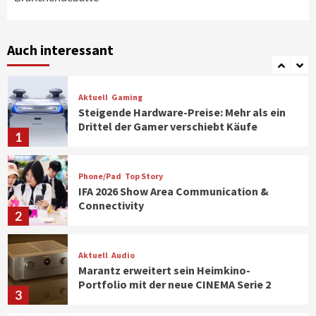
Smart Living
Top Story
Verbraucher setzen immer mehr auf
Klimageräte und Ventilatoren
Auch interessant
7
Aktuell
Gaming
Steigende Hardware-Preise: Mehr als ein
Drittel der Gamer verschiebt Käufe
1
Phone/Pad
Top Story
IFA 2026 Show Area Communication &
Connectivity
2
Aktuell
Audio
Marantz erweitert sein Heimkino-
Portfolio mit der neue CINEMA Serie 2
3