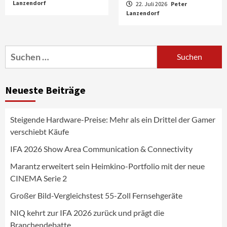
Lanzendorf
22. Juli 2026
Peter
Aktuell
Audio
Lanzendorf
Marantz erweitert sein Heimkino-
Portfolio mit der neue CINEMA Serie 2
3
Suchen
nach:
News aus dem Internet
Großer Bild-Vergleichstest 55-Zoll
Neueste Beiträge
Fernsehgeräte
4
Steigende Hardware-Preise: Mehr als ein Drittel der Gamer
Wirtschaft
verschiebt Käufe
NIQ kehrt zur IFA 2026 zurück und prägt
die Branchendebatte
IFA 2026 Show Area Communication & Connectivity
5
Marantz erweitert sein Heimkino-Portfolio mit der neue
CINEMA Serie 2
Aktuell
Personen
Wirtschaft
CHERRY baut Vertriebsteam in
Großer Bild-Vergleichstest 55-Zoll Fernsehgeräte
strategisch wichtigen Märkten aus
6
NIQ kehrt zur IFA 2026 zurück und prägt die
Branchendebatte