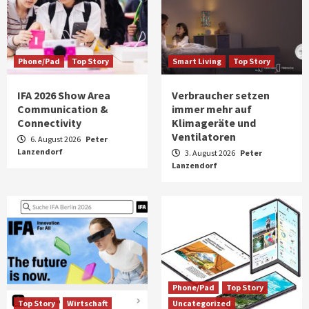
Phone/Pad
Top Story
Smart Living
Top Story
IFA 2026 Show Area
Verbraucher setzen
Communication &
immer mehr auf
Connectivity
Klimageräte und
Ventilatoren
6. August 2026
Peter
Lanzendorf
3. August 2026
Peter
Lanzendorf
Phone/Pad
Top Story
Top Story
Wirtschaft
Uncategorized