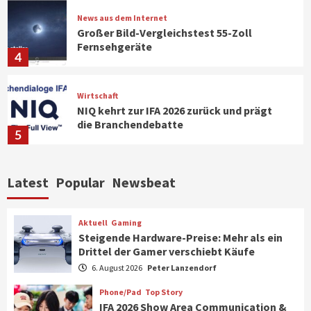
News aus dem Internet
Großer Bild-Vergleichstest 55-Zoll
Fernsehgeräte
4
Wirtschaft
NIQ kehrt zur IFA 2026 zurück und prägt
die Branchendebatte
5
Aktuell
Personen
Wirtschaft
Latest
Popular
Newsbeat
CHERRY baut Vertriebsteam in
strategisch wichtigen Märkten aus
6
Aktuell
Gaming
Steigende Hardware-Preise: Mehr als ein
Drittel der Gamer verschiebt Käufe
Smart Living
Top Story
Verbraucher setzen immer mehr auf
6. August 2026
Peter Lanzendorf
Klimageräte und Ventilatoren
7
Phone/Pad
Top Story
IFA 2026 Show Area Communication &