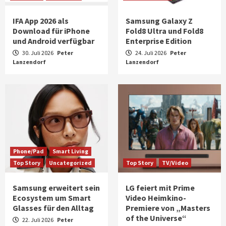
IFA App 2026 als
Samsung Galaxy Z
Download für iPhone
Fold8 Ultra und Fold8
und Android verfügbar
Enterprise Edition
30. Juli 2026
Peter
24. Juli 2026
Peter
Lanzendorf
Lanzendorf
Phone/Pad
Smart Living
Top Story
Uncategorized
Top Story
TV/Video
Samsung erweitert sein
LG feiert mit Prime
Ecosystem um Smart
Video Heimkino-
Glasses für den Alltag
Premiere von „Masters
of the Universe“
22. Juli 2026
Peter