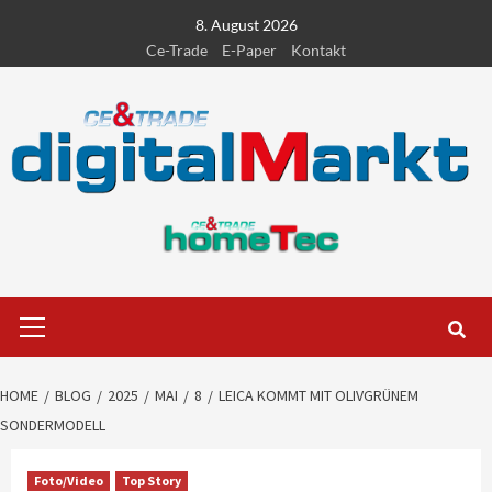
Skip
8. August 2026
to
Ce-Trade
E-Paper
Kontakt
content
Primary
Menu
HOME
BLOG
2025
MAI
8
LEICA KOMMT MIT OLIVGRÜNEM
SONDERMODELL
Foto/Video
Top Story