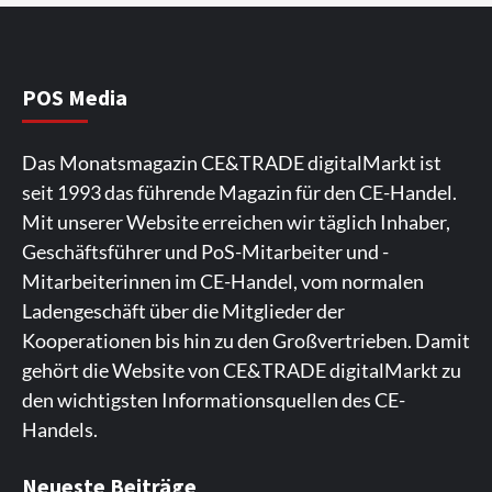
Wirtschaft
NIQ kehrt zur IFA 2026 zurück und prägt
die Branchendebatte
5
POS Media
Aktuell
Personen
Wirtschaft
Das Monatsmagazin CE&TRADE digitalMarkt ist
CHERRY baut Vertriebsteam in
seit 1993 das führende Magazin für den CE-Handel.
strategisch wichtigen Märkten aus
6
Mit unserer Website erreichen wir täglich Inhaber,
Geschäftsführer und PoS-Mitarbeiter und -
Smart Living
Top Story
Mitarbeiterinnen im CE-Handel, vom normalen
Verbraucher setzen immer mehr auf
Ladengeschäft über die Mitglieder der
Klimageräte und Ventilatoren
7
Kooperationen bis hin zu den Großvertrieben. Damit
gehört die Website von CE&TRADE digitalMarkt zu
den wichtigsten Informationsquellen des CE-
Handels.
Spieler aus Lettland können es ausprobieren. Die
Viele Spieler bevorzugen die Nutzung der App für ein
Fans von Online-Slots besuchen die Seite
Die Gaming-Plattform bietet eine große Auswahl an
Ein weiterer Ort, an dem man Spielautomaten
Neueste Beiträge