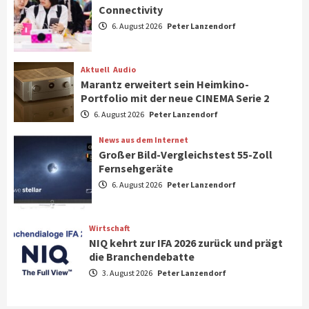
Connectivity
Aktuell
Gaming
6. August 2026
Peter Lanzendorf
Steigende Hardware-Preise: Mehr als ein
Drittel der Gamer verschiebt Käufe
1
Aktuell
Audio
Marantz erweitert sein Heimkino-
Phone/Pad
Top Story
Portfolio mit der neue CINEMA Serie 2
IFA 2026 Show Area Communication &
6. August 2026
Peter Lanzendorf
Connectivity
2
News aus dem Internet
Großer Bild-Vergleichstest 55-Zoll
Fernsehgeräte
Aktuell
Audio
6. August 2026
Peter Lanzendorf
Marantz erweitert sein Heimkino-
Portfolio mit der neue CINEMA Serie 2
3
Wirtschaft
NIQ kehrt zur IFA 2026 zurück und prägt
News aus dem Internet
die Branchendebatte
Großer Bild-Vergleichstest 55-Zoll
3. August 2026
Peter Lanzendorf
Fernsehgeräte
4