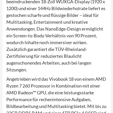
beeindruckenden 18-Zoll WUXGA-Display (1920 x
1200) und einer 144Hz Bildwiederholrate liefert es
gestochen scharfe und flüssige Bilder – ideal für
Multitasking, Entertainment und kreative
Anwendungen. Das NanoEdge-Design ermöglicht
ein Screen-to-Body-Verhältnis von 90 Prozent,
wodurch Inhalte noch immersiver wirken.
Zusätzlich garantiert die TÜV-Rheinland-
Zertifizierung für reduziertes Blaulicht
augenschonendes Arbeiten, auch bei langen
Sitzungen.
Angetrieben wird das Vivobook 18 von einem AMD
Ryzen 7 260 Prozessor in Kombination mit einer
AMD Radeon™ GPU, die eine leistungsstarke
Performance für rechenintensive Aufgaben,
Bildbearbeitung und Multitasking bietet. Mit bis zu
32GB DDR5 RAM und einer 1TB PCIe 4.0 SSD sind