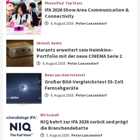
7
Phone/Pad
Top Story
IFA 2026 Show Area Communication &
Connectivity
Aktuell
Gaming
6. August 2026
Peter Lanzendorf
Steigende Hardware-Preise: Mehr als ein
Drittel der Gamer verschiebt Käufe
1
Aktuell
Audio
Marantz erweitert sein Heimkino-
Phone/Pad
Top Story
Portfolio mit der neue CINEMA Serie 2
IFA 2026 Show Area Communication &
6. August 2026
Peter Lanzendorf
Connectivity
2
News aus dem Internet
Großer Bild-Vergleichstest 55-Zoll
Fernsehgeräte
Aktuell
Audio
6. August 2026
Peter Lanzendorf
Marantz erweitert sein Heimkino-
Portfolio mit der neue CINEMA Serie 2
3
Wirtschaft
NIQ kehrt zur IFA 2026 zurück und prägt
News aus dem Internet
die Branchendebatte
Großer Bild-Vergleichstest 55-Zoll
3. August 2026
Peter Lanzendorf
Fernsehgeräte