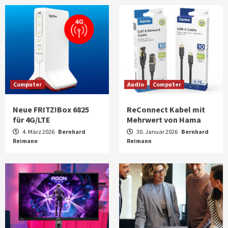
Computer
Audio
Computer
Neue FRITZ!Box 6825
ReConnect Kabel mit
für 4G/LTE
Mehrwert von Hama
4. März 2026
Bernhard
30. Januar 2026
Bernhard
Reimann
Reimann