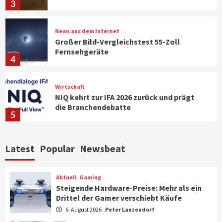
3
News aus dem Internet
Großer Bild-Vergleichstest 55-Zoll
Fernsehgeräte
4
Wirtschaft
NIQ kehrt zur IFA 2026 zurück und prägt
die Branchendebatte
5
Aktuell
Personen
Wirtschaft
Latest
Popular
Newsbeat
CHERRY baut Vertriebsteam in
strategisch wichtigen Märkten aus
6
Aktuell
Gaming
Steigende Hardware-Preise: Mehr als ein
Drittel der Gamer verschiebt Käufe
Smart Living
Top Story
Verbraucher setzen immer mehr auf
6. August 2026
Peter Lanzendorf
Klimageräte und Ventilatoren