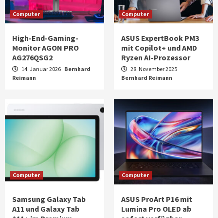
Computer
Computer
High-End-Gaming-
ASUS ExpertBook PM3
Monitor AGON PRO
mit Copilot+ und AMD
AG276QSG2
Ryzen AI-Prozessor
14. Januar 2026
Bernhard
28. November 2025
Reimann
Bernhard Reimann
Computer
Computer
Samsung Galaxy Tab
ASUS ProArt P16 mit
A11 und Galaxy Tab
Lumina Pro OLED ab