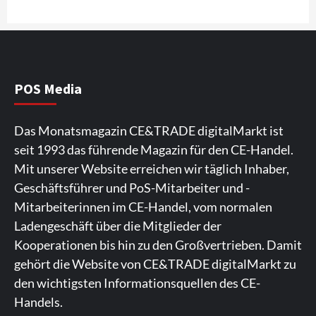
4
Wirtschaft
NIQ kehrt zur IFA 2026 zurück und prägt
die Branchendebatte
5
POS Media
Aktuell
Personen
Wirtschaft
Das Monatsmagazin CE&TRADE digitalMarkt ist
CHERRY baut Vertriebsteam in
seit 1993 das führende Magazin für den CE-Handel.
strategisch wichtigen Märkten aus
6
Mit unserer Website erreichen wir täglich Inhaber,
Geschäftsführer und PoS-Mitarbeiter und -
Smart Living
Top Story
Mitarbeiterinnen im CE-Handel, vom normalen
Verbraucher setzen immer mehr auf
Ladengeschäft über die Mitglieder der
Klimageräte und Ventilatoren
7
Kooperationen bis hin zu den Großvertrieben. Damit
gehört die Website von CE&TRADE digitalMarkt zu
den wichtigsten Informationsquellen des CE-
Handels.