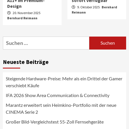
A11+ im Premium-
sofort verfügbar
Design
9. Oktober 2025
Bernhard
Reimann
20. November 2025
Bernhard Reimann
Aktuell
Audio
Marantz erweitert sein Heimkino-
Portfolio mit der neue CINEMA Serie 2
3
Suchen
nach:
News aus dem Internet
Großer Bild-Vergleichstest 55-Zoll
Neueste Beiträge
Fernsehgeräte
4
Steigende Hardware-Preise: Mehr als ein Drittel der Gamer
Wirtschaft
verschiebt Käufe
NIQ kehrt zur IFA 2026 zurück und prägt
die Branchendebatte
IFA 2026 Show Area Communication & Connectivity
5
Marantz erweitert sein Heimkino-Portfolio mit der neue
CINEMA Serie 2
Aktuell
Personen
Wirtschaft
CHERRY baut Vertriebsteam in
Großer Bild-Vergleichstest 55-Zoll Fernsehgeräte
strategisch wichtigen Märkten aus