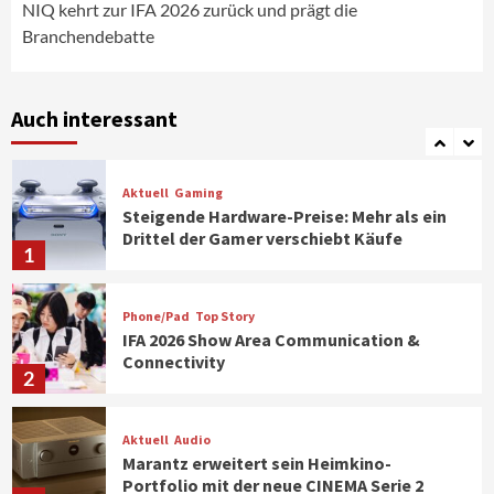
6
NIQ kehrt zur IFA 2026 zurück und prägt die
Branchendebatte
Smart Living
Top Story
Verbraucher setzen immer mehr auf
Klimageräte und Ventilatoren
Auch interessant
7
Aktuell
Gaming
Steigende Hardware-Preise: Mehr als ein
Drittel der Gamer verschiebt Käufe
1
Phone/Pad
Top Story
IFA 2026 Show Area Communication &
Connectivity
2
Aktuell
Audio
Marantz erweitert sein Heimkino-
Portfolio mit der neue CINEMA Serie 2