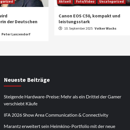
gorized
Aktuell
Foto/Video
Uncategorized
wird
Canon EOS C50, kompakt und
rin der Deutschen
leistungsstark
10. September 2025
Volker Wachs
5
Peter Lanzendorf
Neueste Beiträge
Steigende Hardware-Preise: Mehr als ein Drittel der Gamer
verschiebt Käufe
IFA 2026 Show Area Communication & Connectivity
Marantz erweitert sein Heimkino-Portfolio mit der neue