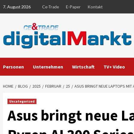
Skip
7. August 2026
Ce-Trade
E-Paper
Kontakt
to
content
Personen
Unternehmen
Wirtschaft
TV+ Video
HOME
BLOG
2025
FEBRUAR
25
ASUS BRINGT NEUE LAPTOPS MIT 
Uncategorized
Asus bringt neue L