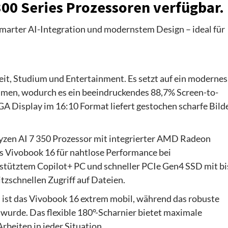
300 Series Prozessoren verfügbar.
smarter AI-Integration und modernstem Design – ideal für
eit, Studium und Entertainment. Es setzt auf ein modernes
men, wodurch es ein beeindruckendes 88,7% Screen-to-
A Display im 16:10 Format liefert gestochen scharfe Bild
.
yzen AI 7 350 Prozessor mit integrierter AMD Radeon
s Vivobook 16 für nahtlose Performance bei
stütztem Copilot+ PC und schneller PCIe Gen4 SSD mit bi
tzschnellen Zugriff auf Dateien.
ist das Vivobook 16 extrem mobil, während das robuste
urde. Das flexible 180°-Scharnier bietet maximale
beiten in jeder Situation.