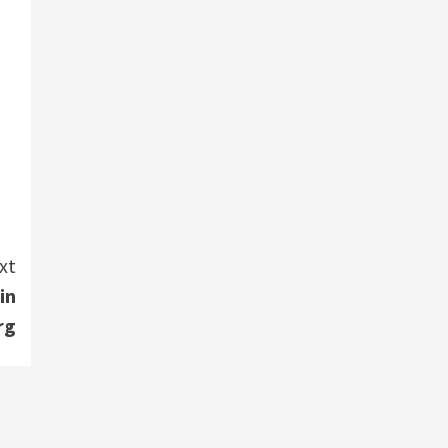
Smart Living
Top Story
Verbraucher setzen immer
mehr auf Klimageräte und
Ventilatoren
7
xt
in
rg