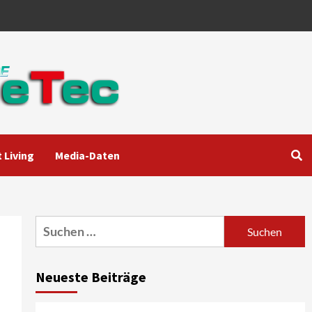
 Living
Media-Daten
Aktuell
Audio
Marantz erweitert sein
Heimkino-Portfolio mit der
neue CINEMA Serie 2
3
Suchen
nach:
News aus dem Internet
Großer Bild-Vergleichstest
Neueste Beiträge
55-Zoll Fernsehgeräte
4