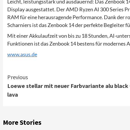
Leicht, leistungsstark und ausdauernd: Das Zenbook 14
Display ausgestattet. Der AMD Ryzen AI 300 Series P
RAM für eine herausragende Performance. Dank der ro
Scharniers ist das Zenbook 14 der perfekte Begleiter f
Mit einer Akkulaufzeit von bis zu 18 Stunden, AI-unt
Funktionen ist das Zenbook 14 bestens für modernes A
www.asus.de
Continue
Previous
Loewe stellar mit neuer Farbvariante alu black 
Reading
lava
More Stories