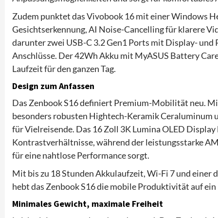
Zudem punktet das Vivobook 16 mit einer Windows He
Gesichtserkennung, AI Noise-Cancelling für klarere 
darunter zwei USB-C 3.2 Gen1 Ports mit Display- un
Anschlüsse. Der 42Wh Akku mit MyASUS Battery Care M
Laufzeit für den ganzen Tag.
Design zum Anfassen
Das Zenbook S16 definiert Premium-Mobilität neu. M
besonders robusten Hightech-Keramik Ceraluminum und
für Vielreisende. Das 16 Zoll 3K Lumina OLED Display
Kontrastverhältnisse, während der leistungsstarke A
für eine nahtlose Performance sorgt.
Mit bis zu 18 Stunden Akkulaufzeit, Wi-Fi 7 und einer d
hebt das Zenbook S16 die mobile Produktivität auf ein 
Minimales Gewicht, maximale Freiheit