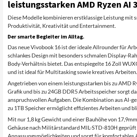
leistungsstarken AMD Ryzen AI 
Diese Modelle kombinieren erstklassige Leistung mit 
Produktivität, Kreativität und Entertainment.
Der smarte Begleiter im Alltag.
Das neue Vivobook 16 ist der ideale Allrounder für Arb
schlankes Design mit besonders schmalen Display-Rah
Body-Verhältnis bietet. Das entspiegelte 16 Zoll WUXG
und ist ideal für Multitasking sowie kreatives Arbeiten
Angetrieben von einem leistungsstarken bis zu AMD R
Grafik und bis zu 24GB DDR5 Arbeitsspeicher sorgt da
anspruchsvollen Aufgaben. Die Kombination aus AI-ge
zu 1TB Speicher ermöglicht effizientes Arbeiten und bli
Mit nur 1,8 kg Gewicht und einer Bauhöhe von 17,9mm 
Gehäuse nach Militärstandard MIL-STD-810H geprüft w
Anpassungsmöglichkeiten und sorgt für komfortables Ar