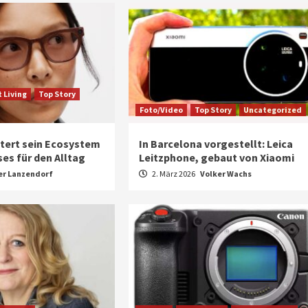
 Living
Top Story
Foto/Video
Top Story
Uncategorized
tert sein Ecosystem
In Barcelona vorgestellt: Leica
es für den Alltag
Leitzphone, gebaut von Xiaomi
er Lanzendorf
2. März 2026
Volker Wachs