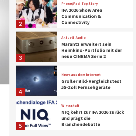
Phone/Pad
Top Story
IFA 2026 Show Area
Communication &
Connectivity
2
Aktuell
Audio
Marantz erweitert sein
Heimkino-Portfolio mit der
neue CINEMA Serie 2
3
News aus dem Internet
Großer Bild-Vergleichstest
55-Zoll Fernsehgeräte
4
Wirtschaft
NIQ kehrt zur IFA 2026 zurück
und prägt die
Branchendebatte
5