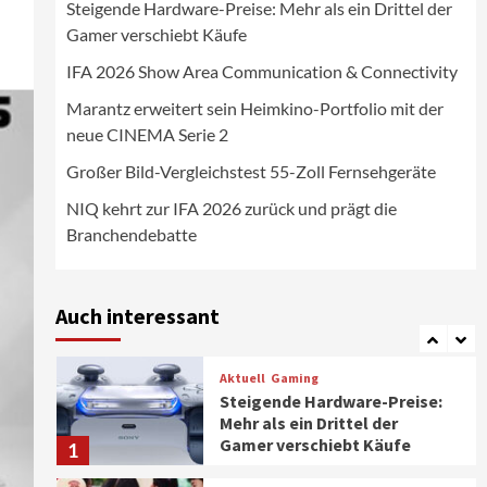
Steigende Hardware-Preise: Mehr als ein Drittel der
Wirtschaft
Gamer verschiebt Käufe
NIQ kehrt zur IFA 2026 zurück
und prägt die
IFA 2026 Show Area Communication & Connectivity
Branchendebatte
5
Marantz erweitert sein Heimkino-Portfolio mit der
neue CINEMA Serie 2
Aktuell
Personen
Wirtschaft
CHERRY baut Vertriebsteam
Großer Bild-Vergleichstest 55-Zoll Fernsehgeräte
in strategisch wichtigen
Märkten aus
6
NIQ kehrt zur IFA 2026 zurück und prägt die
Branchendebatte
Smart Living
Top Story
Verbraucher setzen immer
mehr auf Klimageräte und
Auch interessant
Ventilatoren
7
Aktuell
Gaming
Steigende Hardware-Preise:
Mehr als ein Drittel der
Gamer verschiebt Käufe
1