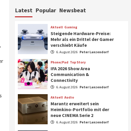
Aktuell
Personen
Wirtschaft
Latest
Popular
Newsbeat
CHERRY baut Vertriebsteam
in strategisch wichtigen
Märkten aus
6
Aktuell
Gaming
Steigende Hardware-Preise:
Smart Living
Top Story
Mehr als ein Drittel der Gamer
Verbraucher setzen immer
,
verschiebt Käufe
mehr auf Klimageräte und
6. August 2026
Peter Lanzendorf
Ventilatoren
7
er
Phone/Pad
Top Story
IFA 2026 Show Area
Aktuell
Gaming
Communication &
Steigende Hardware-Preise:
Connectivity
Mehr als ein Drittel der
Gamer verschiebt Käufe
6. August 2026
Peter Lanzendorf
1
s
Aktuell
Audio
Phone/Pad
Top Story
Marantz erweitert sein
IFA 2026 Show Area
Heimkino-Portfolio mit der
Communication &
neue CINEMA Serie 2
Connectivity
2
6. August 2026
Peter Lanzendorf