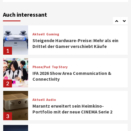
Smart Living
Top Story
Verbraucher setzen immer mehr auf
Klimageräte und Ventilatoren
Auch interessant
7
Aktuell
Gaming
Steigende Hardware-Preise: Mehr als ein
Drittel der Gamer verschiebt Käufe
1
Phone/Pad
Top Story
IFA 2026 Show Area Communication &
Connectivity
2
Aktuell
Audio
Marantz erweitert sein Heimkino-
Portfolio mit der neue CINEMA Serie 2
3