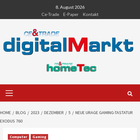
Skip
8. August 2026
to
Ce-Trade
E-Paper
Kontakt
content
Primary
Menu
HOME
BLOG
2023
DEZEMBER
5
NEUE URAGE GAMING-TASTATUR
EXODUS 760
Computer
Gaming