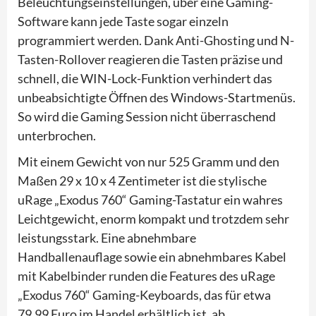
Beleuchtungseinstellungen, über eine Gaming-
Software kann jede Taste sogar einzeln
programmiert werden. Dank Anti-Ghosting und N-
Tasten-Rollover reagieren die Tasten präzise und
schnell, die WIN-Lock-Funktion verhindert das
unbeabsichtigte Öffnen des Windows-Startmenüs.
So wird die Gaming Session nicht überraschend
unterbrochen.
Mit einem Gewicht von nur 525 Gramm und den
Maßen 29 x 10 x 4 Zentimeter ist die stylische
uRage „Exodus 760“ Gaming-Tastatur ein wahres
Leichtgewicht, enorm kompakt und trotzdem sehr
leistungsstark. Eine abnehmbare
Handballenauflage sowie ein abnehmbares Kabel
mit Kabelbinder runden die Features des uRage
„Exodus 760“ Gaming-Keyboards, das für etwa
79,99 Euro im Handel erhältlich ist, ab.