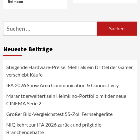
Reimann
Aktuell
Audio
Marantz erweitert sein Heimkino-
Portfolio mit der neue CINEMA Serie 2
3
Suchen
nach:
News aus dem Internet
Großer Bild-Vergleichstest 55-Zoll
Neueste Beiträge
Fernsehgeräte
4
Steigende Hardware-Preise: Mehr als ein Drittel der Gamer
Wirtschaft
verschiebt Käufe
NIQ kehrt zur IFA 2026 zurück und prägt
die Branchendebatte
IFA 2026 Show Area Communication & Connectivity
5
Marantz erweitert sein Heimkino-Portfolio mit der neue
CINEMA Serie 2
Aktuell
Personen
Wirtschaft
CHERRY baut Vertriebsteam in
Großer Bild-Vergleichstest 55-Zoll Fernsehgeräte
strategisch wichtigen Märkten aus
6
NIQ kehrt zur IFA 2026 zurück und prägt die
Branchendebatte