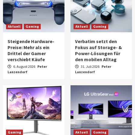
Aktuell
Gaming
Aktuell
Gaming
Steigende Hardware-
Verbatim setzt den
Preise: Mehr als ein
Fokus auf Storage- &
Drittel der Gamer
Power-Lösungen für
verschiebt Käufe
den mobilen Alltag
6. August 2026
Peter
31. Juli 2026
Peter
Lanzendorf
Lanzendorf
Gaming
Aktuell
Gaming