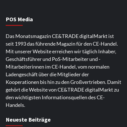
Wirtschaft
NIQ kehrt zur IFA 2026 zurück und prägt
die Branchendebatte
5
POS Media
Aktuell
Personen
Wirtschaft
Das Monatsmagazin CE&TRADE digitalMarkt ist
CHERRY baut Vertriebsteam in
seit 1993 das führende Magazin für den CE-Handel.
strategisch wichtigen Märkten aus
6
Mit unserer Website erreichen wir täglich Inhaber,
Geschäftsführer und PoS-Mitarbeiter und -
Smart Living
Top Story
Mitarbeiterinnen im CE-Handel, vom normalen
Verbraucher setzen immer mehr auf
Ladengeschäft über die Mitglieder der
Klimageräte und Ventilatoren
7
Kooperationen bis hin zu den Großvertrieben. Damit
gehört die Website von CE&TRADE digitalMarkt zu
den wichtigsten Informationsquellen des CE-
Handels.
Spieler aus Lettland können es ausprobieren. Die
Viele Spieler bevorzugen die Nutzung der App für ein
Fans von Online-Slots besuchen die Seite
Die Gaming-Plattform bietet eine große Auswahl an
Ein weiterer Ort, an dem man Spielautomaten
Neueste Beiträge
Plattform bietet Casinospiele und verschiedene
komfortables Spielerlebnis. Die App ermöglicht
regelmäßig. Die Plattform bietet farbenfrohe
Spielautomaten. Die Benutzeroberfläche ist auf eine
entdecken kann, ist. Die Seite legt den Schwerpunkt