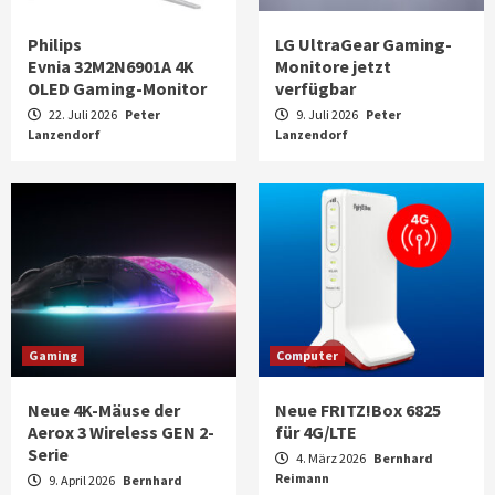
Philips
LG UltraGear Gaming-
Evnia 32M2N6901A 4K
Monitore jetzt
OLED Gaming-Monitor
verfügbar
22. Juli 2026
Peter
9. Juli 2026
Peter
Lanzendorf
Lanzendorf
Gaming
Computer
Neue 4K-Mäuse der
Neue FRITZ!Box 6825
Aerox 3 Wireless GEN 2-
für 4G/LTE
Serie
4. März 2026
Bernhard
Reimann
9. April 2026
Bernhard