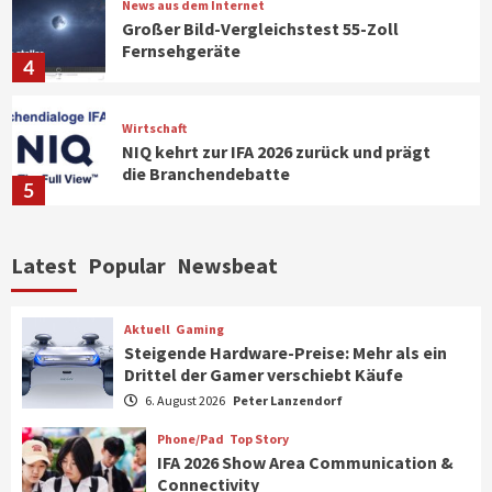
News aus dem Internet
Großer Bild-Vergleichstest 55-Zoll
Fernsehgeräte
4
Wirtschaft
NIQ kehrt zur IFA 2026 zurück und prägt
die Branchendebatte
5
Aktuell
Personen
Wirtschaft
Latest
Popular
Newsbeat
CHERRY baut Vertriebsteam in
strategisch wichtigen Märkten aus
6
Aktuell
Gaming
Steigende Hardware-Preise: Mehr als ein
Drittel der Gamer verschiebt Käufe
Smart Living
Top Story
Verbraucher setzen immer mehr auf
6. August 2026
Peter Lanzendorf
Klimageräte und Ventilatoren
7
Phone/Pad
Top Story
IFA 2026 Show Area Communication &
Connectivity