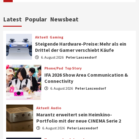
Aktuell
Personen
Wirtschaft
Latest
Popular
Newsbeat
CHERRY baut Vertriebsteam in
strategisch wichtigen Märkten aus
6
Aktuell
Gaming
Steigende Hardware-Preise: Mehr als ein
Drittel der Gamer verschiebt Käufe
Smart Living
Top Story
Verbraucher setzen immer mehr auf
6. August 2026
Peter Lanzendorf
Klimageräte und Ventilatoren
7
Phone/Pad
Top Story
IFA 2026 Show Area Communication &
Connectivity
Aktuell
Gaming
6. August 2026
Peter Lanzendorf
Steigende Hardware-Preise: Mehr als ein
Drittel der Gamer verschiebt Käufe
1
Aktuell
Audio
Marantz erweitert sein Heimkino-
Phone/Pad
Top Story
Portfolio mit der neue CINEMA Serie 2
IFA 2026 Show Area Communication &
6. August 2026
Peter Lanzendorf
Connectivity
2