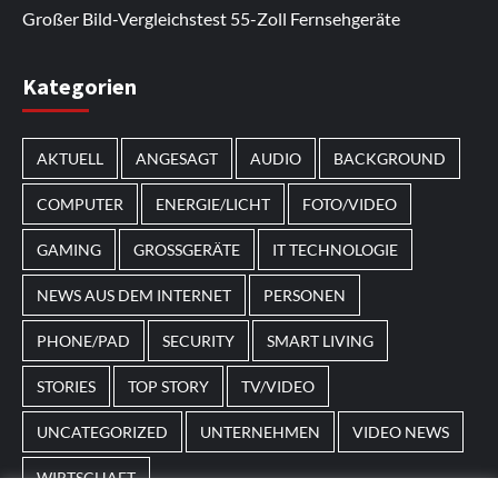
Großer Bild-Vergleichstest 55-Zoll Fernsehgeräte
Im Laufe des Jahres erscheinen thematische
Kategorien
Spielautomaten mit passenden Designs. Im Bereich
von
Magneticslots
können solche saisonalen Slots
AKTUELL
ANGESAGT
AUDIO
BACKGROUND
beispielsweise an Feiertage oder besondere Events
angepasst sein.
COMPUTER
ENERGIE/LICHT
FOTO/VIDEO
GAMING
GROSSGERÄTE
IT TECHNOLOGIE
NEWS AUS DEM INTERNET
PERSONEN
PHONE/PAD
SECURITY
SMART LIVING
STORIES
TOP STORY
TV/VIDEO
UNCATEGORIZED
UNTERNEHMEN
VIDEO NEWS
WIRTSCHAFT