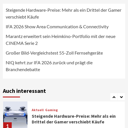
Steigende Hardware-Preise: Mehr als ein Drittel der Gamer
Wirtschaft
verschiebt Käufe
NIQ kehrt zur IFA 2026 zurück und prägt
die Branchendebatte
IFA 2026 Show Area Communication & Connectivity
5
Marantz erweitert sein Heimkino-Portfolio mit der neue
CINEMA Serie 2
Aktuell
Personen
Wirtschaft
CHERRY baut Vertriebsteam in
Großer Bild-Vergleichstest 55-Zoll Fernsehgeräte
strategisch wichtigen Märkten aus
6
NIQ kehrt zur IFA 2026 zurück und prägt die
Branchendebatte
Smart Living
Top Story
Verbraucher setzen immer mehr auf
Klimageräte und Ventilatoren
Auch interessant
7
Aktuell
Gaming
Steigende Hardware-Preise: Mehr als ein
Drittel der Gamer verschiebt Käufe
1