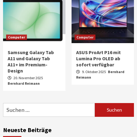
Computer
Computer
Samsung Galaxy Tab
ASUS ProArt P16 mit
A11 und Galaxy Tab
Lumina Pro OLED ab
A11+ im Premium-
sofort verfügbar
Design
9. Oktober 2025
Bernhard
Reimann
20. November 2025
Bernhard Reimann
Aktuell
Audio
Marantz erweitert sein Heimkino-
Portfolio mit der neue CINEMA Serie 2
3
Suchen
nach:
News aus dem Internet
Großer Bild-Vergleichstest 55-Zoll
Neueste Beiträge
Fernsehgeräte
4