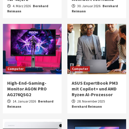
4. März 2026
Bernhard
30. Januar 2026
Bernhard
Reimann
Reimann
Computer
Computer
High-End-Gaming-
ASUS ExpertBook PM3
Monitor AGON PRO
mit Copilot+ und AMD
AG276QSG2
Ryzen AI-Prozessor
14. Januar 2026
Bernhard
28. November 2025
Reimann
Bernhard Reimann