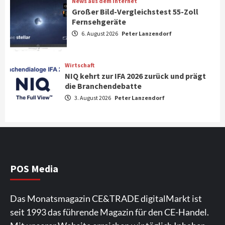
News aus dem Internet
Großer Bild-Vergleichstest 55-Zoll
Fernsehgeräte
Aktuell
Audio
6. August 2026
Peter Lanzendorf
Marantz erweitert sein Heimkino-
Portfolio mit der neue CINEMA Serie 2
3
Wirtschaft
NIQ kehrt zur IFA 2026 zurück und prägt
News aus dem Internet
die Branchendebatte
Großer Bild-Vergleichstest 55-Zoll
3. August 2026
Peter Lanzendorf
Fernsehgeräte
4
Wirtschaft
NIQ kehrt zur IFA 2026 zurück und prägt
die Branchendebatte
5
POS Media
Aktuell
Personen
Wirtschaft
Das Monatsmagazin CE&TRADE digitalMarkt ist
CHERRY baut Vertriebsteam in
seit 1993 das führende Magazin für den CE-Handel.
strategisch wichtigen Märkten aus
6