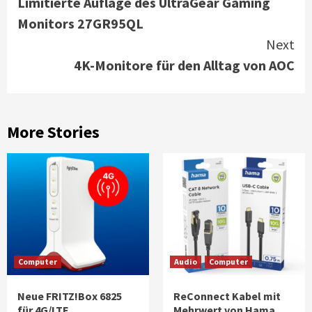
Limitierte Auflage des UltraGear Gaming
Reading
Monitors 27GR95QL
Next
4K-Monitore für den Alltag von AOC
More Stories
Computer
Audio
Computer
Neue FRITZ!Box 6825
ReConnect Kabel mit
für 4G/LTE
Mehrwert von Hama