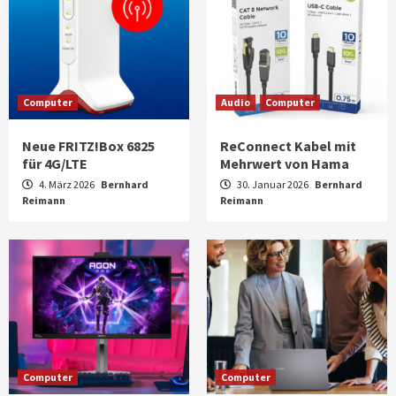
Computer
Audio
Computer
Neue FRITZ!Box 6825
ReConnect Kabel mit
für 4G/LTE
Mehrwert von Hama
4. März 2026
Bernhard
30. Januar 2026
Bernhard
Reimann
Reimann
Computer
Computer