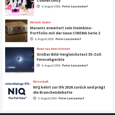
Connectivity
Aktuell
Gaming
6. August 2026
Peter Lanzendorf
Steigende Hardware-Preise: Mehr als ein
Drittel der Gamer verschiebt Käufe
1
Aktuell
Audio
Marantz erweitert sein Heimkino-
Phone/Pad
Top Story
Portfolio mit der neue CINEMA Serie 2
IFA 2026 Show Area Communication &
6. August 2026
Peter Lanzendorf
Connectivity
2
News aus dem Internet
Großer Bild-Vergleichstest 55-Zoll
Fernsehgeräte
Aktuell
Audio
6. August 2026
Peter Lanzendorf
Marantz erweitert sein Heimkino-
Portfolio mit der neue CINEMA Serie 2
3
Wirtschaft
NIQ kehrt zur IFA 2026 zurück und prägt
News aus dem Internet
die Branchendebatte
Großer Bild-Vergleichstest 55-Zoll
3. August 2026
Peter Lanzendorf
Fernsehgeräte
4