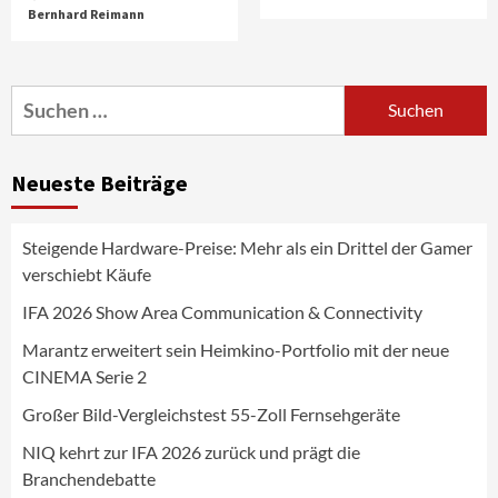
Bernhard Reimann
Aktuell
Audio
Marantz erweitert sein Heimkino-
Portfolio mit der neue CINEMA Serie 2
3
Suchen
nach:
News aus dem Internet
Großer Bild-Vergleichstest 55-Zoll
Neueste Beiträge
Fernsehgeräte
4
Steigende Hardware-Preise: Mehr als ein Drittel der Gamer
Wirtschaft
verschiebt Käufe
NIQ kehrt zur IFA 2026 zurück und prägt
die Branchendebatte
IFA 2026 Show Area Communication & Connectivity
5
Marantz erweitert sein Heimkino-Portfolio mit der neue
CINEMA Serie 2
Aktuell
Personen
Wirtschaft
CHERRY baut Vertriebsteam in
Großer Bild-Vergleichstest 55-Zoll Fernsehgeräte
strategisch wichtigen Märkten aus
6
NIQ kehrt zur IFA 2026 zurück und prägt die
Branchendebatte