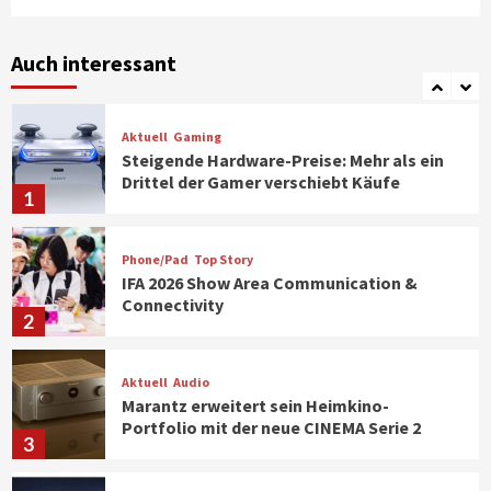
Smart Living
Top Story
Verbraucher setzen immer mehr auf
Klimageräte und Ventilatoren
Auch interessant
7
Aktuell
Gaming
Steigende Hardware-Preise: Mehr als ein
Drittel der Gamer verschiebt Käufe
1
Phone/Pad
Top Story
IFA 2026 Show Area Communication &
Connectivity
2
Aktuell
Audio
Marantz erweitert sein Heimkino-
Portfolio mit der neue CINEMA Serie 2
3