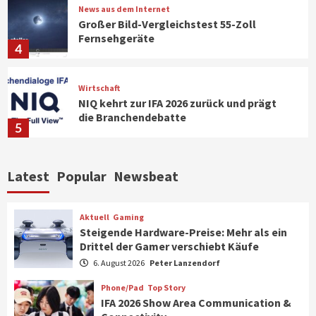
News aus dem Internet
Großer Bild-Vergleichstest 55-Zoll
Fernsehgeräte
4
Wirtschaft
NIQ kehrt zur IFA 2026 zurück und prägt
die Branchendebatte
5
Aktuell
Personen
Wirtschaft
Latest
Popular
Newsbeat
CHERRY baut Vertriebsteam in
strategisch wichtigen Märkten aus
6
Aktuell
Gaming
Steigende Hardware-Preise: Mehr als ein
Drittel der Gamer verschiebt Käufe
Smart Living
Top Story
Verbraucher setzen immer mehr auf
6. August 2026
Peter Lanzendorf
Klimageräte und Ventilatoren
7
Phone/Pad
Top Story
IFA 2026 Show Area Communication &