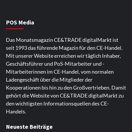
Wirtschaft
NIQ kehrt zur IFA 2026 zurück und prägt
die Branchendebatte
5
POS Media
Aktuell
Personen
Wirtschaft
Das Monatsmagazin CE&TRADE digitalMarkt ist
CHERRY baut Vertriebsteam in
seit 1993 das führende Magazin für den CE-Handel.
strategisch wichtigen Märkten aus
6
Mit unserer Website erreichen wir täglich Inhaber,
Geschäftsführer und PoS-Mitarbeiter und -
Smart Living
Top Story
Mitarbeiterinnen im CE-Handel, vom normalen
Verbraucher setzen immer mehr auf
Ladengeschäft über die Mitglieder der
Klimageräte und Ventilatoren
7
Kooperationen bis hin zu den Großvertrieben. Damit
gehört die Website von CE&TRADE digitalMarkt zu
den wichtigsten Informationsquellen des CE-
Handels.
Spieler aus Lettland können es ausprobieren. Die
Viele Spieler bevorzugen die Nutzung der App für ein
Fans von Online-Slots besuchen die Seite
Die Gaming-Plattform bietet eine große Auswahl an
Ein weiterer Ort, an dem man Spielautomaten
Neueste Beiträge
Plattform bietet Casinospiele und verschiedene
komfortables Spielerlebnis. Die App ermöglicht
regelmäßig. Die Plattform bietet farbenfrohe
Spielautomaten. Die Benutzeroberfläche ist auf eine
entdecken kann, ist. Die Seite legt den Schwerpunkt