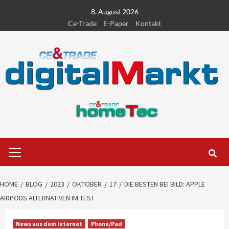
Skip
8. August 2026
to
Ce-Trade
E-Paper
Kontakt
content
Primary
Menu
HOME
BLOG
2023
OKTOBER
17
DIE BESTEN BEI BILD: APPLE
AIRPODS ALTERNATIVEN IM TEST
News aus dem Internet
Phone/Pad