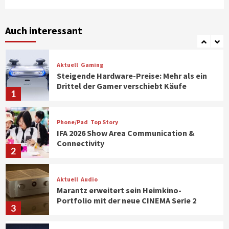
Smart Living
Top Story
Verbraucher setzen immer mehr auf
Klimageräte und Ventilatoren
Auch interessant
7
Aktuell
Gaming
Steigende Hardware-Preise: Mehr als ein
Drittel der Gamer verschiebt Käufe
1
Phone/Pad
Top Story
IFA 2026 Show Area Communication &
Connectivity
2
Aktuell
Audio
Marantz erweitert sein Heimkino-
Portfolio mit der neue CINEMA Serie 2
3