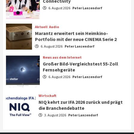
Connectivity
Aktuell
Gaming
6. August 2026
Peter Lanzendorf
Steigende Hardware-Preise: Mehr als ein
Drittel der Gamer verschiebt Käufe
1
Aktuell
Audio
Marantz erweitert sein Heimkino-
Phone/Pad
Top Story
Portfolio mit der neue CINEMA Serie 2
IFA 2026 Show Area Communication &
6. August 2026
Peter Lanzendorf
Connectivity
2
News aus dem Internet
Großer Bild-Vergleichstest 55-Zoll
Fernsehgeräte
Aktuell
Audio
6. August 2026
Peter Lanzendorf
Marantz erweitert sein Heimkino-
Portfolio mit der neue CINEMA Serie 2
3
Wirtschaft
NIQ kehrt zur IFA 2026 zurück und prägt
News aus dem Internet
die Branchendebatte
Großer Bild-Vergleichstest 55-Zoll
3. August 2026
Peter Lanzendorf
Fernsehgeräte
4