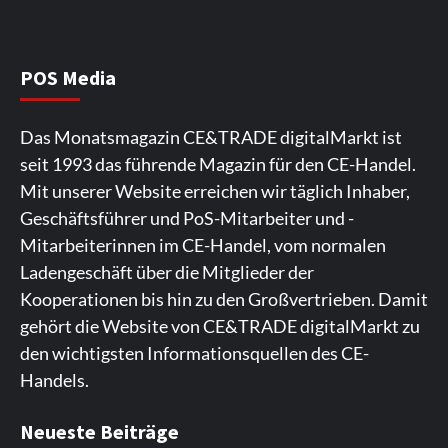
Wirtschaft
NIQ kehrt zur IFA 2026 zurück und prägt
die Branchendebatte
5
POS Media
Aktuell
Personen
Wirtschaft
Das Monatsmagazin CE&TRADE digitalMarkt ist
CHERRY baut Vertriebsteam in
seit 1993 das führende Magazin für den CE-Handel.
strategisch wichtigen Märkten aus
6
Mit unserer Website erreichen wir täglich Inhaber,
Geschäftsführer und PoS-Mitarbeiter und -
Smart Living
Top Story
Mitarbeiterinnen im CE-Handel, vom normalen
Verbraucher setzen immer mehr auf
Ladengeschäft über die Mitglieder der
Klimageräte und Ventilatoren
7
Kooperationen bis hin zu den Großvertrieben. Damit
gehört die Website von CE&TRADE digitalMarkt zu
den wichtigsten Informationsquellen des CE-
Handels.
Spieler aus Lettland können es ausprobieren. Die
Viele Spieler bevorzugen die Nutzung der App für ein
Fans von Online-Slots besuchen die Seite
Die Gaming-Plattform bietet eine große Auswahl an
Ein weiterer Ort, an dem man Spielautomaten
Neueste Beiträge
Plattform bietet Casinospiele und verschiedene
komfortables Spielerlebnis. Die App ermöglicht
regelmäßig. Die Plattform bietet farbenfrohe
Spielautomaten. Die Benutzeroberfläche ist auf eine