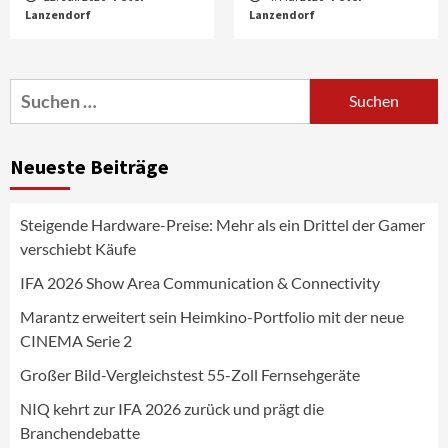
Lanzendorf
Aktuell
Audio
Lanzendorf
Marantz erweitert sein Heimkino-
Portfolio mit der neue CINEMA Serie 2
3
Suchen
nach:
News aus dem Internet
Großer Bild-Vergleichstest 55-Zoll
Neueste Beiträge
Fernsehgeräte
4
Steigende Hardware-Preise: Mehr als ein Drittel der Gamer
Wirtschaft
verschiebt Käufe
NIQ kehrt zur IFA 2026 zurück und prägt
die Branchendebatte
IFA 2026 Show Area Communication & Connectivity
5
Marantz erweitert sein Heimkino-Portfolio mit der neue
CINEMA Serie 2
Aktuell
Personen
Wirtschaft
CHERRY baut Vertriebsteam in
Großer Bild-Vergleichstest 55-Zoll Fernsehgeräte
strategisch wichtigen Märkten aus
6
NIQ kehrt zur IFA 2026 zurück und prägt die
Branchendebatte