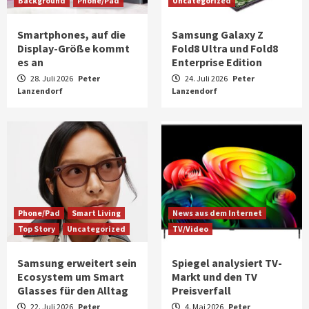
Background
Phone/Pad
Uncategorized
Smartphones, auf die
Samsung Galaxy Z
Display-Größe kommt
Fold8 Ultra und Fold8
es an
Enterprise Edition
28. Juli 2026
Peter
24. Juli 2026
Peter
Lanzendorf
Lanzendorf
Phone/Pad
Smart Living
News aus dem Internet
Top Story
Uncategorized
TV/Video
Samsung erweitert sein
Spiegel analysiert TV-
Ecosystem um Smart
Markt und den TV
Glasses für den Alltag
Preisverfall
22. Juli 2026
Peter
4. Mai 2026
Peter