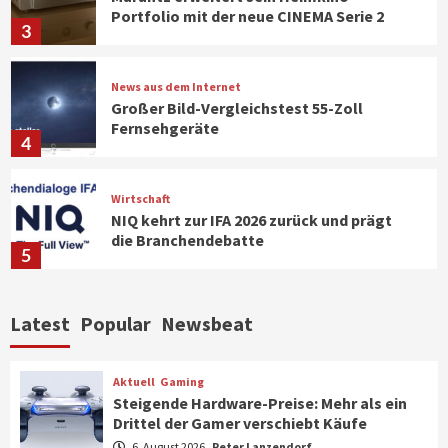
Portfolio mit der neue CINEMA Serie 2
3
News aus dem Internet
Großer Bild-Vergleichstest 55-Zoll
Fernsehgeräte
4
Wirtschaft
NIQ kehrt zur IFA 2026 zurück und prägt
die Branchendebatte
5
Aktuell
Personen
Wirtschaft
Latest
Popular
Newsbeat
CHERRY baut Vertriebsteam in
strategisch wichtigen Märkten aus
6
Aktuell
Gaming
Steigende Hardware-Preise: Mehr als ein
Drittel der Gamer verschiebt Käufe
Smart Living
Top Story
Verbraucher setzen immer mehr auf
6. August 2026
Peter Lanzendorf