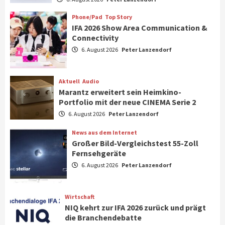
Klimageräte und Ventilatoren
7
Phone/Pad
Top Story
IFA 2026 Show Area Communication &
Connectivity
Aktuell
Gaming
6. August 2026
Peter Lanzendorf
Steigende Hardware-Preise: Mehr als ein
Drittel der Gamer verschiebt Käufe
1
Aktuell
Audio
Marantz erweitert sein Heimkino-
Phone/Pad
Top Story
Portfolio mit der neue CINEMA Serie 2
IFA 2026 Show Area Communication &
6. August 2026
Peter Lanzendorf
Connectivity
2
News aus dem Internet
Großer Bild-Vergleichstest 55-Zoll
Fernsehgeräte
Aktuell
Audio
6. August 2026
Peter Lanzendorf
Marantz erweitert sein Heimkino-
Portfolio mit der neue CINEMA Serie 2
3
Wirtschaft
NIQ kehrt zur IFA 2026 zurück und prägt
News aus dem Internet
die Branchendebatte
Großer Bild-Vergleichstest 55-Zoll