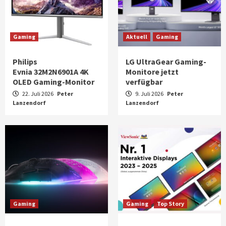
Gaming
Aktuell
Gaming
Philips
LG UltraGear Gaming-
Evnia 32M2N6901A 4K
Monitore jetzt
OLED Gaming-Monitor
verfügbar
22. Juli 2026
Peter
9. Juli 2026
Peter
Lanzendorf
Lanzendorf
Gaming
Gaming
Top Story