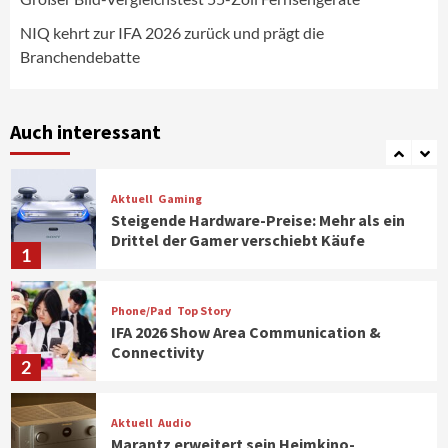
strategisch wichtigen Märkten aus
6
NIQ kehrt zur IFA 2026 zurück und prägt die
Branchendebatte
Smart Living
Top Story
Verbraucher setzen immer mehr auf
Klimageräte und Ventilatoren
Auch interessant
7
Aktuell
Gaming
Steigende Hardware-Preise: Mehr als ein
Drittel der Gamer verschiebt Käufe
1
Phone/Pad
Top Story
IFA 2026 Show Area Communication &
Connectivity
2
Aktuell
Audio
Marantz erweitert sein Heimkino-