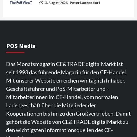
3. August 2026
Peter Lanzendorf
Fernsehgeräte
4
Wirtschaft
NIQ kehrt zur IFA 2026 zurück und prägt
die Branchendebatte
5
POS Media
Aktuell
Personen
Wirtschaft
Das Monatsmagazin CE&TRADE digitalMarkt ist
CHERRY baut Vertriebsteam in
seit 1993 das führende Magazin für den CE-Handel.
strategisch wichtigen Märkten aus
6
Mit unserer Website erreichen wir täglich Inhaber,
Geschäftsführer und PoS-Mitarbeiter und -
Smart Living
Top Story
Mitarbeiterinnen im CE-Handel, vom normalen
Verbraucher setzen immer mehr auf
Ladengeschäft über die Mitglieder der
Klimageräte und Ventilatoren
7
Kooperationen bis hin zu den Großvertrieben. Damit
gehört die Website von CE&TRADE digitalMarkt zu
den wichtigsten Informationsquellen des CE-