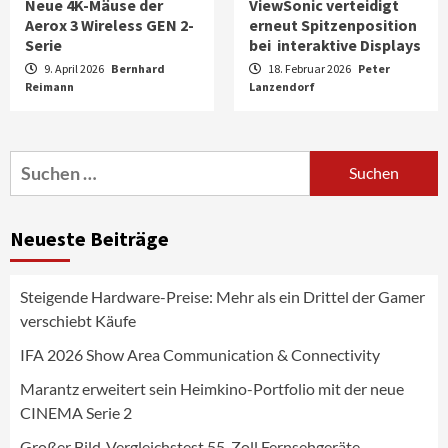
Neue 4K-Mäuse der
ViewSonic verteidigt
Aerox 3 Wireless GEN 2-
erneut Spitzenposition
Serie
bei interaktive Displays
9. April 2026
Bernhard
18. Februar 2026
Peter
Reimann
Aktuell
Audio
Lanzendorf
Marantz erweitert sein Heimkino-
Portfolio mit der neue CINEMA Serie 2
3
Suchen
nach:
News aus dem Internet
Großer Bild-Vergleichstest 55-Zoll
Neueste Beiträge
Fernsehgeräte
4
Steigende Hardware-Preise: Mehr als ein Drittel der Gamer
Wirtschaft
verschiebt Käufe
NIQ kehrt zur IFA 2026 zurück und prägt
die Branchendebatte
IFA 2026 Show Area Communication & Connectivity
5
Marantz erweitert sein Heimkino-Portfolio mit der neue
CINEMA Serie 2
Aktuell
Personen
Wirtschaft
CHERRY baut Vertriebsteam in
Großer Bild-Vergleichstest 55-Zoll Fernsehgeräte