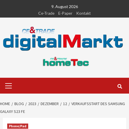
Skip
9. August 2026
to
Ce-Trade
E-Paper
Kontakt
content
Primary
Menu
HOME
BLOG
2023
DEZEMBER
12
VERKAUFSSTART DES SAMSUNG
GALAXY S23 FE
Phone/Pad