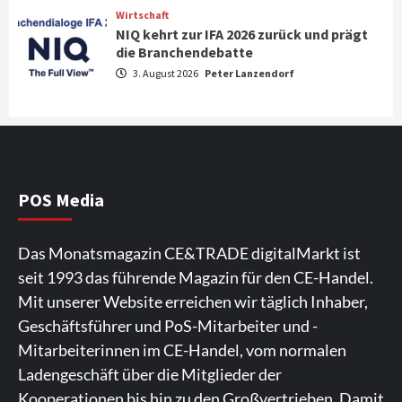
Wirtschaft
NIQ kehrt zur IFA 2026 zurück und prägt
News aus dem Internet
die Branchendebatte
Großer Bild-Vergleichstest 55-Zoll
3. August 2026
Peter Lanzendorf
Fernsehgeräte
4
Wirtschaft
NIQ kehrt zur IFA 2026 zurück und prägt
die Branchendebatte
5
POS Media
Aktuell
Personen
Wirtschaft
Das Monatsmagazin CE&TRADE digitalMarkt ist
CHERRY baut Vertriebsteam in
seit 1993 das führende Magazin für den CE-Handel.
strategisch wichtigen Märkten aus
6
Mit unserer Website erreichen wir täglich Inhaber,
Geschäftsführer und PoS-Mitarbeiter und -
Smart Living
Top Story
Mitarbeiterinnen im CE-Handel, vom normalen
Verbraucher setzen immer mehr auf
Ladengeschäft über die Mitglieder der
Klimageräte und Ventilatoren
7
Kooperationen bis hin zu den Großvertrieben. Damit