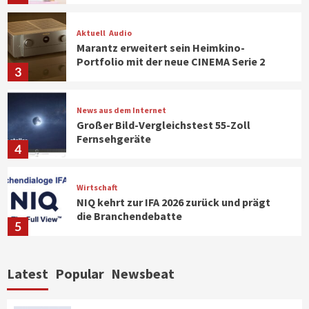
Aktuell
Audio
Marantz erweitert sein Heimkino-
Portfolio mit der neue CINEMA Serie 2
3
News aus dem Internet
Großer Bild-Vergleichstest 55-Zoll
Fernsehgeräte
4
Wirtschaft
NIQ kehrt zur IFA 2026 zurück und prägt
die Branchendebatte
5
Aktuell
Personen
Wirtschaft
Latest
Popular
Newsbeat
CHERRY baut Vertriebsteam in
strategisch wichtigen Märkten aus
6