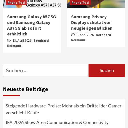
Phone/Pad
Phone/Pad
Samsung Galaxy A57 5G
Samsung Privacy
und Samsung Galaxy
Display schützt vor
A37 5G ab sofort
neugierigen Blicken
erhältlich
9. April 2026
Bernhard
Reimann
13. April 2026
Bernhard
Reimann
Aktuell
Audio
Marantz erweitert sein Heimkino-
Portfolio mit der neue CINEMA Serie 2
3
Suchen
nach:
News aus dem Internet
Großer Bild-Vergleichstest 55-Zoll
Neueste Beiträge
Fernsehgeräte
4
Steigende Hardware-Preise: Mehr als ein Drittel der Gamer
Wirtschaft
verschiebt Käufe
NIQ kehrt zur IFA 2026 zurück und prägt
die Branchendebatte
IFA 2026 Show Area Communication & Connectivity
5