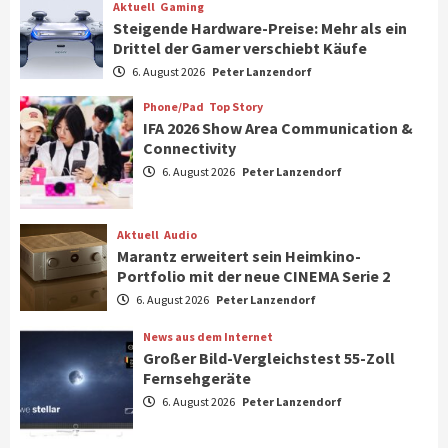
Aktuell
Gaming
Steigende Hardware-Preise: Mehr als ein
Drittel der Gamer verschiebt Käufe
Smart Living
Top Story
Verbraucher setzen immer mehr auf
6. August 2026
Peter Lanzendorf
Klimageräte und Ventilatoren
7
Phone/Pad
Top Story
IFA 2026 Show Area Communication &
Connectivity
Aktuell
Gaming
6. August 2026
Peter Lanzendorf
Steigende Hardware-Preise: Mehr als ein
Drittel der Gamer verschiebt Käufe
1
Aktuell
Audio
Marantz erweitert sein Heimkino-
Phone/Pad
Top Story
Portfolio mit der neue CINEMA Serie 2
IFA 2026 Show Area Communication &
6. August 2026
Peter Lanzendorf
Connectivity
2
News aus dem Internet
Großer Bild-Vergleichstest 55-Zoll
Fernsehgeräte
Aktuell
Audio
6. August 2026
Peter Lanzendorf
Marantz erweitert sein Heimkino-
Portfolio mit der neue CINEMA Serie 2
3