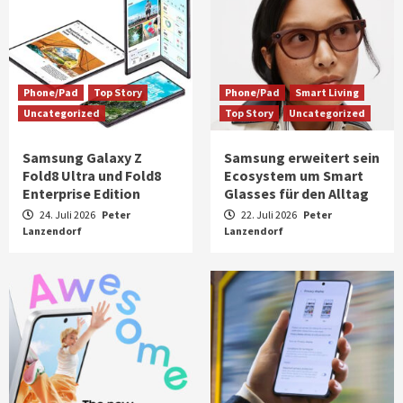
Phone/Pad
Top Story
Phone/Pad
Smart Living
Uncategorized
Top Story
Uncategorized
Samsung Galaxy Z
Samsung erweitert sein
Fold8 Ultra und Fold8
Ecosystem um Smart
Enterprise Edition
Glasses für den Alltag
24. Juli 2026
Peter
22. Juli 2026
Peter
Lanzendorf
Lanzendorf