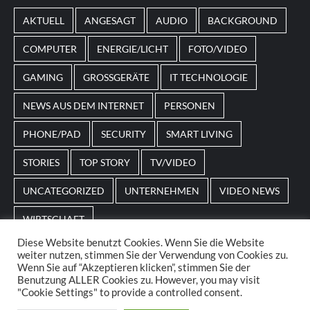
von
Magneticslots
können solche saisonalen Slots
AKTUELL
ANGESAGT
AUDIO
BACKGROUND
beispielsweise an Feiertage oder besondere Events
angepasst sein.
COMPUTER
ENERGIE/LICHT
FOTO/VIDEO
GAMING
GROSSGERÄTE
IT TECHNOLOGIE
NEWS AUS DEM INTERNET
PERSONEN
PHONE/PAD
SECURITY
SMART LIVING
STORIES
TOP STORY
TV/VIDEO
UNCATEGORIZED
UNTERNEHMEN
VIDEO NEWS
WIRTSCHAFT
Diese Website benutzt Cookies. Wenn Sie die Website
weiter nutzen, stimmen Sie der Verwendung von Cookies zu.
Home
Impressum
AGBs
Datenschutz
Wenn Sie auf “Akzeptieren klicken”, stimmen Sie der
Benutzung ALLER Cookies zu. However, you may visit
"Cookie Settings" to provide a controlled consent.
© 2025. POS Media GmbH. All rights reserved.
|