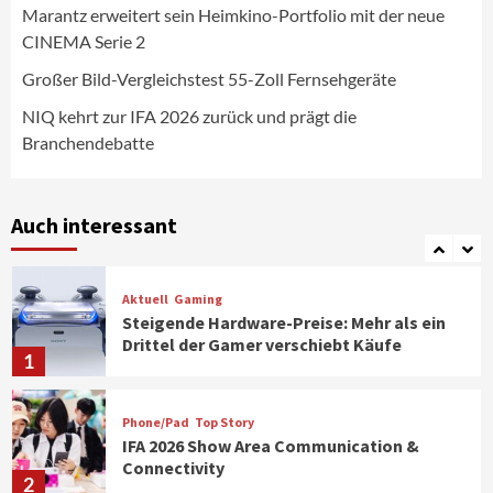
Marantz erweitert sein Heimkino-Portfolio mit der neue
CINEMA Serie 2
Aktuell
Personen
Wirtschaft
CHERRY baut Vertriebsteam in
Großer Bild-Vergleichstest 55-Zoll Fernsehgeräte
strategisch wichtigen Märkten aus
6
NIQ kehrt zur IFA 2026 zurück und prägt die
Branchendebatte
Smart Living
Top Story
Verbraucher setzen immer mehr auf
Klimageräte und Ventilatoren
Auch interessant
7
Aktuell
Gaming
Steigende Hardware-Preise: Mehr als ein
Drittel der Gamer verschiebt Käufe
1
Phone/Pad
Top Story
IFA 2026 Show Area Communication &
Connectivity
2