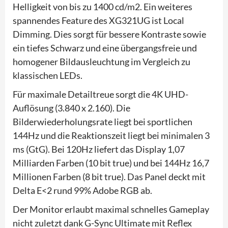
Helligkeit von bis zu 1400 cd/m2. Ein weiteres
spannendes Feature des XG321UG ist Local
Dimming. Dies sorgt für bessere Kontraste sowie
ein tiefes Schwarz und eine übergangsfreie und
homogener Bildausleuchtung im Vergleich zu
klassischen LEDs.
Für maximale Detailtreue sorgt die 4K UHD-
Auflösung (3.840 x 2.160). Die
Bilderwiederholungsrate liegt bei sportlichen
144Hz und die Reaktionszeit liegt bei minimalen 3
ms (GtG). Bei 120Hz liefert das Display 1,07
Milliarden Farben (10 bit true) und bei 144Hz 16,7
Millionen Farben (8 bit true). Das Panel deckt mit
Delta E<2 rund 99% Adobe RGB ab.
Der Monitor erlaubt maximal schnelles Gameplay
nicht zuletzt dank G-Sync Ultimate mit Reflex