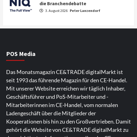
News aus dem Internet
die Branchendebatte
Großer Bild-Vergleichstest 55-Zoll
3. August 2026
Peter Lanzendorf
Fernsehgeräte
4
Wirtschaft
NIQ kehrt zur IFA 2026 zurück und prägt
die Branchendebatte
5
POS Media
Aktuell
Personen
Wirtschaft
Das Monatsmagazin CE&TRADE digitalMarkt ist
CHERRY baut Vertriebsteam in
seit 1993 das führende Magazin für den CE-Handel.
strategisch wichtigen Märkten aus
6
Mit unserer Website erreichen wir täglich Inhaber,
Geschäftsführer und PoS-Mitarbeiter und -
Smart Living
Top Story
Mitarbeiterinnen im CE-Handel, vom normalen
Verbraucher setzen immer mehr auf
Ladengeschäft über die Mitglieder der
Klimageräte und Ventilatoren
7
Kooperationen bis hin zu den Großvertrieben. Damit
gehört die Website von CE&TRADE digitalMarkt zu