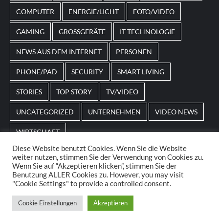
angepasst sein.
COMPUTER
ENERGIE/LICHT
FOTO/VIDEO
GAMING
GROSSGERÄTE
IT TECHNOLOGIE
NEWS AUS DEM INTERNET
PERSONEN
PHONE/PAD
SECURITY
SMART LIVING
STORIES
TOP STORY
TV/VIDEO
UNCATEGORIZED
UNTERNEHMEN
VIDEO NEWS
WIRTSCHAFT
Diese Website benutzt Cookies. Wenn Sie die Website
weiter nutzen, stimmen Sie der Verwendung von Cookies zu.
Home
Impressum
AGBs
Datenschutz
Wenn Sie auf “Akzeptieren klicken”, stimmen Sie der
Benutzung ALLER Cookies zu. However, you may visit
"Cookie Settings" to provide a controlled consent.
© 2025. POS Media GmbH. All rights reserved.
|
Cookie Einstellungen
Akzeptieren
CoverNews
by AF themes.