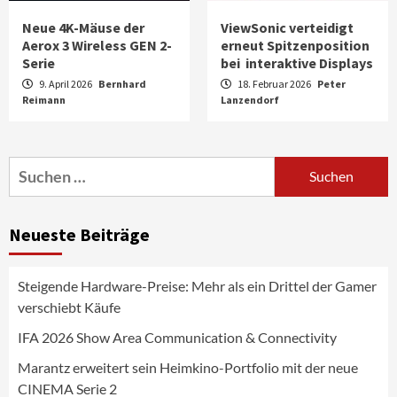
Neue 4K-Mäuse der
ViewSonic verteidigt
Aerox 3 Wireless GEN 2-
erneut Spitzenposition
Serie
bei interaktive Displays
9. April 2026
Bernhard
18. Februar 2026
Peter
Reimann
Aktuell
Audio
Lanzendorf
Marantz erweitert sein Heimkino-
Portfolio mit der neue CINEMA Serie 2
3
Suchen
nach:
News aus dem Internet
Großer Bild-Vergleichstest 55-Zoll
Neueste Beiträge
Fernsehgeräte
4
Steigende Hardware-Preise: Mehr als ein Drittel der Gamer
Wirtschaft
verschiebt Käufe
NIQ kehrt zur IFA 2026 zurück und prägt
die Branchendebatte
IFA 2026 Show Area Communication & Connectivity
5
Marantz erweitert sein Heimkino-Portfolio mit der neue
CINEMA Serie 2