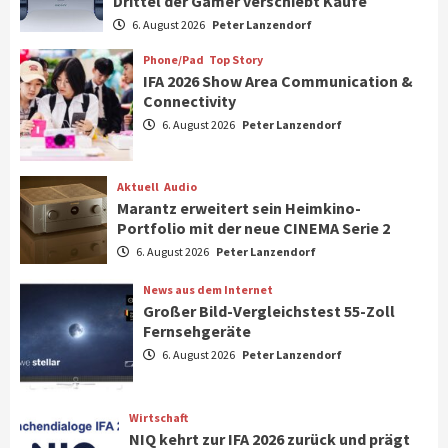
Drittel der Gamer verschiebt Käufe
Smart Living
Top Story
Verbraucher setzen immer mehr auf
6. August 2026
Peter Lanzendorf
Klimageräte und Ventilatoren
7
Phone/Pad
Top Story
IFA 2026 Show Area Communication &
Connectivity
Aktuell
Gaming
6. August 2026
Peter Lanzendorf
Steigende Hardware-Preise: Mehr als ein
Drittel der Gamer verschiebt Käufe
1
Aktuell
Audio
Marantz erweitert sein Heimkino-
Phone/Pad
Top Story
Portfolio mit der neue CINEMA Serie 2
IFA 2026 Show Area Communication &
6. August 2026
Peter Lanzendorf
Connectivity
2
News aus dem Internet
Großer Bild-Vergleichstest 55-Zoll
Fernsehgeräte
Aktuell
Audio
6. August 2026
Peter Lanzendorf
Marantz erweitert sein Heimkino-
Portfolio mit der neue CINEMA Serie 2
3
Wirtschaft
NIQ kehrt zur IFA 2026 zurück und prägt