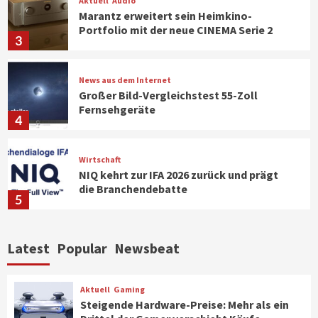
Aktuell
Audio
Marantz erweitert sein Heimkino-
Portfolio mit der neue CINEMA Serie 2
3
News aus dem Internet
Großer Bild-Vergleichstest 55-Zoll
Fernsehgeräte
4
Wirtschaft
NIQ kehrt zur IFA 2026 zurück und prägt
die Branchendebatte
5
Aktuell
Personen
Wirtschaft
Latest
Popular
Newsbeat
CHERRY baut Vertriebsteam in
strategisch wichtigen Märkten aus
6
Aktuell
Gaming
Steigende Hardware-Preise: Mehr als ein