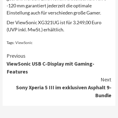
-120 mm garantiert jederzeit die optimale
Einstellung auch für verschieden große Gamer.
Der ViewSonic XG321UG ist für 3.249,00 Euro
(UVP inkl. MwSt.) erhältlich.
Tags:
ViewSonic
Continue
Previous
ViewSonic USB C-Display mit Gaming-
Reading
Features
Next
Sony Xperia 5 III im exklusiven Asphalt 9-
Bundle