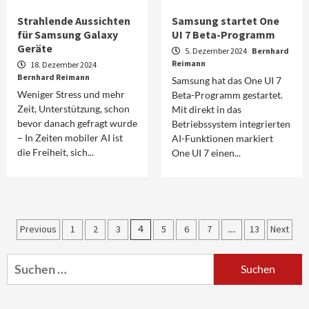
Strahlende Aussichten
Samsung startet One
für Samsung Galaxy
UI 7 Beta-Programm
Geräte
5. Dezember 2024
Bernhard
Reimann
18. Dezember 2024
Bernhard Reimann
Samsung hat das One UI 7
Weniger Stress und mehr
Beta-Programm gestartet.
Zeit, Unterstützung, schon
Mit direkt in das
bevor danach gefragt wurde
Betriebssystem integrierten
– In Zeiten mobiler AI ist
AI-Funktionen markiert
die Freiheit, sich...
One UI 7 einen...
Aktuell
Audio
Marantz erweitert sein Heimkino-
Seitennummerierung
Previous
1
2
3
4
5
6
7
…
13
Next
Portfolio mit der neue CINEMA Serie 2
3
der
Suchen
Beiträge
nach:
News aus dem Internet
Großer Bild-Vergleichstest 55-Zoll