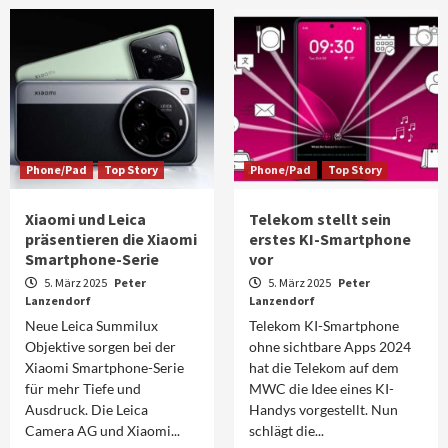
Phone/Pad
Top Story
Phone/Pad
Top Story
Xiaomi und Leica
Telekom stellt sein
präsentieren die Xiaomi
erstes KI-Smartphone
Smartphone-Serie
vor
5. März 2025
Peter
5. März 2025
Peter
Lanzendorf
Lanzendorf
Neue Leica Summilux
Telekom KI-Smartphone
Objektive sorgen bei der
ohne sichtbare Apps 2024
Xiaomi Smartphone-Serie
hat die Telekom auf dem
für mehr Tiefe und
MWC die Idee eines KI-
Ausdruck. Die Leica
Handys vorgestellt. Nun
Camera AG und Xiaomi...
schlägt die...