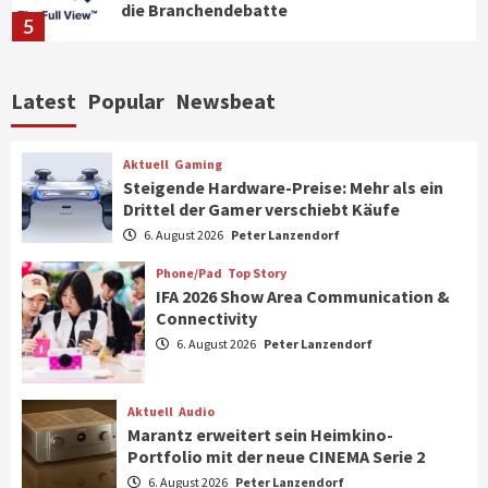
die Branchendebatte
5
Aktuell
Personen
Wirtschaft
Latest
Popular
Newsbeat
CHERRY baut Vertriebsteam in
strategisch wichtigen Märkten aus
6
Aktuell
Gaming
Steigende Hardware-Preise: Mehr als ein
Drittel der Gamer verschiebt Käufe
Smart Living
Top Story
Verbraucher setzen immer mehr auf
6. August 2026
Peter Lanzendorf
Klimageräte und Ventilatoren
7
Phone/Pad
Top Story
IFA 2026 Show Area Communication &
Connectivity
Aktuell
Gaming
6. August 2026
Peter Lanzendorf
Steigende Hardware-Preise: Mehr als ein
Drittel der Gamer verschiebt Käufe
1
Aktuell
Audio
Marantz erweitert sein Heimkino-
Phone/Pad
Top Story
Portfolio mit der neue CINEMA Serie 2
IFA 2026 Show Area Communication &
6. August 2026
Peter Lanzendorf