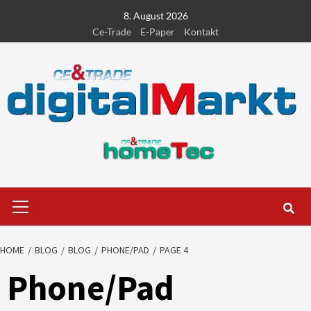
Skip
8. August 2026
to
Ce-Trade
E-Paper
Kontakt
content
Primary
Menu
HOME
BLOG
BLOG
PHONE/PAD
PAGE 4
Phone/Pad