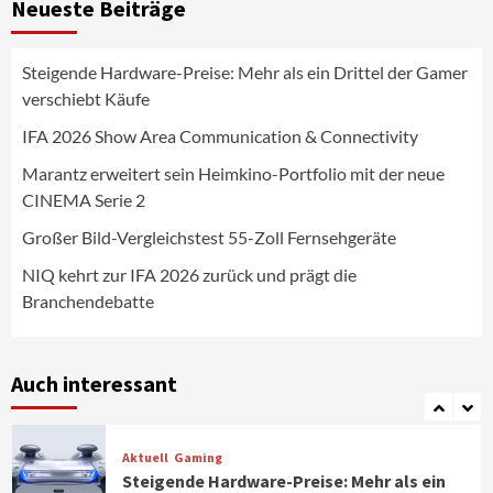
Neueste Beiträge
Fernsehgeräte
4
Steigende Hardware-Preise: Mehr als ein Drittel der Gamer
Wirtschaft
verschiebt Käufe
NIQ kehrt zur IFA 2026 zurück und prägt
die Branchendebatte
IFA 2026 Show Area Communication & Connectivity
5
Marantz erweitert sein Heimkino-Portfolio mit der neue
CINEMA Serie 2
Aktuell
Personen
Wirtschaft
CHERRY baut Vertriebsteam in
Großer Bild-Vergleichstest 55-Zoll Fernsehgeräte
strategisch wichtigen Märkten aus
6
NIQ kehrt zur IFA 2026 zurück und prägt die
Branchendebatte
Smart Living
Top Story
Verbraucher setzen immer mehr auf
Klimageräte und Ventilatoren
Auch interessant
7
Aktuell
Gaming
Steigende Hardware-Preise: Mehr als ein