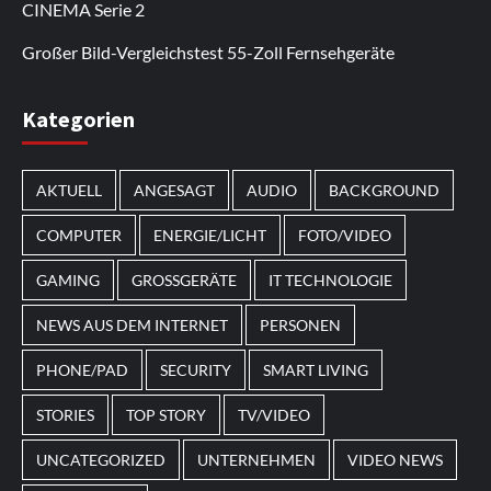
Bonusaktionen.
regelmäßige Updates werden neue Inhalte
Nutzer kehren zurück, um sich die
CINEMA Serie 2
hinzugefügt.
Neuerscheinungen anzusehen.
Großer Bild-Vergleichstest 55-Zoll Fernsehgeräte
Im Laufe des Jahres erscheinen thematische
Kategorien
Spielautomaten mit passenden Designs. Im Bereich
von
Magneticslots
können solche saisonalen Slots
AKTUELL
ANGESAGT
AUDIO
BACKGROUND
beispielsweise an Feiertage oder besondere Events
angepasst sein.
COMPUTER
ENERGIE/LICHT
FOTO/VIDEO
GAMING
GROSSGERÄTE
IT TECHNOLOGIE
NEWS AUS DEM INTERNET
PERSONEN
PHONE/PAD
SECURITY
SMART LIVING
STORIES
TOP STORY
TV/VIDEO
UNCATEGORIZED
UNTERNEHMEN
VIDEO NEWS