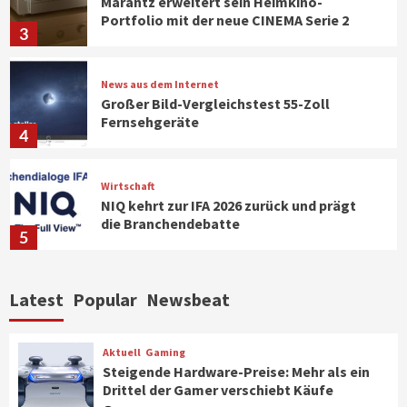
Marantz erweitert sein Heimkino-
Portfolio mit der neue CINEMA Serie 2
3
News aus dem Internet
Großer Bild-Vergleichstest 55-Zoll
Fernsehgeräte
4
Wirtschaft
NIQ kehrt zur IFA 2026 zurück und prägt
die Branchendebatte
5
Aktuell
Personen
Wirtschaft
Latest
Popular
Newsbeat
CHERRY baut Vertriebsteam in
strategisch wichtigen Märkten aus
6
Aktuell
Gaming
Steigende Hardware-Preise: Mehr als ein
Drittel der Gamer verschiebt Käufe
Smart Living
Top Story