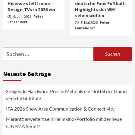
Hisense stellt neue
deutsche Fans Fußball-
Design-TVs in 2026 vor
Highlights der WM
sehen wollen
6. Juni 2026
Peter
Lanzendorf
5. Mai 2026
Peter
Aktuell
Audio
Lanzendorf
Marantz erweitert sein Heimkino-
Portfolio mit der neue CINEMA Serie 2
3
Suchen
nach:
News aus dem Internet
Großer Bild-Vergleichstest 55-Zoll
Neueste Beiträge
Fernsehgeräte
4
Steigende Hardware-Preise: Mehr als ein Drittel der Gamer
Wirtschaft
verschiebt Käufe
NIQ kehrt zur IFA 2026 zurück und prägt
die Branchendebatte
IFA 2026 Show Area Communication & Connectivity
5
Marantz erweitert sein Heimkino-Portfolio mit der neue
CINEMA Serie 2
Aktuell
Personen
Wirtschaft