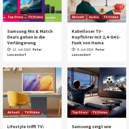
Top Story
TV/Video
Aktuell
Audio
TV/Video
Samsung Mix & Match
Kabelloser TV-
Dea!s gehen in die
Kopfhörer mit 2,4-GHz-
Verlängerung
Funk von Hama
22. Juli 2026
Peter
8. Juli 2026
Peter
Lanzendorf
Lanzendorf
Aktuell
TV/Video
Top Story
TV/Video
Lifestyle trifft TV:
Samsung zeigt wie