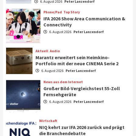
Verbraucher setzen immer mehr auf
6. August 2026
Peter Lanzendorf
Klimageräte und Ventilatoren
7
Phone/Pad
Top Story
IFA 2026 Show Area Communication &
Connectivity
Aktuell
Gaming
6. August 2026
Peter Lanzendorf
Steigende Hardware-Preise: Mehr als ein
Drittel der Gamer verschiebt Käufe
1
Aktuell
Audio
Marantz erweitert sein Heimkino-
Phone/Pad
Top Story
Portfolio mit der neue CINEMA Serie 2
IFA 2026 Show Area Communication &
6. August 2026
Peter Lanzendorf
Connectivity
2
News aus dem Internet
Großer Bild-Vergleichstest 55-Zoll
Fernsehgeräte
Aktuell
Audio
6. August 2026
Peter Lanzendorf
Marantz erweitert sein Heimkino-
Portfolio mit der neue CINEMA Serie 2
3
Wirtschaft
NIQ kehrt zur IFA 2026 zurück und prägt
News aus dem Internet
die Branchendebatte