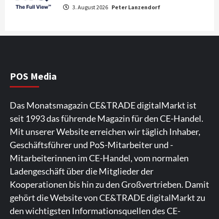
Großer Bild-Vergleichstest 55-Zoll
3. August 2026
Peter Lanzendorf
Fernsehgeräte
4
Wirtschaft
NIQ kehrt zur IFA 2026 zurück und prägt
die Branchendebatte
5
POS Media
Aktuell
Personen
Wirtschaft
Das Monatsmagazin CE&TRADE digitalMarkt ist
CHERRY baut Vertriebsteam in
seit 1993 das führende Magazin für den CE-Handel.
strategisch wichtigen Märkten aus
6
Mit unserer Website erreichen wir täglich Inhaber,
Geschäftsführer und PoS-Mitarbeiter und -
Smart Living
Top Story
Mitarbeiterinnen im CE-Handel, vom normalen
Verbraucher setzen immer mehr auf
Ladengeschäft über die Mitglieder der
Klimageräte und Ventilatoren
7
Kooperationen bis hin zu den Großvertrieben. Damit
gehört die Website von CE&TRADE digitalMarkt zu
den wichtigsten Informationsquellen des CE-