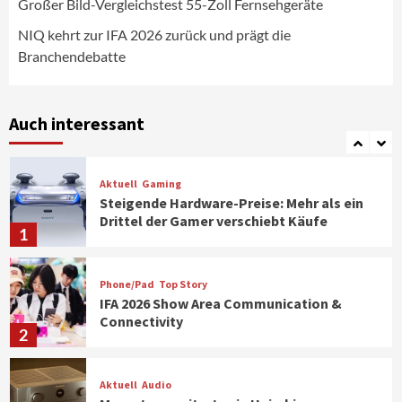
CHERRY baut Vertriebsteam in
Großer Bild-Vergleichstest 55-Zoll Fernsehgeräte
strategisch wichtigen Märkten aus
6
NIQ kehrt zur IFA 2026 zurück und prägt die
Branchendebatte
Smart Living
Top Story
Verbraucher setzen immer mehr auf
Klimageräte und Ventilatoren
Auch interessant
7
Aktuell
Gaming
Steigende Hardware-Preise: Mehr als ein
Drittel der Gamer verschiebt Käufe
1
Phone/Pad
Top Story
IFA 2026 Show Area Communication &
Connectivity
2
Aktuell
Audio