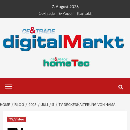
Skip
7. August 2026
to
Ce-Trade
E-Paper
Kontakt
content
Primary
Menu
HOME
BLOG
2023
JULI
5
TV-DECKENHALTERUNG VON HAMA
TV/Video