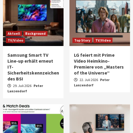
Aktuell
Background
TV/Video
Top Story
TV/Video
Samsung Smart TV
LG feiert mit Prime
Line-up erhält erneut
Video Heimkino-
IT-
Premiere von „Masters
Sicherheitskennzeichen
of the Universe“
des BSI
22. Juli 2026
Peter
Lanzendorf
29. Juli 2026
Peter
Lanzendorf