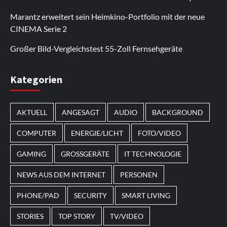
regelmäßig erweitert.
funktioniert auf den meisten Android-Geräten.
hinzu. Außerdem gibt es auf der Seite
auch auf Desktop-Computern einwandfrei. Durch
selbst über mobile Verbindungen schnell. Viele
Marantz erweitert sein Heimkino-Portfolio mit der neue
Bonusaktionen.
regelmäßige Updates werden neue Inhalte
Nutzer kehren zurück, um sich die
CINEMA Serie 2
hinzugefügt.
Neuerscheinungen anzusehen.
Großer Bild-Vergleichstest 55-Zoll Fernsehgeräte
Im Laufe des Jahres erscheinen thematische
Kategorien
Spielautomaten mit passenden Designs. Im Bereich
von
Magneticslots
können solche saisonalen Slots
AKTUELL
ANGESAGT
AUDIO
BACKGROUND
beispielsweise an Feiertage oder besondere Events
angepasst sein.
COMPUTER
ENERGIE/LICHT
FOTO/VIDEO
GAMING
GROSSGERÄTE
IT TECHNOLOGIE
NEWS AUS DEM INTERNET
PERSONEN
PHONE/PAD
SECURITY
SMART LIVING
STORIES
TOP STORY
TV/VIDEO