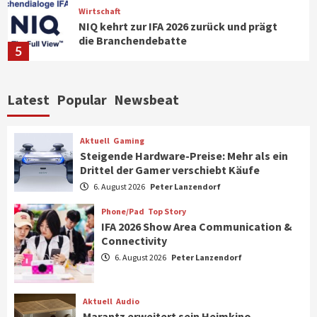
Wirtschaft
NIQ kehrt zur IFA 2026 zurück und prägt
die Branchendebatte
5
Aktuell
Personen
Wirtschaft
Latest
Popular
Newsbeat
CHERRY baut Vertriebsteam in
strategisch wichtigen Märkten aus
6
Aktuell
Gaming
Steigende Hardware-Preise: Mehr als ein
Drittel der Gamer verschiebt Käufe
Smart Living
Top Story
Verbraucher setzen immer mehr auf
6. August 2026
Peter Lanzendorf
Klimageräte und Ventilatoren
7
Phone/Pad
Top Story
IFA 2026 Show Area Communication &
Connectivity
Aktuell
Gaming
6. August 2026
Peter Lanzendorf
Steigende Hardware-Preise: Mehr als ein
Drittel der Gamer verschiebt Käufe
1
Aktuell
Audio
Marantz erweitert sein Heimkino-