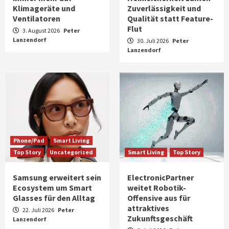
Klimageräte und
Zuverlässigkeit und
Ventilatoren
Qualität statt Feature-
Flut
3. August 2026
Peter
Lanzendorf
30. Juli 2026
Peter
Lanzendorf
Phone/Pad
Smart Living
Top Story
Uncategorized
Smart Living
Top Story
Samsung erweitert sein
ElectronicPartner
Ecosystem um Smart
weitet Robotik-
Glasses für den Alltag
Offensive aus für
attraktives
22. Juli 2026
Peter
Zukunftsgeschäft
Lanzendorf