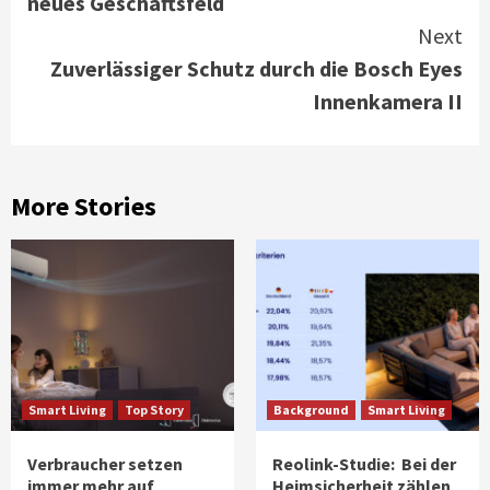
neues Geschäftsfeld
Next
Zuverlässiger Schutz durch die Bosch Eyes
Innenkamera II
More Stories
Smart Living
Top Story
Background
Smart Living
Verbraucher setzen
Reolink-Studie: Bei der
immer mehr auf
Heimsicherheit zählen