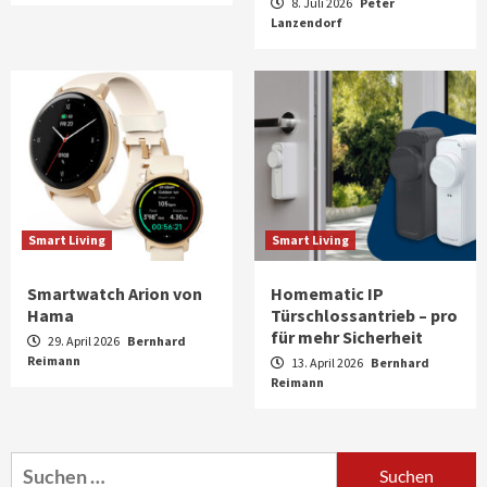
8. Juli 2026
Peter
Lanzendorf
Smart Living
Smart Living
Smartwatch Arion von
Homematic IP
Hama
Türschlossantrieb – pro
für mehr Sicherheit
29. April 2026
Bernhard
Reimann
13. April 2026
Bernhard
Aktuell
Audio
Reimann
Marantz erweitert sein Heimkino-
Portfolio mit der neue CINEMA Serie 2
3
Suchen