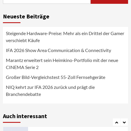
nach:
News aus dem Internet
Großer Bild-Vergleichstest 55-Zoll
Neueste Beiträge
Fernsehgeräte
4
Steigende Hardware-Preise: Mehr als ein Drittel der Gamer
Wirtschaft
verschiebt Käufe
NIQ kehrt zur IFA 2026 zurück und prägt
die Branchendebatte
IFA 2026 Show Area Communication & Connectivity
5
Marantz erweitert sein Heimkino-Portfolio mit der neue
CINEMA Serie 2
Aktuell
Personen
Wirtschaft
CHERRY baut Vertriebsteam in
Großer Bild-Vergleichstest 55-Zoll Fernsehgeräte
strategisch wichtigen Märkten aus
6
NIQ kehrt zur IFA 2026 zurück und prägt die
Branchendebatte
Smart Living
Top Story
Verbraucher setzen immer mehr auf
Klimageräte und Ventilatoren
Auch interessant
7