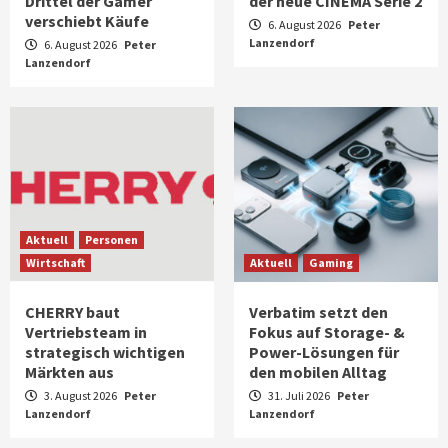
Drittel der Gamer
der neue CINEMA Serie 2
verschiebt Käufe
6. August 2026
Peter
Lanzendorf
6. August 2026
Peter
Lanzendorf
Aktuell
Personen
Wirtschaft
Aktuell
Gaming
CHERRY baut
Verbatim setzt den
Vertriebsteam in
Fokus auf Storage- &
strategisch wichtigen
Power-Lösungen für
Märkten aus
den mobilen Alltag
3. August 2026
Peter
31. Juli 2026
Peter
Lanzendorf
Lanzendorf