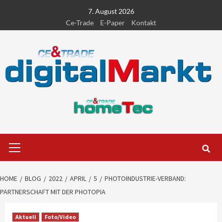
Skip
7. August 2026
to
Ce-Trade
E-Paper
Kontakt
content
Primary
Menu
HOME
BLOG
2022
APRIL
5
PHOTOINDUSTRIE-VERBAND:
PARTNERSCHAFT MIT DER PHOTOPIA
Aktuell
Foto/Video