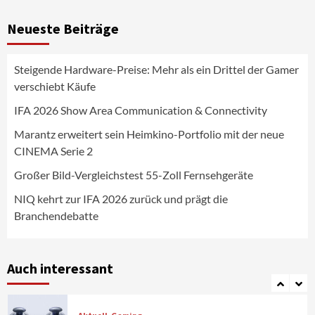
News aus dem Internet
Großer Bild-Vergleichstest 55-Zoll
Neueste Beiträge
Fernsehgeräte
4
Steigende Hardware-Preise: Mehr als ein Drittel der Gamer
Wirtschaft
verschiebt Käufe
NIQ kehrt zur IFA 2026 zurück und prägt
die Branchendebatte
IFA 2026 Show Area Communication & Connectivity
5
Marantz erweitert sein Heimkino-Portfolio mit der neue
CINEMA Serie 2
Aktuell
Personen
Wirtschaft
CHERRY baut Vertriebsteam in
Großer Bild-Vergleichstest 55-Zoll Fernsehgeräte
strategisch wichtigen Märkten aus
6
NIQ kehrt zur IFA 2026 zurück und prägt die
Branchendebatte
Smart Living
Top Story
Verbraucher setzen immer mehr auf
Klimageräte und Ventilatoren
Auch interessant
7