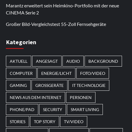
regelmäßig erweitert.
funktioniert auf den meisten Android-Geräten.
hinzu. Außerdem gibt es auf der Seite
auch auf Desktop-Computern einwandfrei. Durch
selbst über mobile Verbindungen schnell. Viele
Marantz erweitert sein Heimkino-Portfolio mit der neue
Bonusaktionen.
regelmäßige Updates werden neue Inhalte
Nutzer kehren zurück, um sich die
CINEMA Serie 2
hinzugefügt.
Neuerscheinungen anzusehen.
Großer Bild-Vergleichstest 55-Zoll Fernsehgeräte
Im Laufe des Jahres erscheinen thematische
Kategorien
Spielautomaten mit passenden Designs. Im Bereich
von
Magneticslots
können solche saisonalen Slots
AKTUELL
ANGESAGT
AUDIO
BACKGROUND
beispielsweise an Feiertage oder besondere Events
angepasst sein.
COMPUTER
ENERGIE/LICHT
FOTO/VIDEO
GAMING
GROSSGERÄTE
IT TECHNOLOGIE
NEWS AUS DEM INTERNET
PERSONEN
PHONE/PAD
SECURITY
SMART LIVING
STORIES
TOP STORY
TV/VIDEO