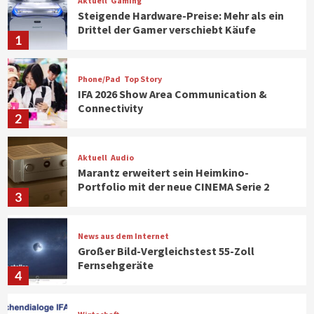
Aktuell
Gaming
Steigende Hardware-Preise: Mehr als ein
Drittel der Gamer verschiebt Käufe
1
Phone/Pad
Top Story
IFA 2026 Show Area Communication &
Connectivity
2
Aktuell
Audio
Marantz erweitert sein Heimkino-
Portfolio mit der neue CINEMA Serie 2
3
News aus dem Internet
Großer Bild-Vergleichstest 55-Zoll
Fernsehgeräte
4