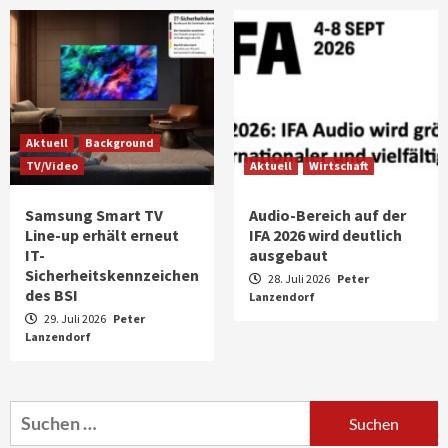
Aktuell
Background
TV/Video
Aktuell
Wirtschaft
Samsung Smart TV
Audio-Bereich auf der
Line-up erhält erneut
IFA 2026 wird deutlich
IT-
ausgebaut
Sicherheitskennzeichen
28. Juli 2026
Peter
des BSI
Lanzendorf
29. Juli 2026
Peter
Lanzendorf
Aktuell
Audio
Marantz erweitert sein Heimkino-
Portfolio mit der neue CINEMA Serie 2
3
Suchen
nach: