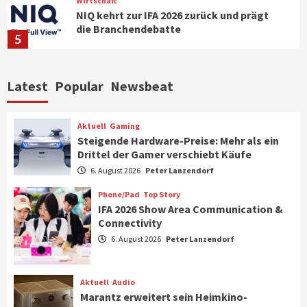
Wirtschaft
NIQ kehrt zur IFA 2026 zurück und prägt
die Branchendebatte
5
Aktuell
Personen
Wirtschaft
Latest
Popular
Newsbeat
CHERRY baut Vertriebsteam in
strategisch wichtigen Märkten aus
6
Aktuell
Gaming
Steigende Hardware-Preise: Mehr als ein
Drittel der Gamer verschiebt Käufe
Smart Living
Top Story
Verbraucher setzen immer mehr auf
6. August 2026
Peter Lanzendorf
Klimageräte und Ventilatoren
7
Phone/Pad
Top Story
IFA 2026 Show Area Communication &
Connectivity
Aktuell
Gaming
6. August 2026
Peter Lanzendorf
Steigende Hardware-Preise: Mehr als ein
Drittel der Gamer verschiebt Käufe
1
Aktuell
Audio
Marantz erweitert sein Heimkino-