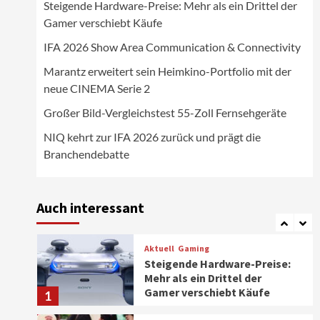
Steigende Hardware-Preise: Mehr als ein Drittel der
Wirtschaft
Gamer verschiebt Käufe
NIQ kehrt zur IFA 2026 zurück
und prägt die
IFA 2026 Show Area Communication & Connectivity
Branchendebatte
5
Marantz erweitert sein Heimkino-Portfolio mit der
neue CINEMA Serie 2
Aktuell
Personen
Wirtschaft
CHERRY baut Vertriebsteam
Großer Bild-Vergleichstest 55-Zoll Fernsehgeräte
in strategisch wichtigen
Märkten aus
6
NIQ kehrt zur IFA 2026 zurück und prägt die
Branchendebatte
Smart Living
Top Story
Verbraucher setzen immer
mehr auf Klimageräte und
Auch interessant
Ventilatoren
7
Aktuell
Gaming
Steigende Hardware-Preise:
Mehr als ein Drittel der
Gamer verschiebt Käufe
1