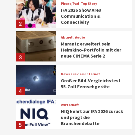
Phone/Pad
Top Story
IFA 2026 Show Area
Communication &
Connectivity
2
Aktuell
Audio
Marantz erweitert sein
Heimkino-Portfolio mit der
neue CINEMA Serie 2
3
News aus dem Internet
Großer Bild-Vergleichstest
55-Zoll Fernsehgeräte
4
Wirtschaft
NIQ kehrt zur IFA 2026 zurück
und prägt die
Branchendebatte
5