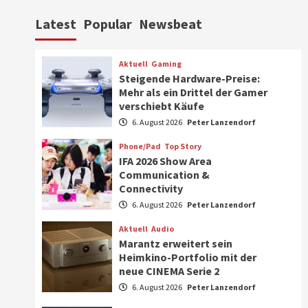
Aktuell
Personen
Wirtschaft
Latest
Popular
Newsbeat
CHERRY baut Vertriebsteam
in strategisch wichtigen
Märkten aus
6
Aktuell
Gaming
Steigende Hardware-Preise:
Smart Living
Top Story
Mehr als ein Drittel der Gamer
Verbraucher setzen immer
verschiebt Käufe
mehr auf Klimageräte und
6. August 2026
Peter Lanzendorf
Ventilatoren
7
Phone/Pad
Top Story
IFA 2026 Show Area
Aktuell
Gaming
Communication &
Steigende Hardware-Preise:
Connectivity
Mehr als ein Drittel der
Gamer verschiebt Käufe
6. August 2026
Peter Lanzendorf
1
Aktuell
Audio
Phone/Pad
Top Story
Marantz erweitert sein
IFA 2026 Show Area
Heimkino-Portfolio mit der
Communication &
neue CINEMA Serie 2
Connectivity
2
6. August 2026
Peter Lanzendorf