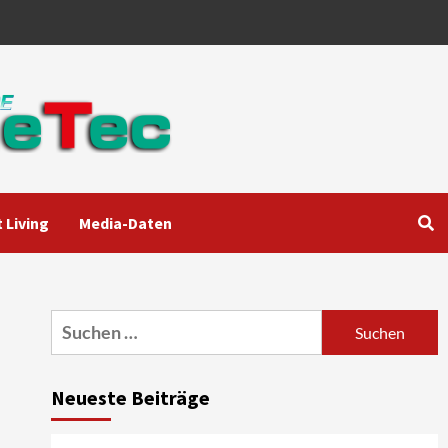
 Living
Media-Daten
Aktuell
Audio
Marantz erweitert sein
Heimkino-Portfolio mit der
neue CINEMA Serie 2
3
Suchen
nach:
News aus dem Internet
Großer Bild-Vergleichstest
Neueste Beiträge
55-Zoll Fernsehgeräte
4