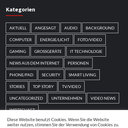
Im Laufe des Jahres erscheinen thematische
Kategorien
Spielautomaten mit passenden Designs. Im Bereich
von
Magneticslots
können solche saisonalen Slots
AKTUELL
ANGESAGT
AUDIO
BACKGROUND
beispielsweise an Feiertage oder besondere Events
angepasst sein.
COMPUTER
ENERGIE/LICHT
FOTO/VIDEO
GAMING
GROSSGERÄTE
IT TECHNOLOGIE
NEWS AUS DEM INTERNET
PERSONEN
PHONE/PAD
SECURITY
SMART LIVING
STORIES
TOP STORY
TV/VIDEO
UNCATEGORIZED
UNTERNEHMEN
VIDEO NEWS
WIRTSCHAFT
Diese Website benutzt Cookies. Wenn Sie die Website
weiter nutzen, stimmen Sie der Verwendung von Cookies zu.
Home
Impressum
AGBs
Datenschutz