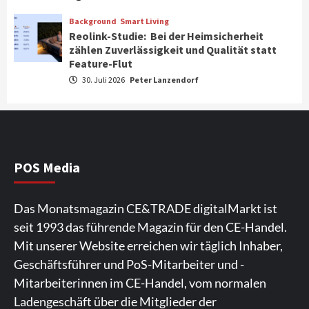
Verbraucher setzen immer mehr auf
Klimageräte und Ventilatoren
Background
Smart Living
3
Reolink-Studie: Bei der Heimsicherheit
zählen Zuverlässigkeit und Qualität statt
Feature-Flut
Aktuell
Gaming
Verbatim setzt den Fokus auf Storage- &
30. Juli 2026
Peter Lanzendorf
Power-Lösungen für den mobilen Alltag
4
Background
Smart Living
Reolink-Studie: Bei der Heimsicherheit
zählen Zuverlässigkeit und Qualität
POS Media
statt Feature-Flut
5
Das Monatsmagazin CE&TRADE digitalMarkt ist
Top Story
Wirtschaft
seit 1993 das führende Magazin für den CE-Handel.
IFA App 2026 als Download für iPhone und
Mit unserer Website erreichen wir täglich Inhaber,
Android verfügbar
6
Geschäftsführer und PoS-Mitarbeiter und -
Mitarbeiterinnen im CE-Handel, vom normalen
Aktuell
Background
TV/Video
Ladengeschäft über die Mitglieder der