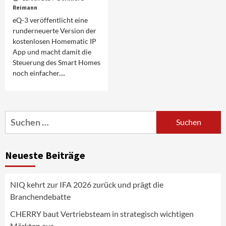
Reimann
eQ-3 veröffentlicht eine
runderneuerte Version der
kostenlosen Homematic IP
App und macht damit die
Steuerung des Smart Homes
noch einfacher....
Smart Living
Top Story
Verbraucher setzen immer mehr auf
Suchen
Klimageräte und Ventilatoren
nach:
3
Neueste Beiträge
Aktuell
Gaming
Verbatim setzt den Fokus auf Storage- &
Power-Lösungen für den mobilen Alltag
NIQ kehrt zur IFA 2026 zurück und prägt die
4
Branchendebatte
Background
Smart Living
CHERRY baut Vertriebsteam in strategisch wichtigen
Reolink-Studie: Bei der Heimsicherheit
Märkten aus