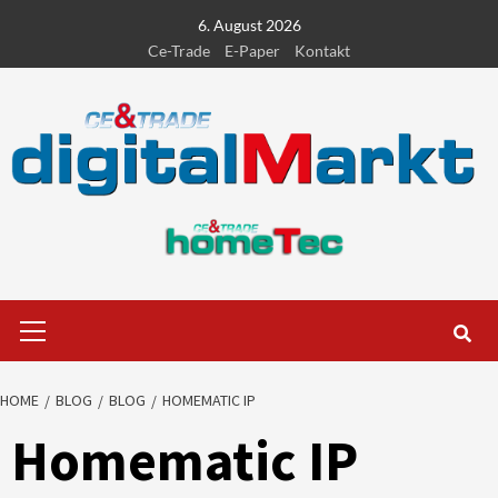
Skip
6. August 2026
to
Ce-Trade
E-Paper
Kontakt
content
Primary
Menu
HOME
BLOG
BLOG
HOMEMATIC IP
Homematic IP