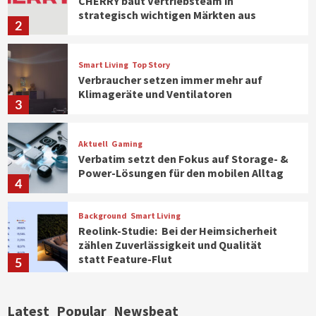
CHERRY baut Vertriebsteam in
strategisch wichtigen Märkten aus
2
Smart Living
Top Story
Verbraucher setzen immer mehr auf
Klimageräte und Ventilatoren
3
Aktuell
Gaming
Verbatim setzt den Fokus auf Storage- &
Power-Lösungen für den mobilen Alltag
4
Background
Smart Living
Reolink-Studie: Bei der Heimsicherheit
zählen Zuverlässigkeit und Qualität
statt Feature-Flut
5
Top Story
Wirtschaft
Latest
Popular
Newsbeat