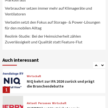
zählen Zuverlässigkeit und Qualität
statt Feature-Flut
Verbraucher setzen immer mehr auf Klimageräte und
5
Ventilatoren
Verbatim setzt den Fokus auf Storage- & Power-Lösungen
Top Story
Wirtschaft
IFA App 2026 als Download für iPhone und
für den mobilen Alltag
Android verfügbar
6
Reolink-Studie: Bei der Heimsicherheit zählen
Zuverlässigkeit und Qualität statt Feature-Flut
Aktuell
Background
TV/Video
Samsung Smart TV Line-up erhält erneut
IT-Sicherheitskennzeichen des BSI
Auch interessant
7
Wirtschaft
NIQ kehrt zur IFA 2026 zurück und prägt
die Branchendebatte
1
Aktuell
Personen
Wirtschaft