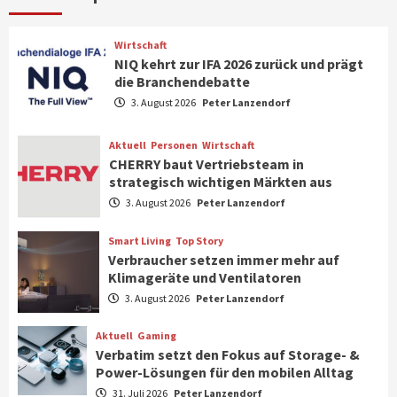
IFA App 2026 als Download für iPhone und
Android verfügbar
6
Wirtschaft
NIQ kehrt zur IFA 2026 zurück und prägt
die Branchendebatte
Aktuell
Background
TV/Video
Samsung Smart TV Line-up erhält erneut
3. August 2026
Peter Lanzendorf
IT-Sicherheitskennzeichen des BSI
7
Aktuell
Personen
Wirtschaft
CHERRY baut Vertriebsteam in
strategisch wichtigen Märkten aus
Wirtschaft
NIQ kehrt zur IFA 2026 zurück und prägt
3. August 2026
Peter Lanzendorf
die Branchendebatte
1
Smart Living
Top Story
Verbraucher setzen immer mehr auf
Klimageräte und Ventilatoren
Aktuell
Personen
Wirtschaft
CHERRY baut Vertriebsteam in
3. August 2026
Peter Lanzendorf
strategisch wichtigen Märkten aus
2
Aktuell
Gaming
Verbatim setzt den Fokus auf Storage- &
Power-Lösungen für den mobilen Alltag
Smart Living
Top Story
31. Juli 2026
Peter Lanzendorf