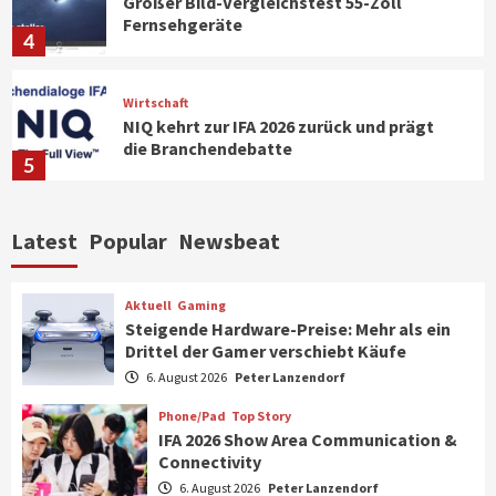
Großer Bild-Vergleichstest 55-Zoll
Fernsehgeräte
4
Wirtschaft
NIQ kehrt zur IFA 2026 zurück und prägt
die Branchendebatte
5
Aktuell
Personen
Wirtschaft
Latest
Popular
Newsbeat
CHERRY baut Vertriebsteam in
strategisch wichtigen Märkten aus
6
Aktuell
Gaming
Steigende Hardware-Preise: Mehr als ein
Drittel der Gamer verschiebt Käufe
Smart Living
Top Story
Verbraucher setzen immer mehr auf
6. August 2026
Peter Lanzendorf
Klimageräte und Ventilatoren
7
Phone/Pad
Top Story
IFA 2026 Show Area Communication &
Connectivity
Aktuell
Gaming
6. August 2026
Peter Lanzendorf