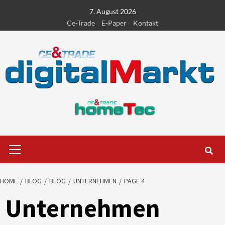
Skip
7. August 2026
to
Ce-Trade
E-Paper
Kontakt
content
Primary
Menu
HOME
BLOG
BLOG
UNTERNEHMEN
PAGE 4
Unternehmen