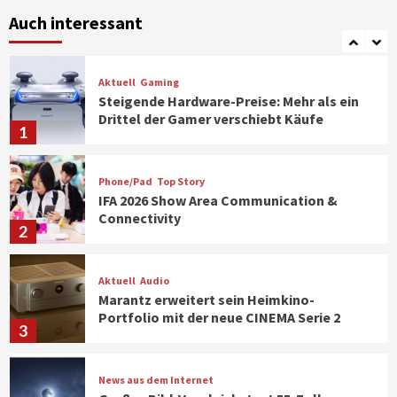
Verbraucher setzen immer mehr auf
Klimageräte und Ventilatoren
Auch interessant
7
Aktuell
Gaming
Steigende Hardware-Preise: Mehr als ein
Drittel der Gamer verschiebt Käufe
1
Phone/Pad
Top Story
IFA 2026 Show Area Communication &
Connectivity
2
Aktuell
Audio
Marantz erweitert sein Heimkino-
Portfolio mit der neue CINEMA Serie 2
3
News aus dem Internet