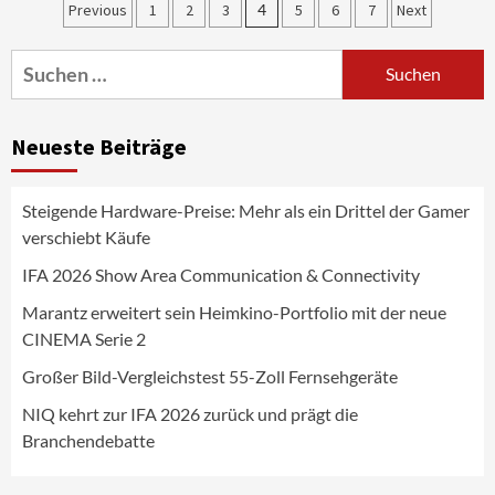
Marantz erweitert sein Heimkino-
Seitennummerierung
Previous
1
2
3
4
5
6
7
Next
Portfolio mit der neue CINEMA Serie 2
3
der
Suchen
Beiträge
nach:
News aus dem Internet
Großer Bild-Vergleichstest 55-Zoll
Neueste Beiträge
Fernsehgeräte
4
Steigende Hardware-Preise: Mehr als ein Drittel der Gamer
Wirtschaft
verschiebt Käufe
NIQ kehrt zur IFA 2026 zurück und prägt
die Branchendebatte
IFA 2026 Show Area Communication & Connectivity
5
Marantz erweitert sein Heimkino-Portfolio mit der neue
CINEMA Serie 2
Aktuell
Personen
Wirtschaft
CHERRY baut Vertriebsteam in
Großer Bild-Vergleichstest 55-Zoll Fernsehgeräte
strategisch wichtigen Märkten aus
6
NIQ kehrt zur IFA 2026 zurück und prägt die
Branchendebatte
Smart Living
Top Story