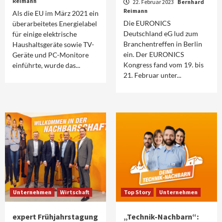
Reimann
22. Februar 2023
Bernhard
Reimann
Als die EU im März 2021 ein
Die EURONICS
überarbeitetes Energielabel
Deutschland eG lud zum
für einige elektrische
Branchentreffen in Berlin
Haushaltsgeräte sowie TV-
ein. Der EURONICS
Geräte und PC-Monitore
Kongress fand vom 19. bis
einführte, wurde das...
21. Februar unter...
Unternehmen
Wirtschaft
Top Story
Unternehmen
expert Frühjahrstagung
„Technik-Nachbarn“: