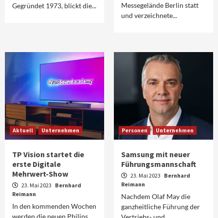
Messegelände Berlin statt
Gegründet 1973, blickt die...
und verzeichnete...
Aktuell
Unternehmen
Personen
Unternehmen
TP Vision startet die
Samsung mit neuer
erste Digitale
Führungsmannschaft
Mehrwert-Show
23. Mai 2023
Bernhard
Reimann
23. Mai 2023
Bernhard
Reimann
Nachdem Olaf May die
In den kommenden Wochen
ganzheitliche Führung der
werden die neuen Philips
Vertriebs- und