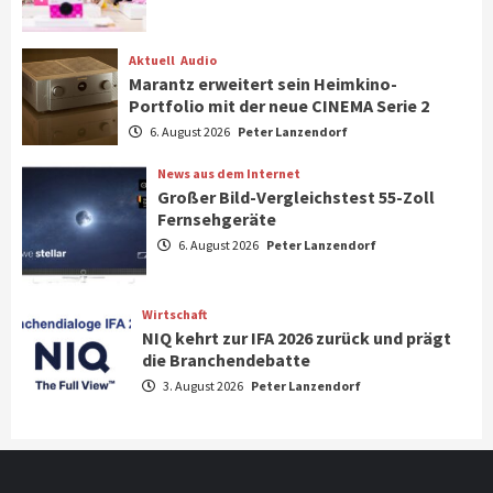
Steigende Hardware-Preise: Mehr als ein
Drittel der Gamer verschiebt Käufe
1
Aktuell
Audio
Marantz erweitert sein Heimkino-
Phone/Pad
Top Story
Portfolio mit der neue CINEMA Serie 2
IFA 2026 Show Area Communication &
6. August 2026
Peter Lanzendorf
Connectivity
2
News aus dem Internet
Großer Bild-Vergleichstest 55-Zoll
Fernsehgeräte
Aktuell
Audio
6. August 2026
Peter Lanzendorf
Marantz erweitert sein Heimkino-
Portfolio mit der neue CINEMA Serie 2
3
Wirtschaft
NIQ kehrt zur IFA 2026 zurück und prägt
News aus dem Internet
die Branchendebatte
Großer Bild-Vergleichstest 55-Zoll
3. August 2026
Peter Lanzendorf
Fernsehgeräte
4
Wirtschaft