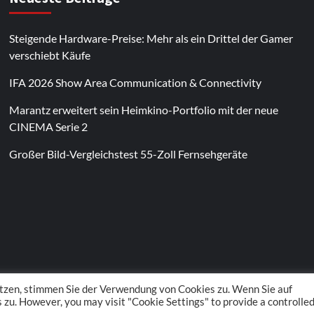
Steigende Hardware-Preise: Mehr als ein Drittel der Gamer
verschiebt Käufe
IFA 2026 Show Area Communication & Connectivity
Marantz erweitert sein Heimkino-Portfolio mit der neue
CINEMA Serie 2
Großer Bild-Vergleichstest 55-Zoll Fernsehgeräte
Im Laufe des Jahres erscheinen thematische
Spielautomaten mit passenden Designs. Im Bereich
von
Magneticslots
können solche saisonalen Slots
beispielsweise an Feiertage oder besondere Events
angepasst sein.
tzen, stimmen Sie der Verwendung von Cookies zu. Wenn Sie auf
zu. However, you may visit "Cookie Settings" to provide a controlle
 POS Media GmbH. All rights reserved.
|
CoverNews
by AF