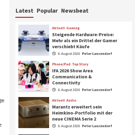
Aktuell
Personen
Wirtschaft
Latest
Popular
Newsbeat
CHERRY baut Vertriebsteam
in strategisch wichtigen
Märkten aus
6
Aktuell
Gaming
Steigende Hardware-Preise:
Smart Living
Top Story
Mehr als ein Drittel der Gamer
Verbraucher setzen immer
verschiebt Käufe
mehr auf Klimageräte und
6. August 2026
Peter Lanzendorf
Ventilatoren
7
Phone/Pad
Top Story
IFA 2026 Show Area
Aktuell
Gaming
Communication &
Steigende Hardware-Preise:
Connectivity
Mehr als ein Drittel der
Gamer verschiebt Käufe
6. August 2026
Peter Lanzendorf
1
ge
Aktuell
Audio
Phone/Pad
Top Story
Marantz erweitert sein
IFA 2026 Show Area
Heimkino-Portfolio mit der
Communication &
neue CINEMA Serie 2
Connectivity
e
2
6. August 2026
Peter Lanzendorf