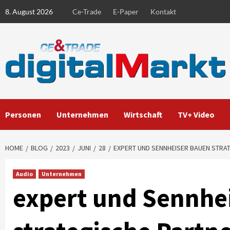
Skip
8. August 2026
Ce-Trade
E-Paper
Kontakt
to
content
Personen
Unternehmen
Wirtschaft
TV+ Video
HOME
BLOG
2023
JUNI
28
EXPERT UND SENNHEISER BAUEN STRA
Audio
Unternehmen
expert und Sennhe