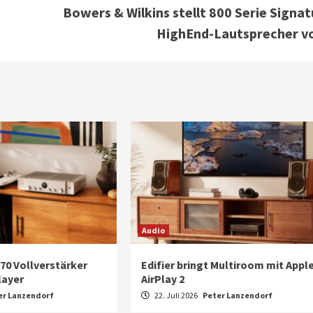
Bowers & Wilkins stellt 800 Serie Signat
HighEnd-Lautsprecher vo
Audio
70 Vollverstärker
Edifier bringt Multiroom mit Appl
layer
AirPlay 2
er Lanzendorf
22. Juli 2026
Peter Lanzendorf