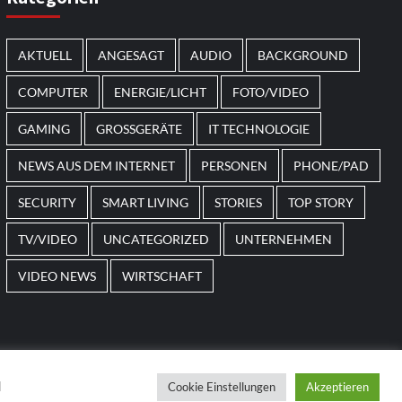
AKTUELL
ANGESAGT
AUDIO
BACKGROUND
COMPUTER
ENERGIE/LICHT
FOTO/VIDEO
GAMING
GROSSGERÄTE
IT TECHNOLOGIE
NEWS AUS DEM INTERNET
PERSONEN
PHONE/PAD
SECURITY
SMART LIVING
STORIES
TOP STORY
TV/VIDEO
UNCATEGORIZED
UNTERNEHMEN
VIDEO NEWS
WIRTSCHAFT
d
Cookie Einstellungen
Akzeptieren
 themes.