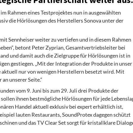
im Rahmen eines Testprojektes nun in ausgewählten
siv die Hörlösungen des Herstellers Sonova unter der
t mit Sennheiser weiter zu vertiefen und in diesem Rahmen
ben“, betont Peter Zyprian, Gesamtvertriebsleiter bei
land und damit auch die Zielgruppe für Hörlösungen ist in
igen gestiegen. „Mit der Integration der Produkte in unser
 aktuell nur von wenigen Herstellern besetzt wird. Mit
an unserer Seite.“
nden vom 9. Juni bis zum 29. Juli drei Produkte der
e sollen ihnen bestmögliche Hörlösungen für jede Lebensla
ären Handel aktuell exklusiv bei expert erhältlich ist,
ispiel lauten Restaurants, SoundProtex dagegen schützt
chinen und das TV Clear Set sorgt für kristallklare Dialog