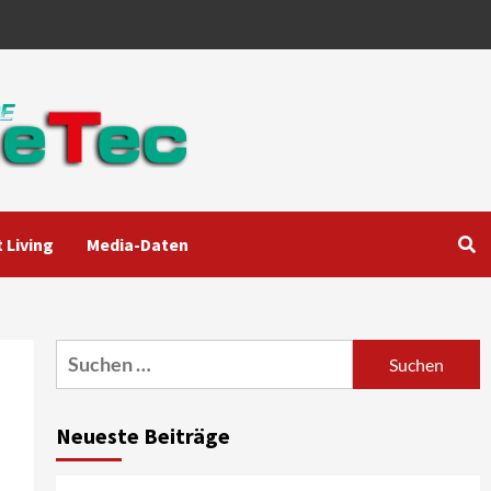
 Living
Media-Daten
Aktuell
Audio
Marantz erweitert sein
Heimkino-Portfolio mit der
neue CINEMA Serie 2
3
Suchen
nach:
News aus dem Internet
Großer Bild-Vergleichstest
Neueste Beiträge
55-Zoll Fernsehgeräte
4