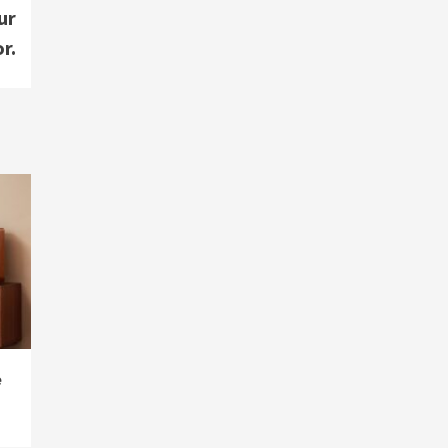
Smart Living
Top Story
ur
Verbraucher setzen immer
r.
mehr auf Klimageräte und
Ventilatoren
7
e