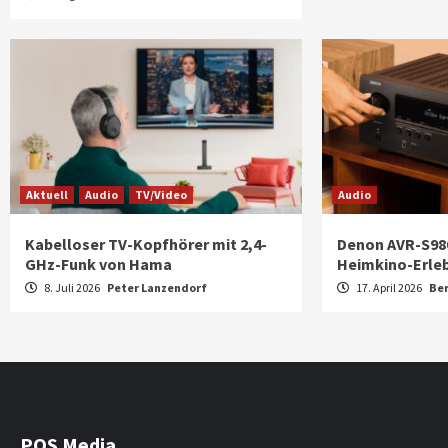
Aktuell
Audio
TV/Video
Audio
Kabelloser TV-Kopfhörer mit 2,4-
Denon AVR-S98
GHz-Funk von Hama
Heimkino-Erle
8. Juli 2026
Peter Lanzendorf
17. April 2026
Be
POS Media