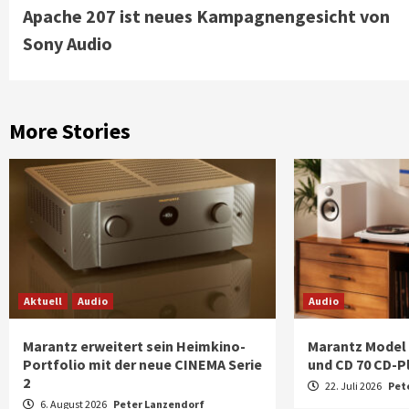
Apache 207 ist neues Kampagnengesicht von
Reading
Sony Audio
More Stories
Aktuell
Audio
Audio
Marantz erweitert sein Heimkino-
Marantz Model 
Portfolio mit der neue CINEMA Serie
und CD 70 CD-P
2
22. Juli 2026
Pet
6. August 2026
Peter Lanzendorf