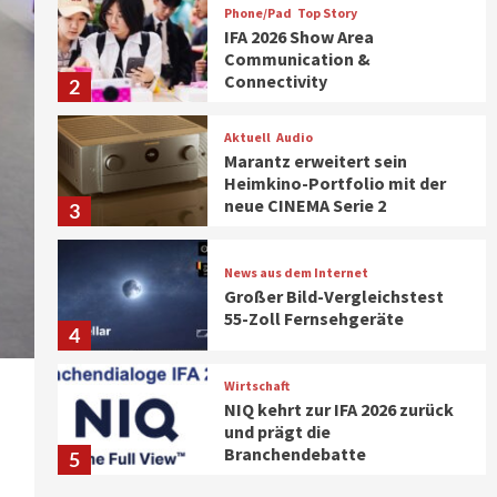
Phone/Pad
Top Story
IFA 2026 Show Area
Communication &
Connectivity
2
Aktuell
Audio
Marantz erweitert sein
Heimkino-Portfolio mit der
neue CINEMA Serie 2
3
News aus dem Internet
Großer Bild-Vergleichstest
55-Zoll Fernsehgeräte
4
Wirtschaft
NIQ kehrt zur IFA 2026 zurück
und prägt die
Branchendebatte
5
.