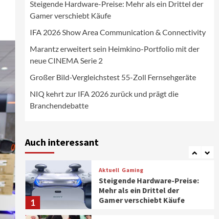
Steigende Hardware-Preise: Mehr als ein Drittel der
Wirtschaft
Gamer verschiebt Käufe
NIQ kehrt zur IFA 2026 zurück
und prägt die
IFA 2026 Show Area Communication & Connectivity
Branchendebatte
5
Marantz erweitert sein Heimkino-Portfolio mit der
neue CINEMA Serie 2
Aktuell
Personen
Wirtschaft
CHERRY baut Vertriebsteam
Großer Bild-Vergleichstest 55-Zoll Fernsehgeräte
in strategisch wichtigen
Märkten aus
6
NIQ kehrt zur IFA 2026 zurück und prägt die
Branchendebatte
Smart Living
Top Story
Verbraucher setzen immer
mehr auf Klimageräte und
Auch interessant
Ventilatoren
7
Aktuell
Gaming
Steigende Hardware-Preise:
Mehr als ein Drittel der
Gamer verschiebt Käufe
1