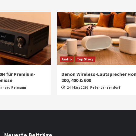
Audio
Top Story
0H für Premium-
Denon Wireless-Lautsprecher Ho
bnisse
200, 400 & 600
rnhard Reimann
24. März 2026
Peter Lanzendorf
Neueste Beiträge