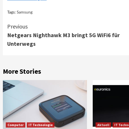
Tags:
Samsung
Continue
Previous
Netgears Nighthawk M3 bringt 5G WiFi6 für
Reading
Unterwegs
More Stories
Computer
IT Technologie
Aktuell
IT Techn