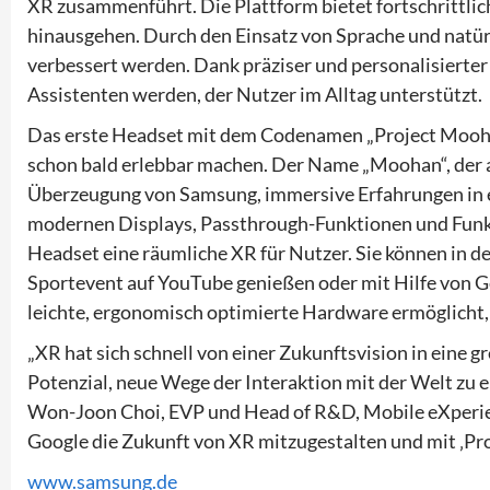
XR zusammenführt. Die Plattform bietet fortschrittli
hinausgehen. Durch den Einsatz von Sprache und natür
verbessert werden. Dank präziser und personalisierter 
Assistenten werden, der Nutzer im Alltag unterstützt.
Das erste Headset mit dem Codenamen „Project Moohan“
schon bald erlebbar machen. Der Name „Moohan“, der a
Überzeugung von Samsung, immersive Erfahrungen in e
modernen Displays, Passthrough-Funktionen und Funkti
Headset eine räumliche XR für Nutzer. Sie können in d
Sportevent auf YouTube genießen oder mit Hilfe von Ge
leichte, ergonomisch optimierte Hardware ermöglicht,
„XR hat sich schnell von einer Zukunftsvision in eine g
Potenzial, neue Wege der Interaktion mit der Welt zu 
Won-Joon Choi, EVP und Head of R&D, Mobile eXperien
Google die Zukunft von XR mitzugestalten und mit ‚Pro
www.samsung.de