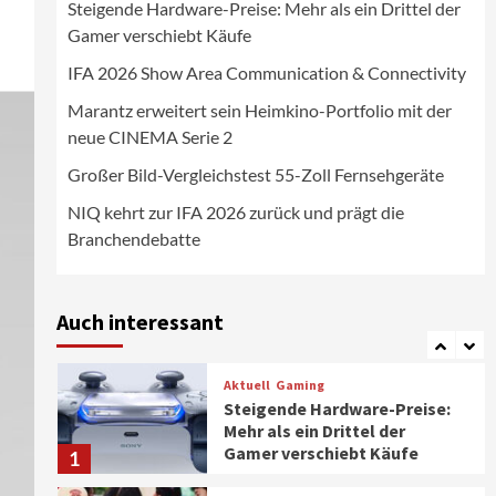
Steigende Hardware-Preise: Mehr als ein Drittel der
Wirtschaft
Gamer verschiebt Käufe
NIQ kehrt zur IFA 2026 zurück
und prägt die
IFA 2026 Show Area Communication & Connectivity
Branchendebatte
5
Marantz erweitert sein Heimkino-Portfolio mit der
neue CINEMA Serie 2
Aktuell
Personen
Wirtschaft
CHERRY baut Vertriebsteam
Großer Bild-Vergleichstest 55-Zoll Fernsehgeräte
in strategisch wichtigen
Märkten aus
6
NIQ kehrt zur IFA 2026 zurück und prägt die
Branchendebatte
Smart Living
Top Story
Verbraucher setzen immer
mehr auf Klimageräte und
Auch interessant
Ventilatoren
7
Aktuell
Gaming
Steigende Hardware-Preise:
Mehr als ein Drittel der
Gamer verschiebt Käufe
1