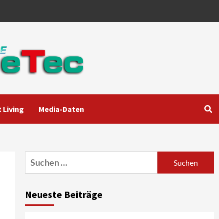
 Living
Media-Daten
Aktuell
Audio
Marantz erweitert sein
Heimkino-Portfolio mit der
neue CINEMA Serie 2
3
Suchen
nach:
News aus dem Internet
Großer Bild-Vergleichstest
Neueste Beiträge
55-Zoll Fernsehgeräte
4