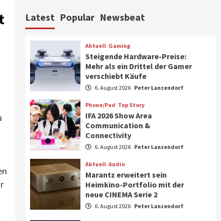
Aktuell
Personen
Wirtschaft
t
Latest
Popular
Newsbeat
CHERRY baut Vertriebsteam
in strategisch wichtigen
Märkten aus
6
Aktuell
Gaming
Steigende Hardware-Preise:
Smart Living
Top Story
Mehr als ein Drittel der Gamer
Verbraucher setzen immer
verschiebt Käufe
mehr auf Klimageräte und
6. August 2026
Peter Lanzendorf
Ventilatoren
7
Phone/Pad
Top Story
IFA 2026 Show Area
u
Aktuell
Gaming
Communication &
Steigende Hardware-Preise:
Connectivity
Mehr als ein Drittel der
Gamer verschiebt Käufe
6. August 2026
Peter Lanzendorf
1
Aktuell
Audio
en
Phone/Pad
Top Story
Marantz erweitert sein
IFA 2026 Show Area
ur
Heimkino-Portfolio mit der
Communication &
neue CINEMA Serie 2
Connectivity
2
6. August 2026
Peter Lanzendorf