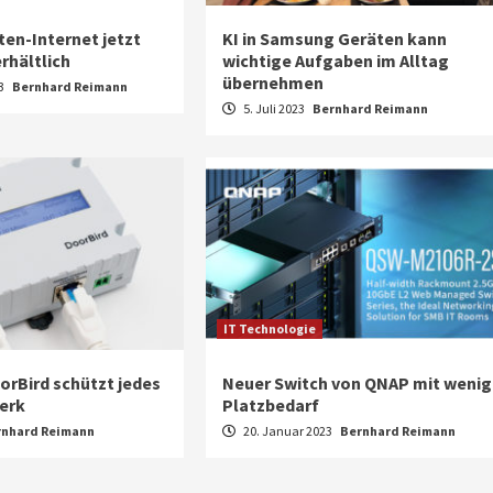
iten-Internet jetzt
KI in Samsung Geräten kann
rhältlich
wichtige Aufgaben im Alltag
übernehmen
23
Bernhard Reimann
5. Juli 2023
Bernhard Reimann
IT Technologie
orBird schützt jedes
Neuer Switch von QNAP mit wenig
erk
Platzbedarf
rnhard Reimann
20. Januar 2023
Bernhard Reimann