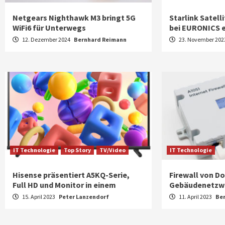
Netgears Nighthawk M3 bringt 5G
Starlink Satell
WiFi6 für Unterwegs
bei EURONICS e
12. Dezember 2024
Bernhard Reimann
23. November 20
IT Technologie
Top Story
TV/Video
IT Technologie
Hisense präsentiert A5KQ-Serie,
Firewall von Do
Full HD und Monitor in einem
Gebäudenetzw
15. April 2023
Peter Lanzendorf
11. April 2023
Be