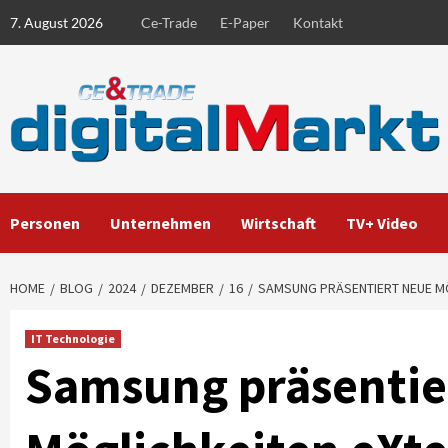
Skip
7. August 2026
Ce-Trade
E-Paper
Kontakt
to
content
Personen
Unternehmen
Wirtschaft
TV+ Video
HOME
BLOG
2024
DEZEMBER
16
SAMSUNG PRÄSENTIERT NEUE MÖ
IT Technologie
Samsung präsentie