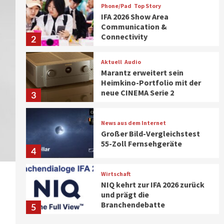
Phone/Pad
Top Story
IFA 2026 Show Area
Communication &
Connectivity
2
Aktuell
Audio
Marantz erweitert sein
Heimkino-Portfolio mit der
neue CINEMA Serie 2
3
News aus dem Internet
Großer Bild-Vergleichstest
55-Zoll Fernsehgeräte
4
Wirtschaft
NIQ kehrt zur IFA 2026 zurück
und prägt die
Branchendebatte
5