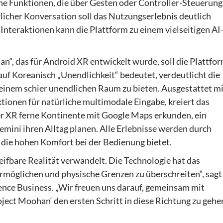
che Funktionen, die über Gesten oder Controller-Steuerung
licher Konversation soll das Nutzungserlebnis deutlich
Interaktionen kann die Plattform zu einem vielseitigen AI
, das für Android XR entwickelt wurde, soll die Plattfo
uf Koreanisch „Unendlichkeit“ bedeutet, verdeutlicht die
inem schier unendlichen Raum zu bieten. Ausgestattet mi
onen für natürliche multimodale Eingabe, kreiert das
er XR ferne Kontinente mit Google Maps erkunden, ein
mini ihren Alltag planen. Alle Erlebnisse werden durch
 die hohen Komfort bei der Bedienung bietet.
reifbare Realität verwandelt. Die Technologie hat das
ermöglichen und physische Grenzen zu überschreiten“, sagt
ce Business. „Wir freuen uns darauf, gemeinsam mit
ject Moohan‘ den ersten Schritt in diese Richtung zu gehen