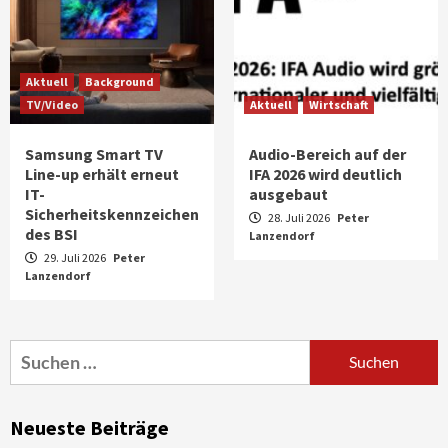
Aktuell
Background
TV/Video
Aktuell
Wirtschaft
Samsung Smart TV
Audio-Bereich auf der
Line-up erhält erneut
IFA 2026 wird deutlich
IT-
ausgebaut
Sicherheitskennzeichen
28. Juli 2026
Peter
des BSI
Lanzendorf
29. Juli 2026
Peter
Lanzendorf
Aktuell
Audio
Marantz erweitert sein Heimkino-
Portfolio mit der neue CINEMA Serie 2
3
Suchen
nach:
News aus dem Internet
Großer Bild-Vergleichstest 55-Zoll
Neueste Beiträge
Fernsehgeräte
4