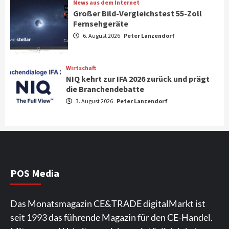
News aus dem Internet
Großer Bild-Vergleichstest 55-Zoll
Fernsehgeräte
Aktuell
Audio
6. August 2026
Peter Lanzendorf
Marantz erweitert sein Heimkino-
Portfolio mit der neue CINEMA Serie 2
3
Wirtschaft
NIQ kehrt zur IFA 2026 zurück und prägt
News aus dem Internet
die Branchendebatte
Großer Bild-Vergleichstest 55-Zoll
3. August 2026
Peter Lanzendorf
Fernsehgeräte
4
Wirtschaft
NIQ kehrt zur IFA 2026 zurück und prägt
die Branchendebatte
5
POS Media
Aktuell
Personen
Wirtschaft
Das Monatsmagazin CE&TRADE digitalMarkt ist
CHERRY baut Vertriebsteam in
seit 1993 das führende Magazin für den CE-Handel.
strategisch wichtigen Märkten aus
6