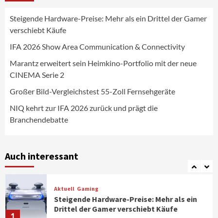
Steigende Hardware-Preise: Mehr als ein Drittel der Gamer
Wirtschaft
verschiebt Käufe
NIQ kehrt zur IFA 2026 zurück und prägt
die Branchendebatte
IFA 2026 Show Area Communication & Connectivity
5
Marantz erweitert sein Heimkino-Portfolio mit der neue
CINEMA Serie 2
Aktuell
Personen
Wirtschaft
CHERRY baut Vertriebsteam in
Großer Bild-Vergleichstest 55-Zoll Fernsehgeräte
strategisch wichtigen Märkten aus
6
NIQ kehrt zur IFA 2026 zurück und prägt die
Branchendebatte
Smart Living
Top Story
Verbraucher setzen immer mehr auf
Klimageräte und Ventilatoren
Auch interessant
7
Aktuell
Gaming
Steigende Hardware-Preise: Mehr als ein
Drittel der Gamer verschiebt Käufe
1