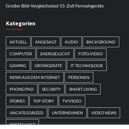
hinzugefügt.
Neuerscheinungen anzusehen.
Großer Bild-Vergleichstest 55-Zoll Fernsehgeräte
Im Laufe des Jahres erscheinen thematische
Kategorien
Spielautomaten mit passenden Designs. Im Bereich
von
Magneticslots
können solche saisonalen Slots
AKTUELL
ANGESAGT
AUDIO
BACKGROUND
beispielsweise an Feiertage oder besondere Events
angepasst sein.
COMPUTER
ENERGIE/LICHT
FOTO/VIDEO
GAMING
GROSSGERÄTE
IT TECHNOLOGIE
NEWS AUS DEM INTERNET
PERSONEN
PHONE/PAD
SECURITY
SMART LIVING
STORIES
TOP STORY
TV/VIDEO
UNCATEGORIZED
UNTERNEHMEN
VIDEO NEWS
WIRTSCHAFT