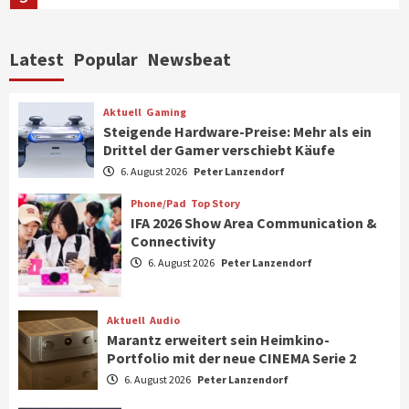
Aktuell
Personen
Wirtschaft
Latest
Popular
Newsbeat
CHERRY baut Vertriebsteam in
strategisch wichtigen Märkten aus
6
Aktuell
Gaming
Steigende Hardware-Preise: Mehr als ein
Drittel der Gamer verschiebt Käufe
Smart Living
Top Story
Verbraucher setzen immer mehr auf
6. August 2026
Peter Lanzendorf
Klimageräte und Ventilatoren
7
Phone/Pad
Top Story
IFA 2026 Show Area Communication &
Connectivity
Aktuell
Gaming
6. August 2026
Peter Lanzendorf
Steigende Hardware-Preise: Mehr als ein
Drittel der Gamer verschiebt Käufe
1
Aktuell
Audio
Marantz erweitert sein Heimkino-
Phone/Pad
Top Story
Portfolio mit der neue CINEMA Serie 2
IFA 2026 Show Area Communication &
6. August 2026
Peter Lanzendorf
Connectivity
2