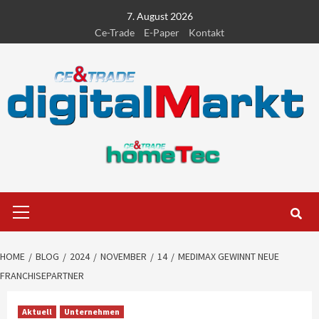
Skip
7. August 2026
to
Ce-Trade
E-Paper
Kontakt
content
Primary
Menu
HOME
BLOG
2024
NOVEMBER
14
MEDIMAX GEWINNT NEUE
FRANCHISEPARTNER
Aktuell
Unternehmen