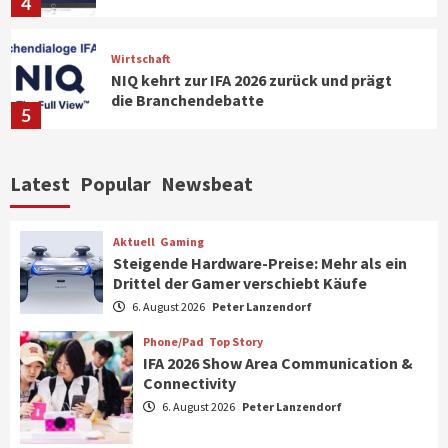
4
Wirtschaft
NIQ kehrt zur IFA 2026 zurück und prägt
die Branchendebatte
5
Aktuell
Personen
Wirtschaft
Latest
Popular
Newsbeat
CHERRY baut Vertriebsteam in
strategisch wichtigen Märkten aus
6
Aktuell
Gaming
Steigende Hardware-Preise: Mehr als ein
Drittel der Gamer verschiebt Käufe
Smart Living
Top Story
Verbraucher setzen immer mehr auf
6. August 2026
Peter Lanzendorf
Klimageräte und Ventilatoren
7
Phone/Pad
Top Story
IFA 2026 Show Area Communication &
Connectivity
Aktuell
Gaming
6. August 2026
Peter Lanzendorf
Steigende Hardware-Preise: Mehr als ein
Drittel der Gamer verschiebt Käufe