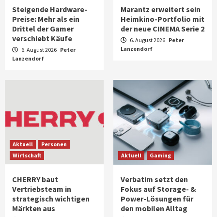
Steigende Hardware-
Marantz erweitert sein
Preise: Mehr als ein
Heimkino-Portfolio mit
Drittel der Gamer
der neue CINEMA Serie 2
verschiebt Käufe
6. August 2026
Peter
Lanzendorf
6. August 2026
Peter
Lanzendorf
Aktuell
Personen
Wirtschaft
Aktuell
Gaming
CHERRY baut
Verbatim setzt den
Vertriebsteam in
Fokus auf Storage- &
strategisch wichtigen
Power-Lösungen für
Märkten aus
den mobilen Alltag