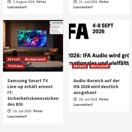
3. August 2026
Peter
31. Juli 2026
Peter
Lanzendorf
Lanzendorf
Aktuell
Background
TV/Video
Aktuell
Wirtschaft
Samsung Smart TV
Audio-Bereich auf der
Line-up erhält erneut
IFA 2026 wird deutlich
IT-
ausgebaut
Sicherheitskennzeichen
28. Juli 2026
Peter
des BSI
Lanzendorf
29. Juli 2026
Peter
Lanzendorf
Aktuell
Audio
Marantz erweitert sein Heimkino-
Portfolio mit der neue CINEMA Serie 2