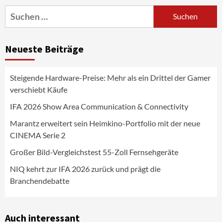
3
Suchen
nach:
News aus dem Internet
Großer Bild-Vergleichstest 55-Zoll
Neueste Beiträge
Fernsehgeräte
4
Steigende Hardware-Preise: Mehr als ein Drittel der Gamer
Wirtschaft
verschiebt Käufe
NIQ kehrt zur IFA 2026 zurück und prägt
die Branchendebatte
IFA 2026 Show Area Communication & Connectivity
5
Marantz erweitert sein Heimkino-Portfolio mit der neue
CINEMA Serie 2
Aktuell
Personen
Wirtschaft
CHERRY baut Vertriebsteam in
Großer Bild-Vergleichstest 55-Zoll Fernsehgeräte
strategisch wichtigen Märkten aus
6
NIQ kehrt zur IFA 2026 zurück und prägt die
Branchendebatte
Smart Living
Top Story
Verbraucher setzen immer mehr auf
Klimageräte und Ventilatoren
Auch interessant