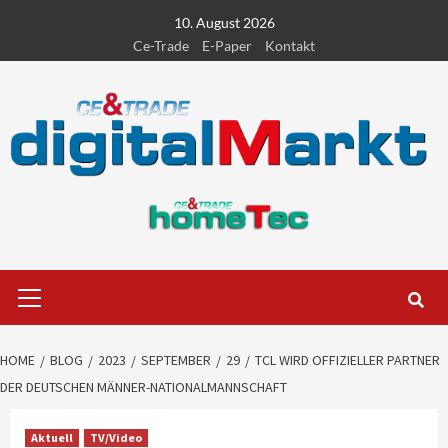
Skip
10. August 2026
to
Ce-Trade
E-Paper
Kontakt
content
Primary
Menu
HOME
BLOG
2023
SEPTEMBER
29
TCL WIRD OFFIZIELLER PARTNER
DER DEUTSCHEN MÄNNER-NATIONALMANNSCHAFT
Aktuell
TV/Video