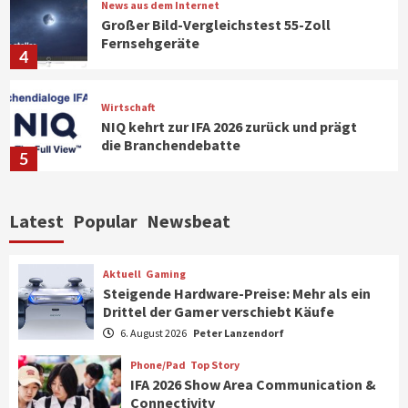
News aus dem Internet
Großer Bild-Vergleichstest 55-Zoll
Fernsehgeräte
4
Wirtschaft
NIQ kehrt zur IFA 2026 zurück und prägt
die Branchendebatte
5
Aktuell
Personen
Wirtschaft
Latest
Popular
Newsbeat
CHERRY baut Vertriebsteam in
strategisch wichtigen Märkten aus
6
Aktuell
Gaming
Steigende Hardware-Preise: Mehr als ein
Drittel der Gamer verschiebt Käufe
Smart Living
Top Story
Verbraucher setzen immer mehr auf
6. August 2026
Peter Lanzendorf
Klimageräte und Ventilatoren
7
Phone/Pad
Top Story
IFA 2026 Show Area Communication &
Connectivity