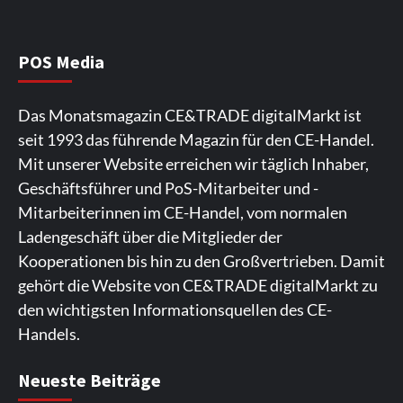
Wirtschaft
NIQ kehrt zur IFA 2026 zurück und prägt
die Branchendebatte
5
POS Media
Aktuell
Personen
Wirtschaft
Das Monatsmagazin CE&TRADE digitalMarkt ist
CHERRY baut Vertriebsteam in
seit 1993 das führende Magazin für den CE-Handel.
strategisch wichtigen Märkten aus
6
Mit unserer Website erreichen wir täglich Inhaber,
Geschäftsführer und PoS-Mitarbeiter und -
Smart Living
Top Story
Mitarbeiterinnen im CE-Handel, vom normalen
Verbraucher setzen immer mehr auf
Ladengeschäft über die Mitglieder der
Klimageräte und Ventilatoren
7
Kooperationen bis hin zu den Großvertrieben. Damit
gehört die Website von CE&TRADE digitalMarkt zu
den wichtigsten Informationsquellen des CE-
Handels.
Spieler aus Lettland können es ausprobieren. Die
Viele Spieler bevorzugen die Nutzung der App für ein
Fans von Online-Slots besuchen die Seite
Die Gaming-Plattform bietet eine große Auswahl an
Ein weiterer Ort, an dem man Spielautomaten
Neueste Beiträge
Plattform bietet Casinospiele und verschiedene
komfortables Spielerlebnis. Die App ermöglicht
regelmäßig. Die Plattform bietet farbenfrohe
Spielautomaten. Die Benutzeroberfläche ist auf eine
entdecken kann, ist. Die Seite legt den Schwerpunkt