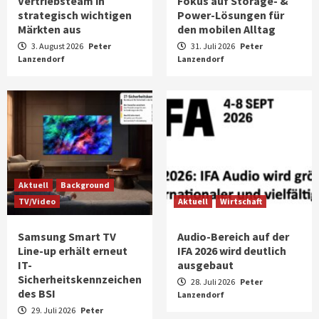
Vertriebsteam in
Fokus auf Storage- &
strategisch wichtigen
Power-Lösungen für
Märkten aus
den mobilen Alltag
3. August 2026
Peter
31. Juli 2026
Peter
Lanzendorf
Lanzendorf
Aktuell
Background
TV/Video
Aktuell
Wirtschaft
Samsung Smart TV
Audio-Bereich auf der
Line-up erhält erneut
IFA 2026 wird deutlich
IT-
ausgebaut
Sicherheitskennzeichen
28. Juli 2026
Peter
des BSI
Lanzendorf
29. Juli 2026
Peter