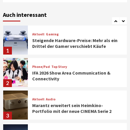
Smart Living
Top Story
Verbraucher setzen immer mehr auf
Klimageräte und Ventilatoren
Auch interessant
7
Aktuell
Gaming
Steigende Hardware-Preise: Mehr als ein
Drittel der Gamer verschiebt Käufe
1
Phone/Pad
Top Story
IFA 2026 Show Area Communication &
Connectivity
2
Aktuell
Audio
Marantz erweitert sein Heimkino-
Portfolio mit der neue CINEMA Serie 2
3