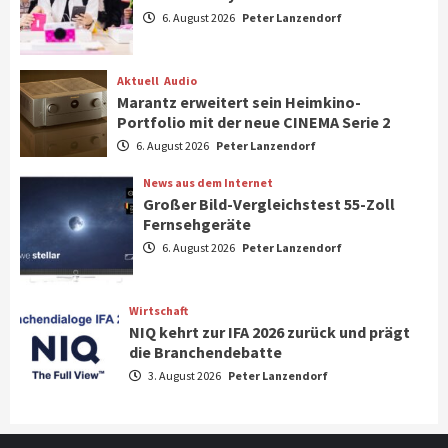
Aktuell
Gaming
6. August 2026
Peter Lanzendorf
Steigende Hardware-Preise: Mehr als ein
Drittel der Gamer verschiebt Käufe
1
Aktuell
Audio
Marantz erweitert sein Heimkino-
Phone/Pad
Top Story
Portfolio mit der neue CINEMA Serie 2
IFA 2026 Show Area Communication &
6. August 2026
Peter Lanzendorf
Connectivity
2
News aus dem Internet
Großer Bild-Vergleichstest 55-Zoll
Fernsehgeräte
Aktuell
Audio
6. August 2026
Peter Lanzendorf
Marantz erweitert sein Heimkino-
Portfolio mit der neue CINEMA Serie 2
3
Wirtschaft
NIQ kehrt zur IFA 2026 zurück und prägt
News aus dem Internet
die Branchendebatte
Großer Bild-Vergleichstest 55-Zoll
3. August 2026
Peter Lanzendorf
Fernsehgeräte
4