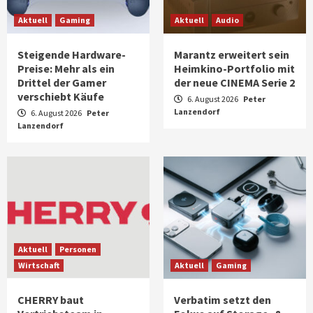
Aktuell
Gaming
Aktuell
Audio
Steigende Hardware-
Marantz erweitert sein
Preise: Mehr als ein
Heimkino-Portfolio mit
Drittel der Gamer
der neue CINEMA Serie 2
verschiebt Käufe
6. August 2026
Peter
Lanzendorf
6. August 2026
Peter
Lanzendorf
Aktuell
Personen
Wirtschaft
Aktuell
Gaming
CHERRY baut
Verbatim setzt den