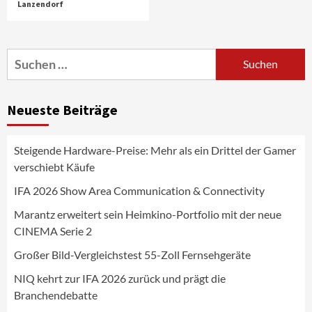
Lanzendorf
Aktuell
Audio
Marantz erweitert sein Heimkino-
Portfolio mit der neue CINEMA Serie 2
3
Suchen
nach:
News aus dem Internet
Großer Bild-Vergleichstest 55-Zoll
Neueste Beiträge
Fernsehgeräte
4
Steigende Hardware-Preise: Mehr als ein Drittel der Gamer
Wirtschaft
verschiebt Käufe
NIQ kehrt zur IFA 2026 zurück und prägt
die Branchendebatte
IFA 2026 Show Area Communication & Connectivity
5
Marantz erweitert sein Heimkino-Portfolio mit der neue
CINEMA Serie 2
Aktuell
Personen
Wirtschaft
CHERRY baut Vertriebsteam in
Großer Bild-Vergleichstest 55-Zoll Fernsehgeräte
strategisch wichtigen Märkten aus
6
NIQ kehrt zur IFA 2026 zurück und prägt die
Branchendebatte