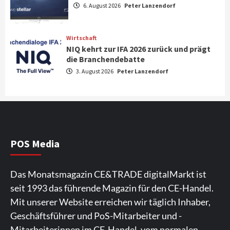
6. August 2026
Peter Lanzendorf
Marantz erweitert sein Heimkino-
Portfolio mit der neue CINEMA Serie 2
3
Wirtschaft
NIQ kehrt zur IFA 2026 zurück und prägt
News aus dem Internet
die Branchendebatte
Großer Bild-Vergleichstest 55-Zoll
3. August 2026
Peter Lanzendorf
Fernsehgeräte
4
Wirtschaft
NIQ kehrt zur IFA 2026 zurück und prägt
die Branchendebatte
5
POS Media
Aktuell
Personen
Wirtschaft
Das Monatsmagazin CE&TRADE digitalMarkt ist
CHERRY baut Vertriebsteam in
seit 1993 das führende Magazin für den CE-Handel.
strategisch wichtigen Märkten aus
6
Mit unserer Website erreichen wir täglich Inhaber,
Geschäftsführer und PoS-Mitarbeiter und -
Smart Living
Top Story
Mitarbeiterinnen im CE-Handel, vom normalen