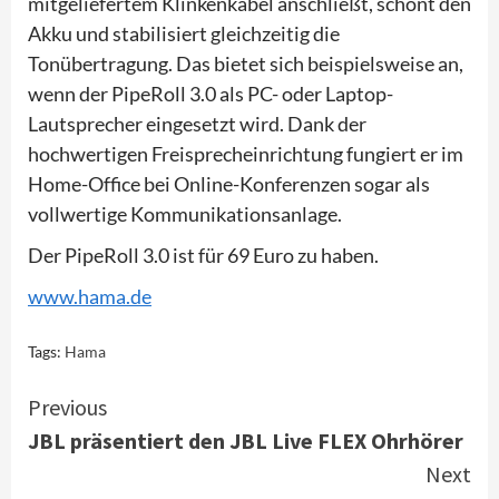
mitgeliefertem Klinkenkabel anschließt, schont den
Akku und stabilisiert gleichzeitig die
Tonübertragung. Das bietet sich beispielsweise an,
wenn der PipeRoll 3.0 als PC- oder Laptop-
Lautsprecher eingesetzt wird. Dank der
hochwertigen Freisprecheinrichtung fungiert er im
Home-Office bei Online-Konferenzen sogar als
vollwertige Kommunikationsanlage.
Der PipeRoll 3.0 ist für 69 Euro zu haben.
www.hama.de
Tags:
Hama
Continue
Previous
JBL präsentiert den JBL Live FLEX Ohrhörer
Reading
Next