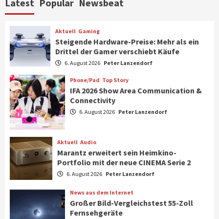
Latest
Popular
Newsbeat
CHERRY baut Vertriebsteam in
strategisch wichtigen Märkten aus
6
Aktuell
Gaming
Steigende Hardware-Preise: Mehr als ein
Drittel der Gamer verschiebt Käufe
Smart Living
Top Story
Verbraucher setzen immer mehr auf
6. August 2026
Peter Lanzendorf
Klimageräte und Ventilatoren
7
Phone/Pad
Top Story
IFA 2026 Show Area Communication &
Connectivity
Aktuell
Gaming
6. August 2026
Peter Lanzendorf
Steigende Hardware-Preise: Mehr als ein
Drittel der Gamer verschiebt Käufe
1
Aktuell
Audio
Marantz erweitert sein Heimkino-
Phone/Pad
Top Story
Portfolio mit der neue CINEMA Serie 2
IFA 2026 Show Area Communication &
6. August 2026
Peter Lanzendorf
Connectivity
2
News aus dem Internet
Großer Bild-Vergleichstest 55-Zoll
Fernsehgeräte
Aktuell
Audio