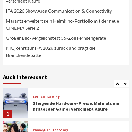
verschiebt Käufe
NIQ kehrt zur IFA 2026 zurück und prägt
die Branchendebatte
IFA 2026 Show Area Communication & Connectivity
5
Marantz erweitert sein Heimkino-Portfolio mit der neue
CINEMA Serie 2
Aktuell
Personen
Wirtschaft
CHERRY baut Vertriebsteam in
Großer Bild-Vergleichstest 55-Zoll Fernsehgeräte
strategisch wichtigen Märkten aus
6
NIQ kehrt zur IFA 2026 zurück und prägt die
Branchendebatte
Smart Living
Top Story
Verbraucher setzen immer mehr auf
Klimageräte und Ventilatoren
Auch interessant
7
Aktuell
Gaming
Steigende Hardware-Preise: Mehr als ein
Drittel der Gamer verschiebt Käufe
1
Phone/Pad
Top Story