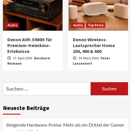
Audio
Audio
Top Story
Denon AVR-S980H für
Denon Wireless-
Premium-Heimkino-
Lautsprecher Home
Erlebnisse
200, 400 & 600
17. April 2026
Bernhard
24. März 2026
Peter
Reimann
Aktuell
Audio
Lanzendorf
Marantz erweitert sein Heimkino-
Portfolio mit der neue CINEMA Serie 2
3
Suchen
nach:
News aus dem Internet
Großer Bild-Vergleichstest 55-Zoll
Neueste Beiträge
Fernsehgeräte
4
Steigende Hardware-Preise: Mehr als ein Drittel der Gamer
Wirtschaft