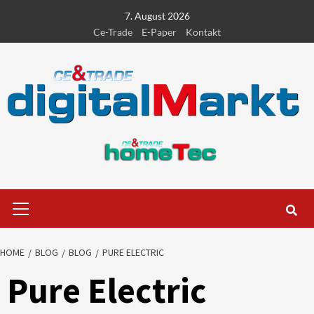
Skip
7. August 2026
to
Ce-Trade
E-Paper
Kontakt
content
Primary
Menu
HOME
BLOG
BLOG
PURE ELECTRIC
Pure Electric