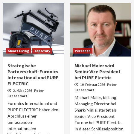
Smart Living
Top Story
Personen
Strategische
Michael Maier wird
Partnerschaft: Euronics
Senior Vice President
International und PURE
bei PURE Electric
ELECTRIC
10. Februar 2026
Peter
Lanzendorf
2. März 2026
Peter
Lanzendorf
Michael Maier, bislang
Euronics International und
Managing Director bei
PURE ELECTRIC haben den
Shark/Ninja, startet als
Abschluss einer
Senior Vice President
umfassenden
Europe bei PURE Electric.
internationalen
In dieser Schlüsselposition