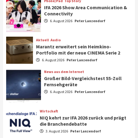
Phone/Pad
Top Story
IFA 2026 Show Area Communication &
Connectivity
Aktuell
Gaming
6. August 2026
Peter Lanzendorf
Steigende Hardware-Preise: Mehr als ein
Drittel der Gamer verschiebt Käufe
1
Aktuell
Audio
Marantz erweitert sein Heimkino-
Phone/Pad
Top Story
Portfolio mit der neue CINEMA Serie 2
IFA 2026 Show Area Communication &
6. August 2026
Peter Lanzendorf
Connectivity
2
News aus dem Internet
Großer Bild-Vergleichstest 55-Zoll
Fernsehgeräte
Aktuell
Audio
6. August 2026
Peter Lanzendorf
Marantz erweitert sein Heimkino-
Portfolio mit der neue CINEMA Serie 2
3
Wirtschaft
NIQ kehrt zur IFA 2026 zurück und prägt
News aus dem Internet
die Branchendebatte
Großer Bild-Vergleichstest 55-Zoll
3. August 2026
Peter Lanzendorf
Fernsehgeräte
4