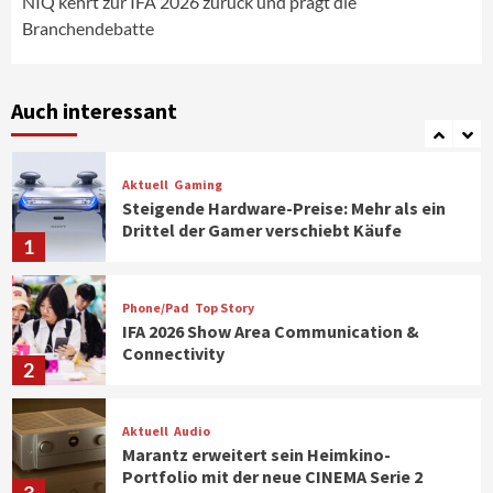
NIQ kehrt zur IFA 2026 zurück und prägt die
Branchendebatte
Smart Living
Top Story
Verbraucher setzen immer mehr auf
Klimageräte und Ventilatoren
Auch interessant
7
Aktuell
Gaming
Steigende Hardware-Preise: Mehr als ein
Drittel der Gamer verschiebt Käufe
1
Phone/Pad
Top Story
IFA 2026 Show Area Communication &
Connectivity
2
Aktuell
Audio
Marantz erweitert sein Heimkino-
Portfolio mit der neue CINEMA Serie 2
3