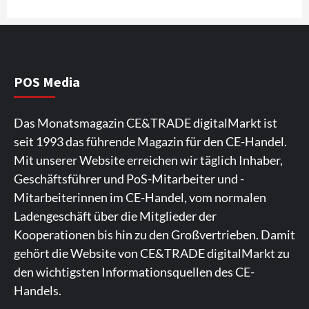
Wirtschaft
NIQ kehrt zur IFA 2026 zurück und prägt
die Branchendebatte
5
POS Media
Aktuell
Personen
Wirtschaft
Das Monatsmagazin CE&TRADE digitalMarkt ist
CHERRY baut Vertriebsteam in
seit 1993 das führende Magazin für den CE-Handel.
strategisch wichtigen Märkten aus
6
Mit unserer Website erreichen wir täglich Inhaber,
Geschäftsführer und PoS-Mitarbeiter und -
Smart Living
Top Story
Mitarbeiterinnen im CE-Handel, vom normalen
Verbraucher setzen immer mehr auf
Ladengeschäft über die Mitglieder der
Klimageräte und Ventilatoren
7
Kooperationen bis hin zu den Großvertrieben. Damit
gehört die Website von CE&TRADE digitalMarkt zu
den wichtigsten Informationsquellen des CE-
Handels.