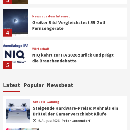
News aus dem Internet
Großer Bild-Vergleichstest 55-Zoll
Fernsehgeräte
4
Wirtschaft
NIQ kehrt zur IFA 2026 zurück und prägt
die Branchendebatte
5
Aktuell
Personen
Wirtschaft
Latest
Popular
Newsbeat
CHERRY baut Vertriebsteam in
strategisch wichtigen Märkten aus
6
Aktuell
Gaming
Steigende Hardware-Preise: Mehr als ein
Drittel der Gamer verschiebt Käufe
Smart Living
Top Story
Verbraucher setzen immer mehr auf
6. August 2026
Peter Lanzendorf
Klimageräte und Ventilatoren
7