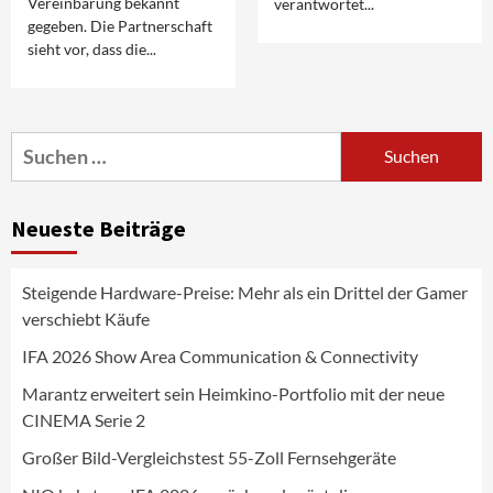
Vereinbarung bekannt
verantwortet...
gegeben. Die Partnerschaft
sieht vor, dass die...
Aktuell
Audio
Marantz erweitert sein Heimkino-
Portfolio mit der neue CINEMA Serie 2
3
Suchen
nach:
News aus dem Internet
Großer Bild-Vergleichstest 55-Zoll
Neueste Beiträge
Fernsehgeräte
4
Steigende Hardware-Preise: Mehr als ein Drittel der Gamer
Wirtschaft
verschiebt Käufe
NIQ kehrt zur IFA 2026 zurück und prägt
die Branchendebatte
IFA 2026 Show Area Communication & Connectivity
5
Marantz erweitert sein Heimkino-Portfolio mit der neue
CINEMA Serie 2
Aktuell
Personen
Wirtschaft
CHERRY baut Vertriebsteam in
Großer Bild-Vergleichstest 55-Zoll Fernsehgeräte
strategisch wichtigen Märkten aus
6