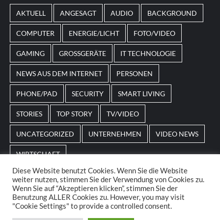
von
Magneticslots
können solche saisonalen Slots
AKTUELL
ANGESAGT
AUDIO
BACKGROUND
beispielsweise an Feiertage oder besondere Events
angepasst sein.
COMPUTER
ENERGIE/LICHT
FOTO/VIDEO
GAMING
GROSSGERÄTE
IT TECHNOLOGIE
NEWS AUS DEM INTERNET
PERSONEN
PHONE/PAD
SECURITY
SMART LIVING
STORIES
TOP STORY
TV/VIDEO
UNCATEGORIZED
UNTERNEHMEN
VIDEO NEWS
WIRTSCHAFT
Diese Website benutzt Cookies. Wenn Sie die Website
weiter nutzen, stimmen Sie der Verwendung von Cookies zu.
Home
Impressum
AGBs
Datenschutz
Wenn Sie auf “Akzeptieren klicken”, stimmen Sie der
Benutzung ALLER Cookies zu. However, you may visit
"Cookie Settings" to provide a controlled consent.
© 2025. POS Media GmbH. All rights reserved.
|