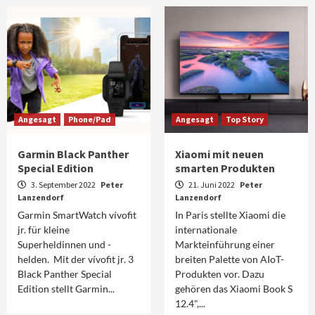
Angesagt
Phone/Pad
Angesagt
Top Story
Garmin Black Panther
Xiaomi mit neuen
Special Edition
smarten Produkten
3. September 2022
Peter
21. Juni 2022
Peter
Lanzendorf
Lanzendorf
Garmin SmartWatch vívofit
In Paris stellte Xiaomi die
jr. für kleine
internationale
Superheldinnen und -
Markteinführung einer
helden. Mit der vívofit jr. 3
breiten Palette von AIoT-
Black Panther Special
Produkten vor. Dazu
Edition stellt Garmin...
gehören das Xiaomi Book S
12.4",...