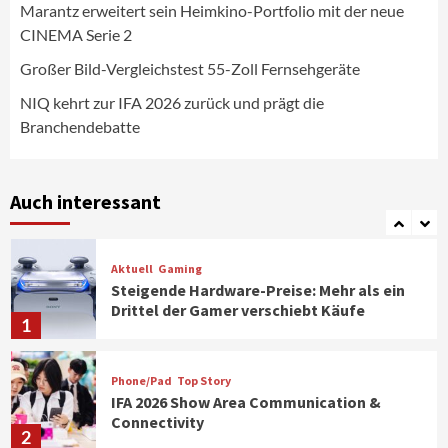
Marantz erweitert sein Heimkino-Portfolio mit der neue
CINEMA Serie 2
Aktuell
Personen
Wirtschaft
CHERRY baut Vertriebsteam in
Großer Bild-Vergleichstest 55-Zoll Fernsehgeräte
strategisch wichtigen Märkten aus
6
NIQ kehrt zur IFA 2026 zurück und prägt die
Branchendebatte
Smart Living
Top Story
Verbraucher setzen immer mehr auf
Klimageräte und Ventilatoren
Auch interessant
7
Aktuell
Gaming
Steigende Hardware-Preise: Mehr als ein
Drittel der Gamer verschiebt Käufe
1
Phone/Pad
Top Story
IFA 2026 Show Area Communication &
Connectivity
2