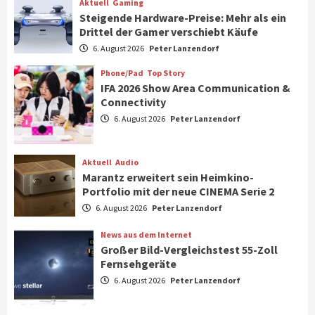
Aktuell
Gaming
Steigende Hardware-Preise: Mehr als ein
Drittel der Gamer verschiebt Käufe
Smart Living
Top Story
Verbraucher setzen immer mehr auf
6. August 2026
Peter Lanzendorf
Klimageräte und Ventilatoren
7
Phone/Pad
Top Story
IFA 2026 Show Area Communication &
Connectivity
Aktuell
Gaming
6. August 2026
Peter Lanzendorf
Steigende Hardware-Preise: Mehr als ein
Drittel der Gamer verschiebt Käufe
1
Aktuell
Audio
Marantz erweitert sein Heimkino-
Phone/Pad
Top Story
Portfolio mit der neue CINEMA Serie 2
IFA 2026 Show Area Communication &
6. August 2026
Peter Lanzendorf
Connectivity
2
News aus dem Internet
Großer Bild-Vergleichstest 55-Zoll
Fernsehgeräte
Aktuell
Audio
6. August 2026
Peter Lanzendorf
Marantz erweitert sein Heimkino-
Portfolio mit der neue CINEMA Serie 2
3