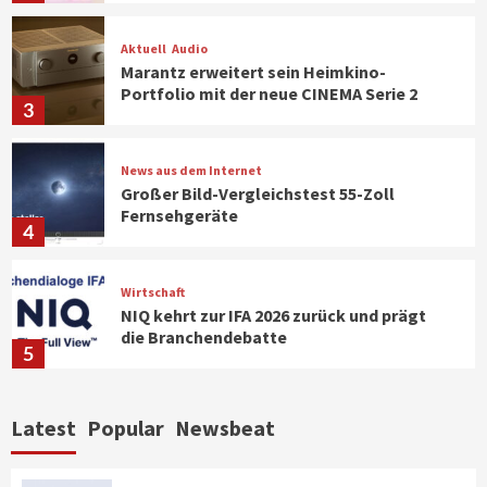
Aktuell
Audio
Marantz erweitert sein Heimkino-
Portfolio mit der neue CINEMA Serie 2
3
News aus dem Internet
Großer Bild-Vergleichstest 55-Zoll
Fernsehgeräte
4
Wirtschaft
NIQ kehrt zur IFA 2026 zurück und prägt
die Branchendebatte
5
Aktuell
Personen
Wirtschaft
Latest
Popular
Newsbeat
CHERRY baut Vertriebsteam in
strategisch wichtigen Märkten aus
6