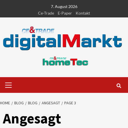
Skip
7. August 2026
to
Ce-Trade
E-Paper
Kontakt
content
Primary
Menu
HOME
BLOG
BLOG
ANGESAGT
PAGE 3
Angesagt