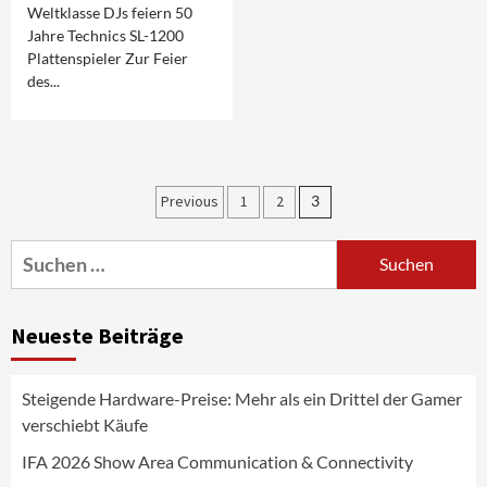
Weltklasse DJs feiern 50
Jahre Technics SL-1200
Plattenspieler Zur Feier
des...
Aktuell
Audio
Marantz erweitert sein Heimkino-
Seitennummerierung
Previous
1
2
3
Portfolio mit der neue CINEMA Serie 2
3
der
Suchen
Beiträge
nach:
News aus dem Internet
Großer Bild-Vergleichstest 55-Zoll
Neueste Beiträge
Fernsehgeräte
4
Steigende Hardware-Preise: Mehr als ein Drittel der Gamer
Wirtschaft
verschiebt Käufe
NIQ kehrt zur IFA 2026 zurück und prägt
die Branchendebatte
IFA 2026 Show Area Communication & Connectivity
5