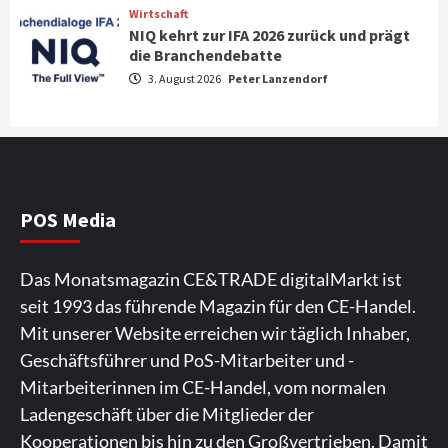
Wirtschaft
NIQ kehrt zur IFA 2026 zurück und prägt
News aus dem Internet
die Branchendebatte
Großer Bild-Vergleichstest 55-Zoll
3. August 2026
Peter Lanzendorf
Fernsehgeräte
4
Wirtschaft
NIQ kehrt zur IFA 2026 zurück und prägt
die Branchendebatte
5
POS Media
Aktuell
Personen
Wirtschaft
Das Monatsmagazin CE&TRADE digitalMarkt ist
CHERRY baut Vertriebsteam in
seit 1993 das führende Magazin für den CE-Handel.
strategisch wichtigen Märkten aus
6
Mit unserer Website erreichen wir täglich Inhaber,
Geschäftsführer und PoS-Mitarbeiter und -
Smart Living
Top Story
Mitarbeiterinnen im CE-Handel, vom normalen
Verbraucher setzen immer mehr auf
Ladengeschäft über die Mitglieder der
Klimageräte und Ventilatoren
7
Kooperationen bis hin zu den Großvertrieben. Damit