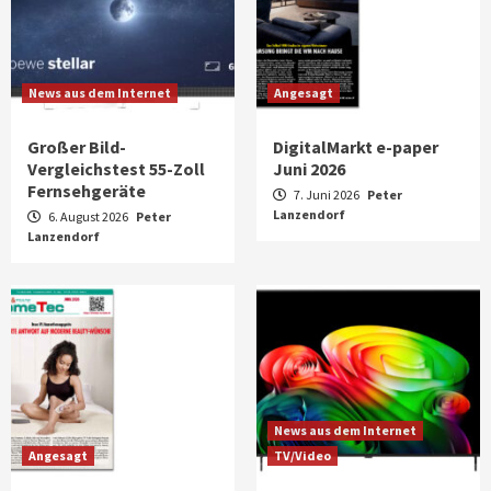
News aus dem Internet
Angesagt
Großer Bild-
DigitalMarkt e-paper
Vergleichstest 55-Zoll
Juni 2026
Fernsehgeräte
7. Juni 2026
Peter
Lanzendorf
6. August 2026
Peter
Lanzendorf
News aus dem Internet
Angesagt
TV/Video