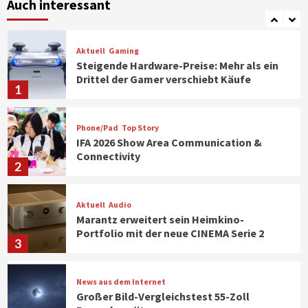
Klimageräte und Ventilatoren
Auch interessant
7
Aktuell
Gaming
Steigende Hardware-Preise: Mehr als ein
Drittel der Gamer verschiebt Käufe
1
Phone/Pad
Top Story
IFA 2026 Show Area Communication &
Connectivity
2
Aktuell
Audio
Marantz erweitert sein Heimkino-
Portfolio mit der neue CINEMA Serie 2
3
News aus dem Internet
Großer Bild-Vergleichstest 55-Zoll