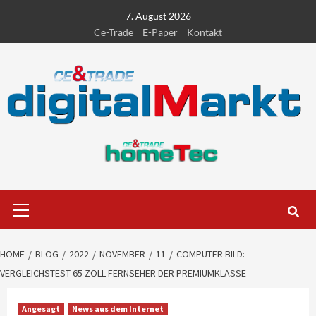
Skip
7. August 2026
to
Ce-Trade
E-Paper
Kontakt
content
Primary
Menu
HOME
BLOG
2022
NOVEMBER
11
COMPUTER BILD:
VERGLEICHSTEST 65 ZOLL FERNSEHER DER PREMIUMKLASSE
Angesagt
News aus dem Internet