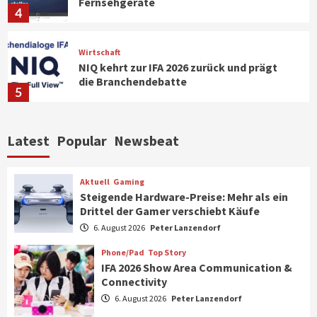
Fernsehgeräte
4
Wirtschaft
NIQ kehrt zur IFA 2026 zurück und prägt
die Branchendebatte
5
Aktuell
Personen
Wirtschaft
Latest
Popular
Newsbeat
CHERRY baut Vertriebsteam in
strategisch wichtigen Märkten aus
6
Aktuell
Gaming
Steigende Hardware-Preise: Mehr als ein
Drittel der Gamer verschiebt Käufe
Smart Living
Top Story
Verbraucher setzen immer mehr auf
6. August 2026
Peter Lanzendorf
Klimageräte und Ventilatoren
7
Phone/Pad
Top Story
IFA 2026 Show Area Communication &
Connectivity
Aktuell
Gaming
6. August 2026
Peter Lanzendorf
Steigende Hardware-Preise: Mehr als ein