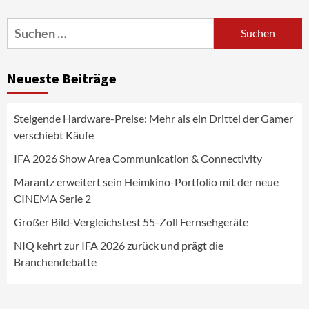
Portfolio mit der neue CINEMA Serie 2
3
Suchen
nach:
News aus dem Internet
Großer Bild-Vergleichstest 55-Zoll
Neueste Beiträge
Fernsehgeräte
4
Steigende Hardware-Preise: Mehr als ein Drittel der Gamer
Wirtschaft
verschiebt Käufe
NIQ kehrt zur IFA 2026 zurück und prägt
die Branchendebatte
IFA 2026 Show Area Communication & Connectivity
5
Marantz erweitert sein Heimkino-Portfolio mit der neue
CINEMA Serie 2
Aktuell
Personen
Wirtschaft
CHERRY baut Vertriebsteam in
Großer Bild-Vergleichstest 55-Zoll Fernsehgeräte
strategisch wichtigen Märkten aus
6
NIQ kehrt zur IFA 2026 zurück und prägt die
Branchendebatte
Smart Living
Top Story
Verbraucher setzen immer mehr auf