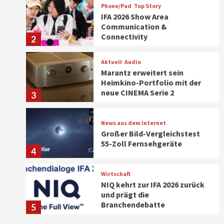
Phone/Pad
Top Story
IFA 2026 Show Area
Communication &
Connectivity
2
Aktuell
Audio
Marantz erweitert sein
Heimkino-Portfolio mit der
neue CINEMA Serie 2
3
News aus dem Internet
Großer Bild-Vergleichstest
55-Zoll Fernsehgeräte
4
Wirtschaft
NIQ kehrt zur IFA 2026 zurück
und prägt die
Branchendebatte
5