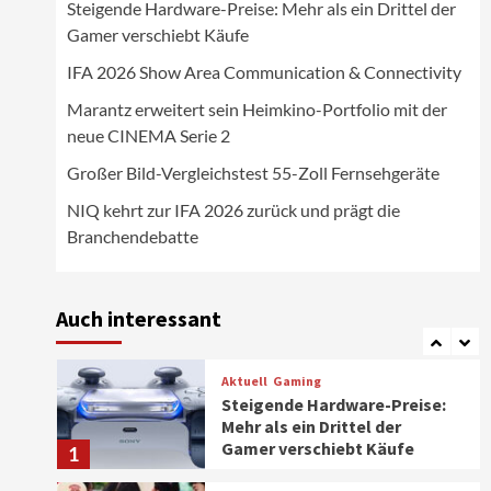
Steigende Hardware-Preise: Mehr als ein Drittel der
Wirtschaft
Gamer verschiebt Käufe
NIQ kehrt zur IFA 2026 zurück
und prägt die
IFA 2026 Show Area Communication & Connectivity
Branchendebatte
5
Marantz erweitert sein Heimkino-Portfolio mit der
neue CINEMA Serie 2
Aktuell
Personen
Wirtschaft
CHERRY baut Vertriebsteam
Großer Bild-Vergleichstest 55-Zoll Fernsehgeräte
in strategisch wichtigen
Märkten aus
6
NIQ kehrt zur IFA 2026 zurück und prägt die
Branchendebatte
Smart Living
Top Story
Verbraucher setzen immer
mehr auf Klimageräte und
Auch interessant
Ventilatoren
7
Aktuell
Gaming
Steigende Hardware-Preise:
Mehr als ein Drittel der
Gamer verschiebt Käufe
1