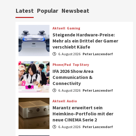
Aktuell
Personen
Wirtschaft
Latest
Popular
Newsbeat
CHERRY baut Vertriebsteam
in strategisch wichtigen
Märkten aus
6
Aktuell
Gaming
Steigende Hardware-Preise:
Smart Living
Top Story
Mehr als ein Drittel der Gamer
Verbraucher setzen immer
verschiebt Käufe
mehr auf Klimageräte und
6. August 2026
Peter Lanzendorf
Ventilatoren
7
Phone/Pad
Top Story
IFA 2026 Show Area
Aktuell
Gaming
Communication &
Steigende Hardware-Preise:
Connectivity
Mehr als ein Drittel der
Gamer verschiebt Käufe
6. August 2026
Peter Lanzendorf
1
Aktuell
Audio
Phone/Pad
Top Story
Marantz erweitert sein
IFA 2026 Show Area
Heimkino-Portfolio mit der
Communication &
neue CINEMA Serie 2
Connectivity
2
6. August 2026
Peter Lanzendorf