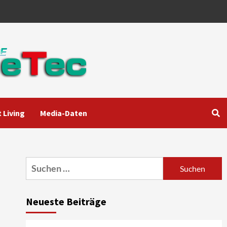
 Living
Media-Daten
Aktuell
Audio
Marantz erweitert sein
Heimkino-Portfolio mit der
neue CINEMA Serie 2
3
Suchen
nach:
News aus dem Internet
Großer Bild-Vergleichstest
Neueste Beiträge
55-Zoll Fernsehgeräte
4