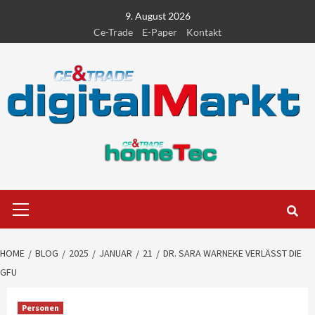
Skip
9. August 2026
to
Ce-Trade
E-Paper
Kontakt
content
Primary
Menu
HOME
BLOG
2025
JANUAR
21
DR. SARA WARNEKE VERLÄSST DIE
GFU
Personen