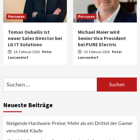
Personen
Personen
Tomas Oubailis ist
Michael Maier wird
neuer Sales Director bei
Senior Vice President
LG IT Solutions
bei PURE Electric
16. Februar 2026
Peter
10. Februar 2026
Peter
Lanzendorf
Aktuell
Audio
Lanzendorf
Marantz erweitert sein Heimkino-
Portfolio mit der neue CINEMA Serie 2
3
Suchen
nach:
News aus dem Internet
Großer Bild-Vergleichstest 55-Zoll
Neueste Beiträge
Fernsehgeräte
4
Steigende Hardware-Preise: Mehr als ein Drittel der Gamer
Wirtschaft
verschiebt Käufe
NIQ kehrt zur IFA 2026 zurück und prägt