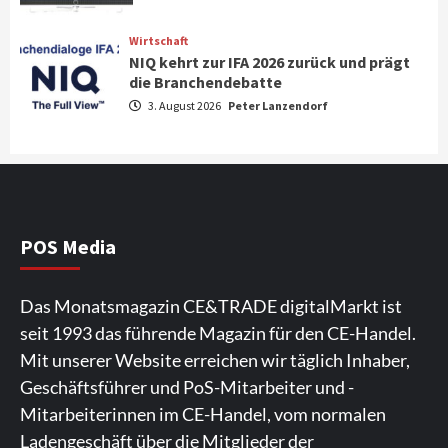
Portfolio mit der neue CINEMA Serie 2
3
Wirtschaft
NIQ kehrt zur IFA 2026 zurück und prägt
News aus dem Internet
die Branchendebatte
Großer Bild-Vergleichstest 55-Zoll
3. August 2026
Peter Lanzendorf
Fernsehgeräte
4
Wirtschaft
NIQ kehrt zur IFA 2026 zurück und prägt
die Branchendebatte
5
POS Media
Aktuell
Personen
Wirtschaft
Das Monatsmagazin CE&TRADE digitalMarkt ist
CHERRY baut Vertriebsteam in
seit 1993 das führende Magazin für den CE-Handel.
strategisch wichtigen Märkten aus
6
Mit unserer Website erreichen wir täglich Inhaber,
Geschäftsführer und PoS-Mitarbeiter und -
Smart Living
Top Story
Mitarbeiterinnen im CE-Handel, vom normalen
Verbraucher setzen immer mehr auf
Ladengeschäft über die Mitglieder der