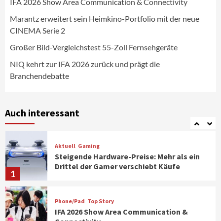
die Branchendebatte
IFA 2026 Show Area Communication & Connectivity
5
Marantz erweitert sein Heimkino-Portfolio mit der neue
CINEMA Serie 2
Aktuell
Personen
Wirtschaft
CHERRY baut Vertriebsteam in
Großer Bild-Vergleichstest 55-Zoll Fernsehgeräte
strategisch wichtigen Märkten aus
6
NIQ kehrt zur IFA 2026 zurück und prägt die
Branchendebatte
Smart Living
Top Story
Verbraucher setzen immer mehr auf
Klimageräte und Ventilatoren
Auch interessant
7
Aktuell
Gaming
Steigende Hardware-Preise: Mehr als ein
Drittel der Gamer verschiebt Käufe
1
Phone/Pad
Top Story
IFA 2026 Show Area Communication &