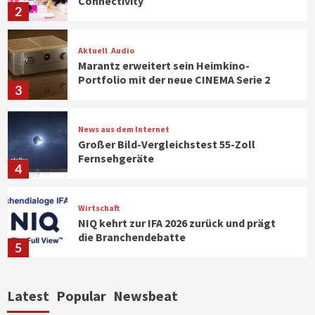
Connectivity
2
Aktuell
Audio
Marantz erweitert sein Heimkino-
Portfolio mit der neue CINEMA Serie 2
3
News aus dem Internet
Großer Bild-Vergleichstest 55-Zoll
Fernsehgeräte
4
Wirtschaft
NIQ kehrt zur IFA 2026 zurück und prägt
die Branchendebatte
5
Aktuell
Personen
Wirtschaft
Latest
Popular
Newsbeat
CHERRY baut Vertriebsteam in