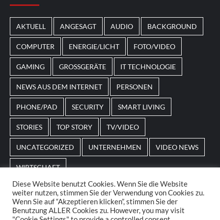
Spielautomaten mit passenden Designs. Im Bereich
von
Magneticslots
können solche saisonalen Slots
AKTUELL
ANGESAGT
AUDIO
BACKGROUND
beispielsweise an Feiertage oder besondere Events
angepasst sein.
COMPUTER
ENERGIE/LICHT
FOTO/VIDEO
GAMING
GROSSGERÄTE
IT TECHNOLOGIE
NEWS AUS DEM INTERNET
PERSONEN
PHONE/PAD
SECURITY
SMART LIVING
STORIES
TOP STORY
TV/VIDEO
UNCATEGORIZED
UNTERNEHMEN
VIDEO NEWS
WIRTSCHAFT
Diese Website benutzt Cookies. Wenn Sie die Website
weiter nutzen, stimmen Sie der Verwendung von Cookies zu.
Home
Impressum
AGBs
Datenschutz
Wenn Sie auf “Akzeptieren klicken”, stimmen Sie der
Benutzung ALLER Cookies zu. However, you may visit
"Cookie Settings" to provide a controlled consent.