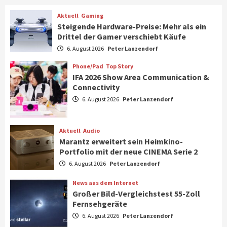
strategisch wichtigen Märkten aus
6
Aktuell
Gaming
Steigende Hardware-Preise: Mehr als ein
Drittel der Gamer verschiebt Käufe
Smart Living
Top Story
Verbraucher setzen immer mehr auf
6. August 2026
Peter Lanzendorf
Klimageräte und Ventilatoren
7
Phone/Pad
Top Story
IFA 2026 Show Area Communication &
Connectivity
Aktuell
Gaming
6. August 2026
Peter Lanzendorf
Steigende Hardware-Preise: Mehr als ein
Drittel der Gamer verschiebt Käufe
1
Aktuell
Audio
Marantz erweitert sein Heimkino-
Phone/Pad
Top Story
Portfolio mit der neue CINEMA Serie 2
IFA 2026 Show Area Communication &
6. August 2026
Peter Lanzendorf
Connectivity
2
News aus dem Internet
Großer Bild-Vergleichstest 55-Zoll
Fernsehgeräte
Aktuell
Audio
6. August 2026
Peter Lanzendorf
Marantz erweitert sein Heimkino-