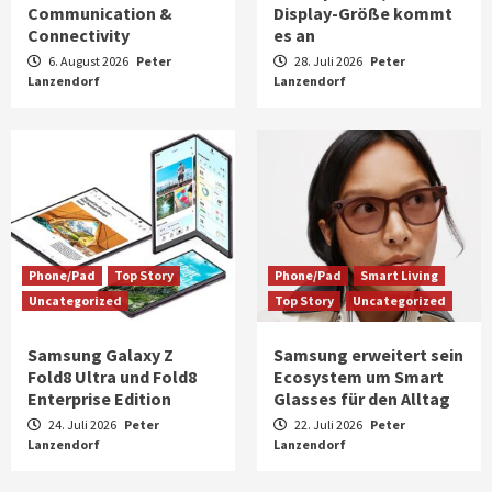
Communication &
Display-Größe kommt
Connectivity
es an
6. August 2026
Peter
28. Juli 2026
Peter
Lanzendorf
Lanzendorf
Phone/Pad
Top Story
Phone/Pad
Smart Living
Uncategorized
Top Story
Uncategorized
Samsung Galaxy Z
Samsung erweitert sein
Fold8 Ultra und Fold8
Ecosystem um Smart
Enterprise Edition
Glasses für den Alltag
24. Juli 2026
Peter
22. Juli 2026
Peter
Lanzendorf
Lanzendorf