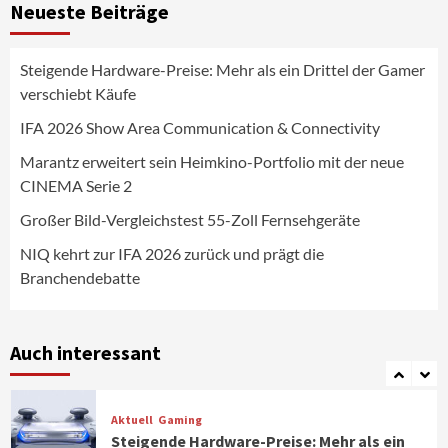
Neueste Beiträge
Fernsehgeräte
4
Steigende Hardware-Preise: Mehr als ein Drittel der Gamer
Wirtschaft
verschiebt Käufe
NIQ kehrt zur IFA 2026 zurück und prägt
die Branchendebatte
IFA 2026 Show Area Communication & Connectivity
5
Marantz erweitert sein Heimkino-Portfolio mit der neue
CINEMA Serie 2
Aktuell
Personen
Wirtschaft
CHERRY baut Vertriebsteam in
Großer Bild-Vergleichstest 55-Zoll Fernsehgeräte
strategisch wichtigen Märkten aus
6
NIQ kehrt zur IFA 2026 zurück und prägt die
Branchendebatte
Smart Living
Top Story
Verbraucher setzen immer mehr auf
Klimageräte und Ventilatoren
Auch interessant
7
Aktuell
Gaming
Steigende Hardware-Preise: Mehr als ein