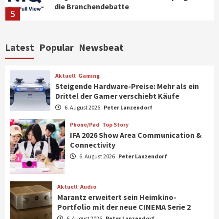
die Branchendebatte
5
Aktuell
Personen
Wirtschaft
Latest
Popular
Newsbeat
CHERRY baut Vertriebsteam in
strategisch wichtigen Märkten aus
6
Aktuell
Gaming
Steigende Hardware-Preise: Mehr als ein
Drittel der Gamer verschiebt Käufe
Smart Living
Top Story
Verbraucher setzen immer mehr auf
6. August 2026
Peter Lanzendorf
Klimageräte und Ventilatoren
7
Phone/Pad
Top Story
IFA 2026 Show Area Communication &
Connectivity
Aktuell
Gaming
6. August 2026
Peter Lanzendorf
Steigende Hardware-Preise: Mehr als ein
Drittel der Gamer verschiebt Käufe
1
Aktuell
Audio
Marantz erweitert sein Heimkino-
Phone/Pad
Top Story
Portfolio mit der neue CINEMA Serie 2
IFA 2026 Show Area Communication &
6. August 2026
Peter Lanzendorf