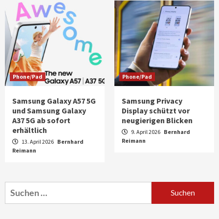
Phone/Pad
Phone/Pad
Samsung Galaxy A57 5G
Samsung Privacy
und Samsung Galaxy
Display schützt vor
A37 5G ab sofort
neugierigen Blicken
erhältlich
9. April 2026
Bernhard
Reimann
13. April 2026
Bernhard
Reimann
Aktuell
Audio
Marantz erweitert sein Heimkino-
Portfolio mit der neue CINEMA Serie 2
3
Suchen
nach:
News aus dem Internet
Großer Bild-Vergleichstest 55-Zoll