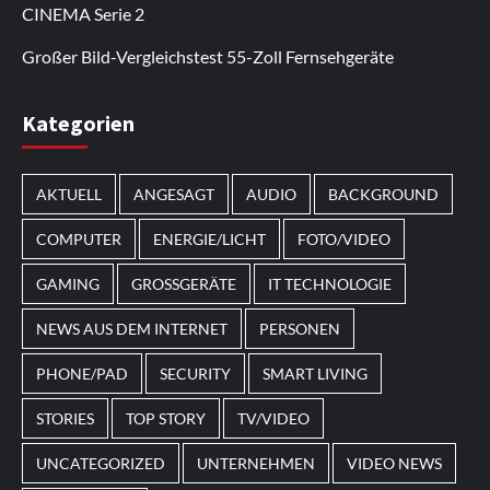
Bonusaktionen.
regelmäßige Updates werden neue Inhalte
Nutzer kehren zurück, um sich die
CINEMA Serie 2
hinzugefügt.
Neuerscheinungen anzusehen.
Großer Bild-Vergleichstest 55-Zoll Fernsehgeräte
Im Laufe des Jahres erscheinen thematische
Kategorien
Spielautomaten mit passenden Designs. Im Bereich
von
Magneticslots
können solche saisonalen Slots
AKTUELL
ANGESAGT
AUDIO
BACKGROUND
beispielsweise an Feiertage oder besondere Events
angepasst sein.
COMPUTER
ENERGIE/LICHT
FOTO/VIDEO
GAMING
GROSSGERÄTE
IT TECHNOLOGIE
NEWS AUS DEM INTERNET
PERSONEN
PHONE/PAD
SECURITY
SMART LIVING
STORIES
TOP STORY
TV/VIDEO
UNCATEGORIZED
UNTERNEHMEN
VIDEO NEWS