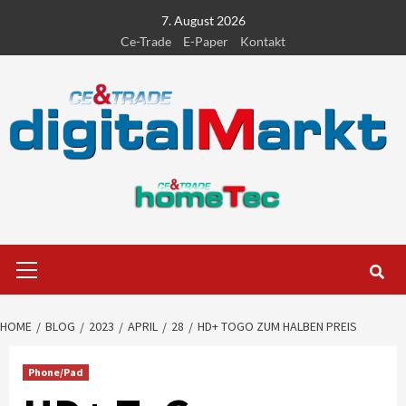
Skip
7. August 2026
to
Ce-Trade
E-Paper
Kontakt
content
Primary
Menu
HOME
BLOG
2023
APRIL
28
HD+ TOGO ZUM HALBEN PREIS
Phone/Pad