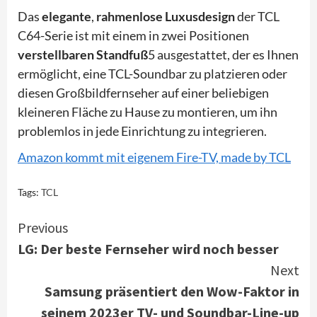
Das
elegante
,
rahmenlose Luxusdesign
der TCL
C64-Serie ist mit einem in zwei Positionen
verstellbaren Standfuß
5 ausgestattet, der es Ihnen
ermöglicht, eine TCL-Soundbar zu platzieren oder
diesen Großbildfernseher auf einer beliebigen
kleineren Fläche zu Hause zu montieren, um ihn
problemlos in jede Einrichtung zu integrieren.
Amazon kommt mit eigenem Fire-TV, made by TCL
Tags:
TCL
Continue
Previous
LG: Der beste Fernseher wird noch besser
Reading
Next
Samsung präsentiert den Wow-Faktor in
seinem 2023er TV- und Soundbar-Line-up