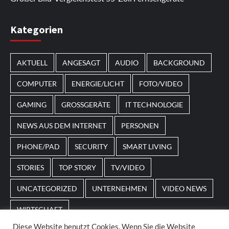
Im Laufe des Jahres erscheinen thematische
Kategorien
Spielautomaten mit passenden Designs. Im Bereich
von
Magneticslots
können solche saisonalen Slots
AKTUELL
ANGESAGT
AUDIO
BACKGROUND
beispielsweise an Feiertage oder besondere Events
angepasst sein.
COMPUTER
ENERGIE/LICHT
FOTO/VIDEO
GAMING
GROSSGERÄTE
IT TECHNOLOGIE
NEWS AUS DEM INTERNET
PERSONEN
PHONE/PAD
SECURITY
SMART LIVING
STORIES
TOP STORY
TV/VIDEO
UNCATEGORIZED
UNTERNEHMEN
VIDEO NEWS
WIRTSCHAFT
Diese Website benutzt Cookies. Wenn Sie die Website