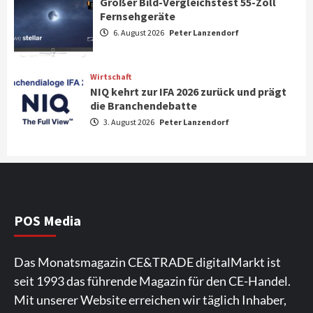
Großer Bild-Vergleichstest 55-Zoll
Fernsehgeräte
Aktuell
Audio
6. August 2026
Peter Lanzendorf
Marantz erweitert sein Heimkino-
Portfolio mit der neue CINEMA Serie 2
3
Wirtschaft
NIQ kehrt zur IFA 2026 zurück und prägt
News aus dem Internet
die Branchendebatte
Großer Bild-Vergleichstest 55-Zoll
3. August 2026
Peter Lanzendorf
Fernsehgeräte
4
Wirtschaft
NIQ kehrt zur IFA 2026 zurück und prägt
die Branchendebatte
5
POS Media
Aktuell
Personen
Wirtschaft
Das Monatsmagazin CE&TRADE digitalMarkt ist
CHERRY baut Vertriebsteam in
seit 1993 das führende Magazin für den CE-Handel.
strategisch wichtigen Märkten aus
6
Mit unserer Website erreichen wir täglich Inhaber,