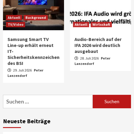
Aktuell
Background
TV/Video
Aktuell
Wirtschaft
Samsung Smart TV
Audio-Bereich auf der
Line-up erhält erneut
IFA 2026 wird deutlich
IT-
ausgebaut
Sicherheitskennzeichen
28. Juli 2026
Peter
des BSI
Lanzendorf
29. Juli 2026
Peter
Lanzendorf
Aktuell
Audio
Marantz erweitert sein Heimkino-
Portfolio mit der neue CINEMA Serie 2
3
Suchen
nach:
News aus dem Internet
Großer Bild-Vergleichstest 55-Zoll
Neueste Beiträge
Fernsehgeräte
4