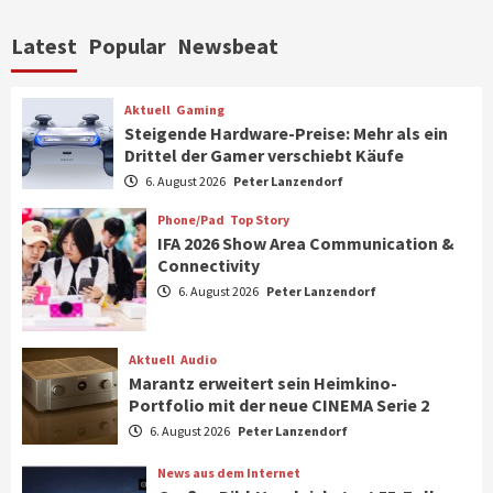
Aktuell
Personen
Wirtschaft
Latest
Popular
Newsbeat
CHERRY baut Vertriebsteam in
strategisch wichtigen Märkten aus
6
Aktuell
Gaming
Steigende Hardware-Preise: Mehr als ein
Drittel der Gamer verschiebt Käufe
Smart Living
Top Story
Verbraucher setzen immer mehr auf
6. August 2026
Peter Lanzendorf
Klimageräte und Ventilatoren
7
Phone/Pad
Top Story
IFA 2026 Show Area Communication &
Connectivity
Aktuell
Gaming
6. August 2026
Peter Lanzendorf
Steigende Hardware-Preise: Mehr als ein
Drittel der Gamer verschiebt Käufe
1
Aktuell
Audio
Marantz erweitert sein Heimkino-
Phone/Pad
Top Story
Portfolio mit der neue CINEMA Serie 2
IFA 2026 Show Area Communication &
6. August 2026
Peter Lanzendorf
Connectivity
2
News aus dem Internet