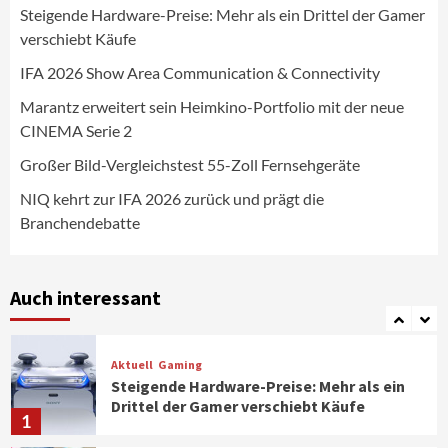
Steigende Hardware-Preise: Mehr als ein Drittel der Gamer
Wirtschaft
verschiebt Käufe
NIQ kehrt zur IFA 2026 zurück und prägt
die Branchendebatte
IFA 2026 Show Area Communication & Connectivity
5
Marantz erweitert sein Heimkino-Portfolio mit der neue
CINEMA Serie 2
Aktuell
Personen
Wirtschaft
CHERRY baut Vertriebsteam in
Großer Bild-Vergleichstest 55-Zoll Fernsehgeräte
strategisch wichtigen Märkten aus
6
NIQ kehrt zur IFA 2026 zurück und prägt die
Branchendebatte
Smart Living
Top Story
Verbraucher setzen immer mehr auf
Klimageräte und Ventilatoren
Auch interessant
7
Aktuell
Gaming
Steigende Hardware-Preise: Mehr als ein
Drittel der Gamer verschiebt Käufe
1