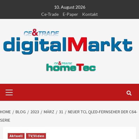
Skip
10. August 2026
to
Ce-Trade
E-Paper
Kontakt
content
Primary
Menu
HOME
BLOG
2023
MÄRZ
31
NEUER TCL QLED-FERNSEHER DER C64-
SERIE
Aktuell
TV/Video