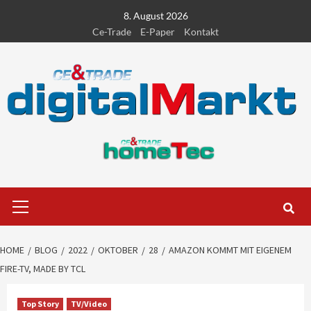
Skip
8. August 2026
to
Ce-Trade
E-Paper
Kontakt
content
Primary
Menu
HOME
BLOG
2022
OKTOBER
28
AMAZON KOMMT MIT EIGENEM
FIRE-TV, MADE BY TCL
Top Story
TV/Video