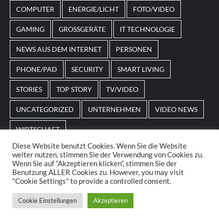
angepasst sein.
COMPUTER
ENERGIE/LICHT
FOTO/VIDEO
GAMING
GROSSGERÄTE
IT TECHNOLOGIE
NEWS AUS DEM INTERNET
PERSONEN
PHONE/PAD
SECURITY
SMART LIVING
STORIES
TOP STORY
TV/VIDEO
UNCATEGORIZED
UNTERNEHMEN
VIDEO NEWS
WIRTSCHAFT
Diese Website benutzt Cookies. Wenn Sie die Website
weiter nutzen, stimmen Sie der Verwendung von Cookies zu.
Home
Impressum
AGBs
Datenschutz
Wenn Sie auf “Akzeptieren klicken”, stimmen Sie der
Benutzung ALLER Cookies zu. However, you may visit
"Cookie Settings" to provide a controlled consent.
© 2025. POS Media GmbH. All rights reserved.
|
Cookie Einstellungen
Akzeptieren
CoverNews
by AF themes.