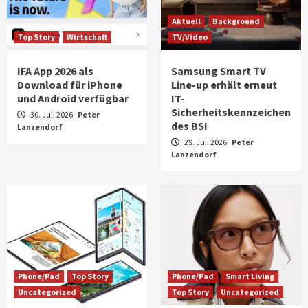
Aktuell
Background
Top Story
Wirtschaft
TV/Video
IFA App 2026 als
Samsung Smart TV
Download für iPhone
Line-up erhält erneut
und Android verfügbar
IT-
Sicherheitskennzeichen
30. Juli 2026
Peter
des BSI
Lanzendorf
29. Juli 2026
Peter
Lanzendorf
Phone/Pad
Top Story
Phone/Pad
Smart Living
Uncategorized
Top Story
Uncategorized