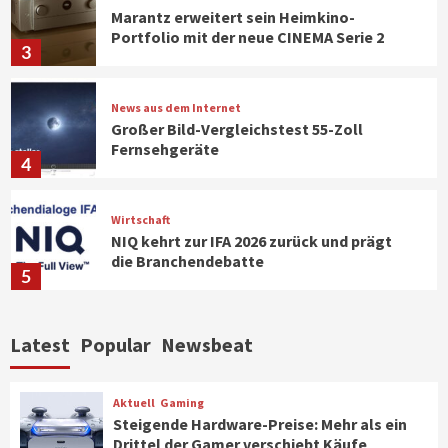
Marantz erweitert sein Heimkino-
Portfolio mit der neue CINEMA Serie 2
3
News aus dem Internet
Großer Bild-Vergleichstest 55-Zoll
Fernsehgeräte
4
Wirtschaft
NIQ kehrt zur IFA 2026 zurück und prägt
die Branchendebatte
5
Aktuell
Personen
Wirtschaft
Latest
Popular
Newsbeat
CHERRY baut Vertriebsteam in
strategisch wichtigen Märkten aus
6
Aktuell
Gaming
Steigende Hardware-Preise: Mehr als ein
Drittel der Gamer verschiebt Käufe
Smart Living
Top Story