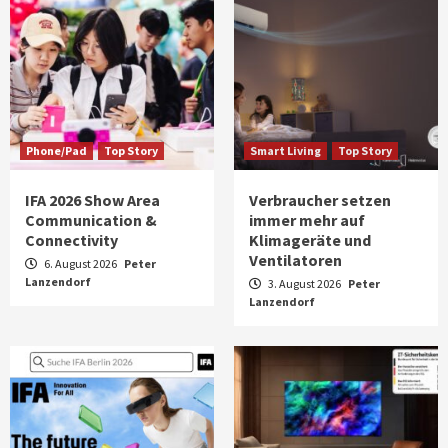
Phone/Pad
Top Story
Smart Living
Top Story
IFA 2026 Show Area
Verbraucher setzen
Communication &
immer mehr auf
Connectivity
Klimageräte und
Ventilatoren
6. August 2026
Peter
Lanzendorf
3. August 2026
Peter
Lanzendorf