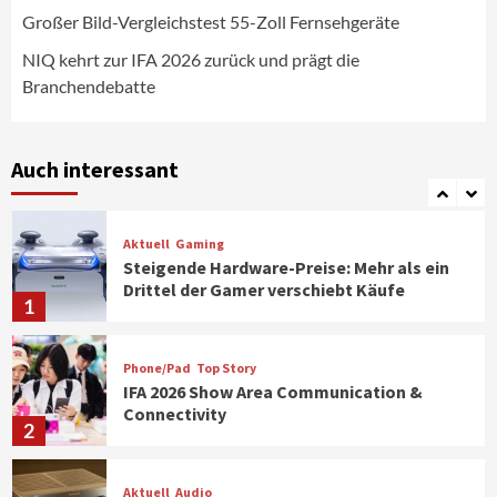
CHERRY baut Vertriebsteam in
Großer Bild-Vergleichstest 55-Zoll Fernsehgeräte
strategisch wichtigen Märkten aus
6
NIQ kehrt zur IFA 2026 zurück und prägt die
Branchendebatte
Smart Living
Top Story
Verbraucher setzen immer mehr auf
Klimageräte und Ventilatoren
Auch interessant
7
Aktuell
Gaming
Steigende Hardware-Preise: Mehr als ein
Drittel der Gamer verschiebt Käufe
1
Phone/Pad
Top Story
IFA 2026 Show Area Communication &
Connectivity
2
Aktuell
Audio