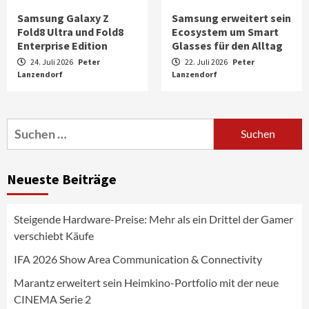
Samsung Galaxy Z
Samsung erweitert sein
Fold8 Ultra und Fold8
Ecosystem um Smart
Enterprise Edition
Glasses für den Alltag
24. Juli 2026
Peter
22. Juli 2026
Peter
Lanzendorf
Aktuell
Audio
Lanzendorf
Marantz erweitert sein Heimkino-
Portfolio mit der neue CINEMA Serie 2
3
Suchen
nach:
News aus dem Internet
Großer Bild-Vergleichstest 55-Zoll
Neueste Beiträge
Fernsehgeräte
4
Steigende Hardware-Preise: Mehr als ein Drittel der Gamer
Wirtschaft
verschiebt Käufe
NIQ kehrt zur IFA 2026 zurück und prägt
die Branchendebatte
IFA 2026 Show Area Communication & Connectivity
5
Marantz erweitert sein Heimkino-Portfolio mit der neue
CINEMA Serie 2
Aktuell
Personen
Wirtschaft