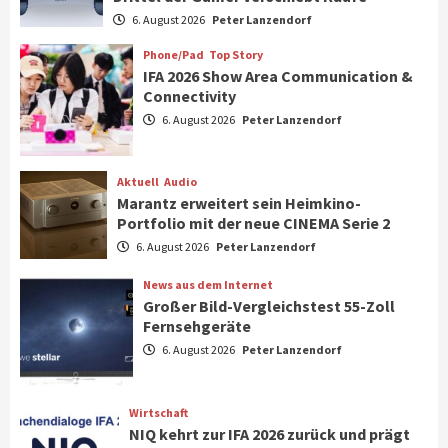
Verbraucher setzen immer mehr auf
6. August 2026
Peter Lanzendorf
Klimageräte und Ventilatoren
7
Phone/Pad
Top Story
IFA 2026 Show Area Communication &
Connectivity
Aktuell
Gaming
6. August 2026
Peter Lanzendorf
Steigende Hardware-Preise: Mehr als ein
Drittel der Gamer verschiebt Käufe
1
Aktuell
Audio
Marantz erweitert sein Heimkino-
Phone/Pad
Top Story
Portfolio mit der neue CINEMA Serie 2
IFA 2026 Show Area Communication &
6. August 2026
Peter Lanzendorf
Connectivity
2
News aus dem Internet
Großer Bild-Vergleichstest 55-Zoll
Fernsehgeräte
Aktuell
Audio
6. August 2026
Peter Lanzendorf
Marantz erweitert sein Heimkino-
Portfolio mit der neue CINEMA Serie 2
3
Wirtschaft
NIQ kehrt zur IFA 2026 zurück und prägt
News aus dem Internet