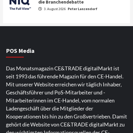
die Branchendebatte
Großer Bild-Vergleichstest 55-Zoll
3. August 2026
Peter Lanzendorf
Fernsehgeräte
4
Wirtschaft
NIQ kehrt zur IFA 2026 zurück und prägt
die Branchendebatte
5
POS Media
Aktuell
Personen
Wirtschaft
Das Monatsmagazin CE&TRADE digitalMarkt ist
CHERRY baut Vertriebsteam in
seit 1993 das führende Magazin für den CE-Handel.
strategisch wichtigen Märkten aus
6
Mit unserer Website erreichen wir täglich Inhaber,
Geschäftsführer und PoS-Mitarbeiter und -
Smart Living
Top Story
Mitarbeiterinnen im CE-Handel, vom normalen
Verbraucher setzen immer mehr auf
Ladengeschäft über die Mitglieder der
Klimageräte und Ventilatoren
7
Kooperationen bis hin zu den Großvertrieben. Damit
gehört die Website von CE&TRADE digitalMarkt zu
den wichtigsten Informationsquellen des CE-