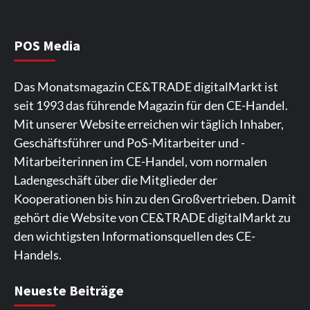
Wirtschaft
NIQ kehrt zur IFA 2026 zurück und prägt
die Branchendebatte
5
POS Media
Aktuell
Personen
Wirtschaft
Das Monatsmagazin CE&TRADE digitalMarkt ist
CHERRY baut Vertriebsteam in
seit 1993 das führende Magazin für den CE-Handel.
strategisch wichtigen Märkten aus
6
Mit unserer Website erreichen wir täglich Inhaber,
Geschäftsführer und PoS-Mitarbeiter und -
Smart Living
Top Story
Mitarbeiterinnen im CE-Handel, vom normalen
Verbraucher setzen immer mehr auf
Ladengeschäft über die Mitglieder der
Klimageräte und Ventilatoren
7
Kooperationen bis hin zu den Großvertrieben. Damit
gehört die Website von CE&TRADE digitalMarkt zu
den wichtigsten Informationsquellen des CE-
Handels.
Spieler aus Lettland können es ausprobieren. Die
Viele Spieler bevorzugen die Nutzung der App für ein
Fans von Online-Slots besuchen die Seite
Die Gaming-Plattform bietet eine große Auswahl an
Ein weiterer Ort, an dem man Spielautomaten
Neueste Beiträge
Plattform bietet Casinospiele und verschiedene
komfortables Spielerlebnis. Die App ermöglicht
regelmäßig. Die Plattform bietet farbenfrohe
Spielautomaten. Die Benutzeroberfläche ist auf eine
entdecken kann, ist. Die Seite legt den Schwerpunkt