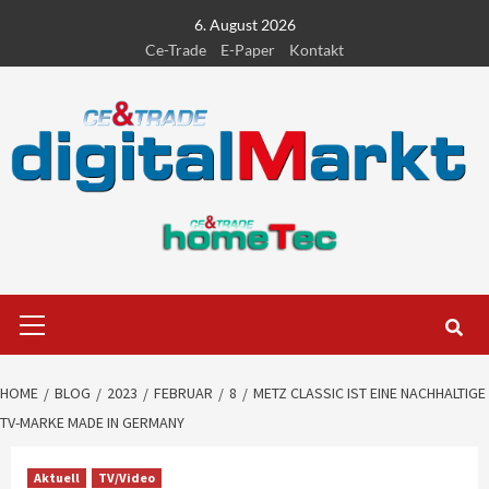
Skip
6. August 2026
to
Ce-Trade
E-Paper
Kontakt
content
Primary
Menu
HOME
BLOG
2023
FEBRUAR
8
METZ CLASSIC IST EINE NACHHALTIGE
TV-MARKE MADE IN GERMANY
Aktuell
TV/Video