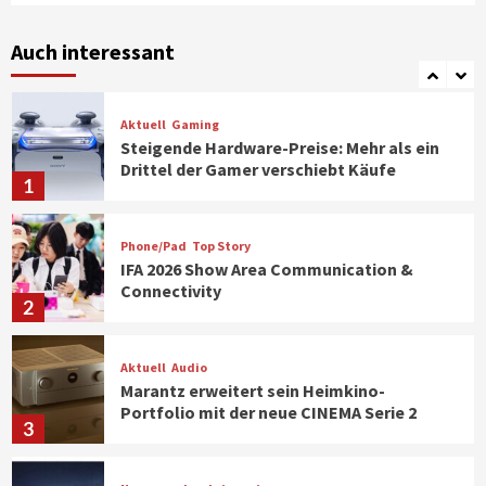
Smart Living
Top Story
Verbraucher setzen immer mehr auf
Klimageräte und Ventilatoren
Auch interessant
7
Aktuell
Gaming
Steigende Hardware-Preise: Mehr als ein
Drittel der Gamer verschiebt Käufe
1
Phone/Pad
Top Story
IFA 2026 Show Area Communication &
Connectivity
2
Aktuell
Audio
Marantz erweitert sein Heimkino-
Portfolio mit der neue CINEMA Serie 2
3