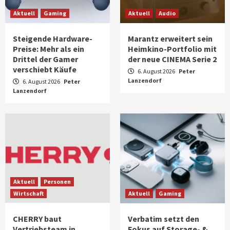
Aktuell
Gaming
Aktuell
Audio
Steigende Hardware-
Marantz erweitert sein
Preise: Mehr als ein
Heimkino-Portfolio mit
Drittel der Gamer
der neue CINEMA Serie 2
verschiebt Käufe
6. August 2026
Peter
Lanzendorf
6. August 2026
Peter
Lanzendorf
Aktuell
Personen
Wirtschaft
Aktuell
Gaming
CHERRY baut
Verbatim setzt den
Vertriebsteam in
Fokus auf Storage- &