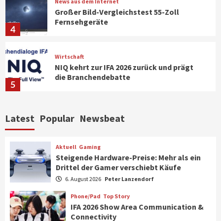
News aus dem Internet
Großer Bild-Vergleichstest 55-Zoll
Fernsehgeräte
4
Wirtschaft
NIQ kehrt zur IFA 2026 zurück und prägt
die Branchendebatte
5
Aktuell
Personen
Wirtschaft
Latest
Popular
Newsbeat
CHERRY baut Vertriebsteam in
strategisch wichtigen Märkten aus
6
Aktuell
Gaming
Steigende Hardware-Preise: Mehr als ein
Drittel der Gamer verschiebt Käufe
Smart Living
Top Story
Verbraucher setzen immer mehr auf
6. August 2026
Peter Lanzendorf
Klimageräte und Ventilatoren
7
Phone/Pad
Top Story
IFA 2026 Show Area Communication &
Connectivity