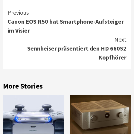
Continue
Previous
Canon EOS R50 hat Smartphone-Aufsteiger
Reading
im Visier
Next
Sennheiser präsentiert den HD 660S2
Kopfhörer
More Stories