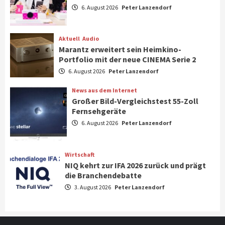
Aktuell
Gaming
6. August 2026
Peter Lanzendorf
Steigende Hardware-Preise: Mehr als ein
Drittel der Gamer verschiebt Käufe
1
Aktuell
Audio
Marantz erweitert sein Heimkino-
Phone/Pad
Top Story
Portfolio mit der neue CINEMA Serie 2
IFA 2026 Show Area Communication &
6. August 2026
Peter Lanzendorf
Connectivity
2
News aus dem Internet
Großer Bild-Vergleichstest 55-Zoll
Fernsehgeräte
Aktuell
Audio
6. August 2026
Peter Lanzendorf
Marantz erweitert sein Heimkino-
Portfolio mit der neue CINEMA Serie 2
3
Wirtschaft
NIQ kehrt zur IFA 2026 zurück und prägt
News aus dem Internet
die Branchendebatte
Großer Bild-Vergleichstest 55-Zoll
3. August 2026
Peter Lanzendorf
Fernsehgeräte
4