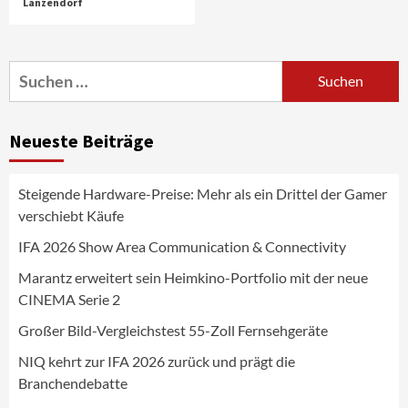
Lanzendorf
Aktuell
Audio
Marantz erweitert sein Heimkino-
Portfolio mit der neue CINEMA Serie 2
3
Suchen
nach:
News aus dem Internet
Großer Bild-Vergleichstest 55-Zoll
Neueste Beiträge
Fernsehgeräte
4
Steigende Hardware-Preise: Mehr als ein Drittel der Gamer
Wirtschaft
verschiebt Käufe
NIQ kehrt zur IFA 2026 zurück und prägt
die Branchendebatte
IFA 2026 Show Area Communication & Connectivity
5
Marantz erweitert sein Heimkino-Portfolio mit der neue
CINEMA Serie 2
Aktuell
Personen
Wirtschaft
CHERRY baut Vertriebsteam in
Großer Bild-Vergleichstest 55-Zoll Fernsehgeräte
strategisch wichtigen Märkten aus
6
NIQ kehrt zur IFA 2026 zurück und prägt die
Branchendebatte