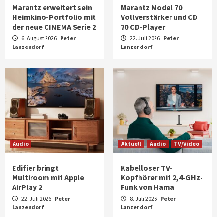
Marantz erweitert sein
Marantz Model 70
Heimkino-Portfolio mit
Vollverstärker und CD
der neue CINEMA Serie 2
70 CD-Player
6. August 2026
Peter
22. Juli 2026
Peter
Lanzendorf
Lanzendorf
Audio
Aktuell
Audio
TV/Video
Edifier bringt
Kabelloser TV-
Multiroom mit Apple
Kopfhörer mit 2,4-GHz-
AirPlay 2
Funk von Hama
22. Juli 2026
Peter
8. Juli 2026
Peter
Lanzendorf
Lanzendorf