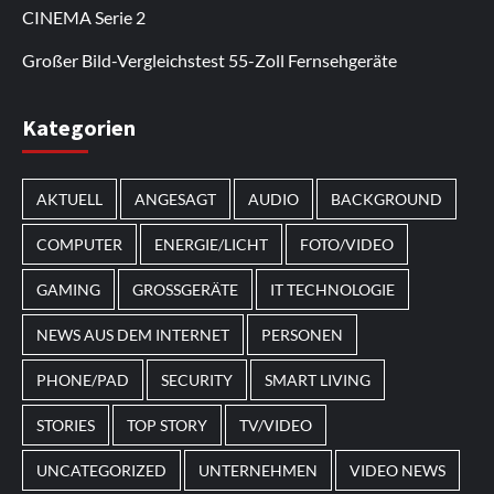
Bonusaktionen.
regelmäßige Updates werden neue Inhalte
Nutzer kehren zurück, um sich die
CINEMA Serie 2
hinzugefügt.
Neuerscheinungen anzusehen.
Großer Bild-Vergleichstest 55-Zoll Fernsehgeräte
Im Laufe des Jahres erscheinen thematische
Kategorien
Spielautomaten mit passenden Designs. Im Bereich
von
Magneticslots
können solche saisonalen Slots
AKTUELL
ANGESAGT
AUDIO
BACKGROUND
beispielsweise an Feiertage oder besondere Events
angepasst sein.
COMPUTER
ENERGIE/LICHT
FOTO/VIDEO
GAMING
GROSSGERÄTE
IT TECHNOLOGIE
NEWS AUS DEM INTERNET
PERSONEN
PHONE/PAD
SECURITY
SMART LIVING
STORIES
TOP STORY
TV/VIDEO
UNCATEGORIZED
UNTERNEHMEN
VIDEO NEWS