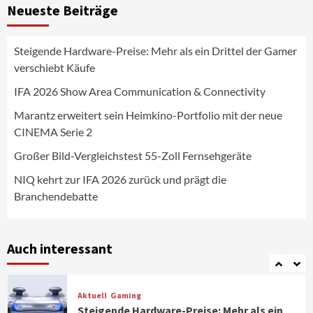
Neueste Beiträge
Fernsehgeräte
4
Steigende Hardware-Preise: Mehr als ein Drittel der Gamer
Wirtschaft
verschiebt Käufe
NIQ kehrt zur IFA 2026 zurück und prägt
die Branchendebatte
IFA 2026 Show Area Communication & Connectivity
5
Marantz erweitert sein Heimkino-Portfolio mit der neue
CINEMA Serie 2
Aktuell
Personen
Wirtschaft
CHERRY baut Vertriebsteam in
Großer Bild-Vergleichstest 55-Zoll Fernsehgeräte
strategisch wichtigen Märkten aus
6
NIQ kehrt zur IFA 2026 zurück und prägt die
Branchendebatte
Smart Living
Top Story
Verbraucher setzen immer mehr auf
Klimageräte und Ventilatoren
Auch interessant
7
Aktuell
Gaming
Steigende Hardware-Preise: Mehr als ein