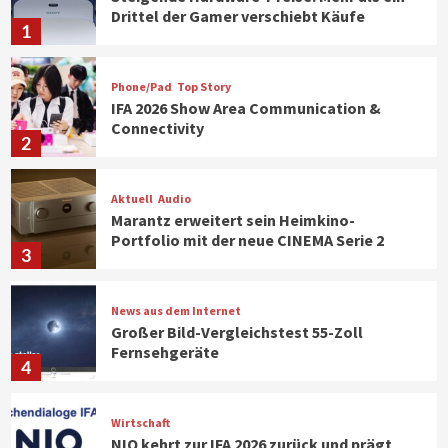
Drittel der Gamer verschiebt Käufe
1
Phone/Pad
Top Story
IFA 2026 Show Area Communication &
Connectivity
2
Aktuell
Audio
Marantz erweitert sein Heimkino-
Portfolio mit der neue CINEMA Serie 2
3
News aus dem Internet
Großer Bild-Vergleichstest 55-Zoll
Fernsehgeräte
4
Wirtschaft
NIQ kehrt zur IFA 2026 zurück und prägt