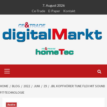
Skip
7. August 2026
to
Ce-Trade
E-Paper
Kontakt
content
Primary
Menu
HOME
BLOG
2022
JUNI
29
JBL KOPFHÖRER TUNE FLEX MIT SOUND
FIT-TECHNOLOGIE
Audio