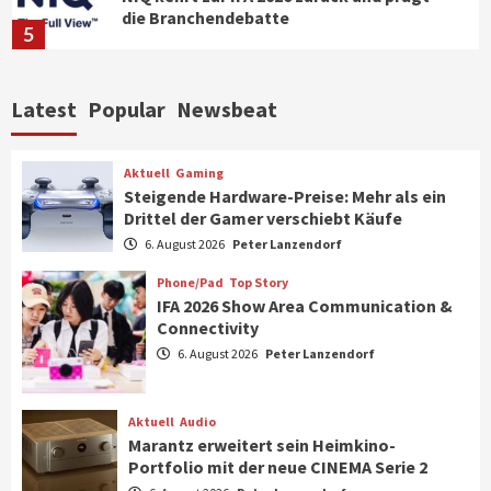
die Branchendebatte
5
Aktuell
Personen
Wirtschaft
Latest
Popular
Newsbeat
CHERRY baut Vertriebsteam in
strategisch wichtigen Märkten aus
6
Aktuell
Gaming
Steigende Hardware-Preise: Mehr als ein
Drittel der Gamer verschiebt Käufe
Smart Living
Top Story
Verbraucher setzen immer mehr auf
6. August 2026
Peter Lanzendorf
Klimageräte und Ventilatoren
7
Phone/Pad
Top Story
IFA 2026 Show Area Communication &
Connectivity
Aktuell
Gaming
6. August 2026
Peter Lanzendorf
Steigende Hardware-Preise: Mehr als ein
Drittel der Gamer verschiebt Käufe
1
Aktuell
Audio
Marantz erweitert sein Heimkino-
Phone/Pad
Top Story
Portfolio mit der neue CINEMA Serie 2
IFA 2026 Show Area Communication &