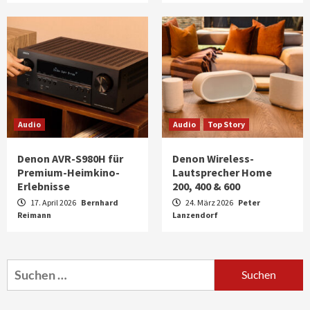
Audio
Audio
Top Story
Denon AVR-S980H für
Denon Wireless-
Premium-Heimkino-
Lautsprecher Home
Erlebnisse
200, 400 & 600
17. April 2026
Bernhard
24. März 2026
Peter
Reimann
Aktuell
Audio
Lanzendorf
Marantz erweitert sein Heimkino-
Portfolio mit der neue CINEMA Serie 2
3
Suchen
nach:
News aus dem Internet
Großer Bild-Vergleichstest 55-Zoll