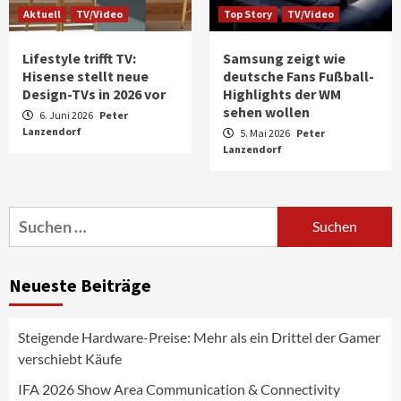
Aktuell
TV/Video
Top Story
TV/Video
Lifestyle trifft TV:
Samsung zeigt wie
Hisense stellt neue
deutsche Fans Fußball-
Design-TVs in 2026 vor
Highlights der WM
sehen wollen
6. Juni 2026
Peter
Lanzendorf
5. Mai 2026
Peter
Aktuell
Audio
Lanzendorf
Marantz erweitert sein Heimkino-
Portfolio mit der neue CINEMA Serie 2
3
Suchen
nach:
News aus dem Internet
Großer Bild-Vergleichstest 55-Zoll
Neueste Beiträge
Fernsehgeräte
4
Steigende Hardware-Preise: Mehr als ein Drittel der Gamer
Wirtschaft
verschiebt Käufe
NIQ kehrt zur IFA 2026 zurück und prägt
die Branchendebatte
IFA 2026 Show Area Communication & Connectivity
5