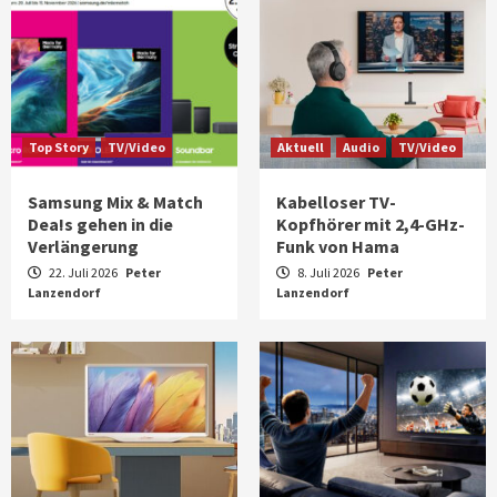
Top Story
TV/Video
Aktuell
Audio
TV/Video
Samsung Mix & Match
Kabelloser TV-
Dea!s gehen in die
Kopfhörer mit 2,4-GHz-
Verlängerung
Funk von Hama
22. Juli 2026
Peter
8. Juli 2026
Peter
Lanzendorf
Lanzendorf