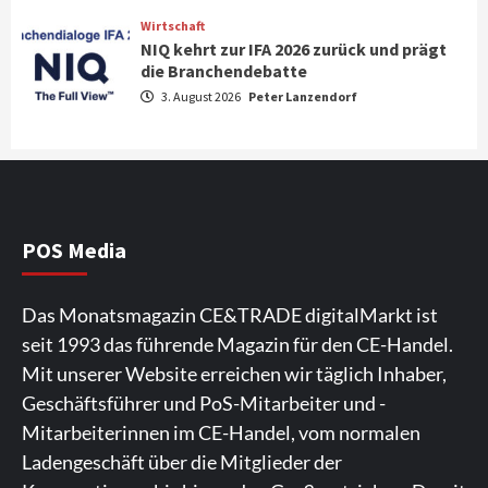
Wirtschaft
NIQ kehrt zur IFA 2026 zurück und prägt
News aus dem Internet
die Branchendebatte
Großer Bild-Vergleichstest 55-Zoll
3. August 2026
Peter Lanzendorf
Fernsehgeräte
4
Wirtschaft
NIQ kehrt zur IFA 2026 zurück und prägt
die Branchendebatte
5
POS Media
Aktuell
Personen
Wirtschaft
Das Monatsmagazin CE&TRADE digitalMarkt ist
CHERRY baut Vertriebsteam in
seit 1993 das führende Magazin für den CE-Handel.
strategisch wichtigen Märkten aus
6
Mit unserer Website erreichen wir täglich Inhaber,
Geschäftsführer und PoS-Mitarbeiter und -
Smart Living
Top Story
Mitarbeiterinnen im CE-Handel, vom normalen
Verbraucher setzen immer mehr auf
Ladengeschäft über die Mitglieder der
Klimageräte und Ventilatoren
7