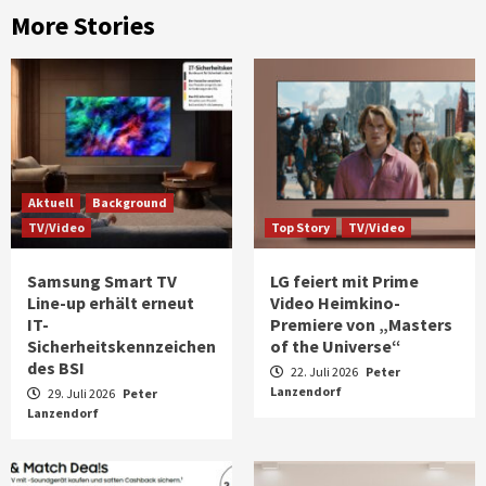
More Stories
Aktuell
Background
TV/Video
Top Story
TV/Video
Samsung Smart TV
LG feiert mit Prime
Line-up erhält erneut
Video Heimkino-
IT-
Premiere von „Masters
Sicherheitskennzeichen
of the Universe“
des BSI
22. Juli 2026
Peter
Lanzendorf
29. Juli 2026
Peter
Lanzendorf