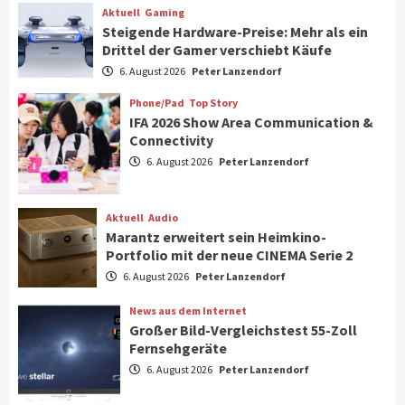
Aktuell
Gaming
Steigende Hardware-Preise: Mehr als ein
Drittel der Gamer verschiebt Käufe
Smart Living
Top Story
Verbraucher setzen immer mehr auf
6. August 2026
Peter Lanzendorf
Klimageräte und Ventilatoren
7
Phone/Pad
Top Story
IFA 2026 Show Area Communication &
Connectivity
Aktuell
Gaming
6. August 2026
Peter Lanzendorf
Steigende Hardware-Preise: Mehr als ein
Drittel der Gamer verschiebt Käufe
1
Aktuell
Audio
Marantz erweitert sein Heimkino-
Phone/Pad
Top Story
Portfolio mit der neue CINEMA Serie 2
IFA 2026 Show Area Communication &
6. August 2026
Peter Lanzendorf
Connectivity
2
News aus dem Internet
Großer Bild-Vergleichstest 55-Zoll
Fernsehgeräte
Aktuell
Audio
6. August 2026
Peter Lanzendorf
Marantz erweitert sein Heimkino-
Portfolio mit der neue CINEMA Serie 2
3