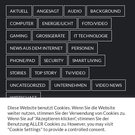
von
Magneticslots
können solche saisonalen Slots
AKTUELL
ANGESAGT
AUDIO
BACKGROUND
beispielsweise an Feiertage oder besondere Events
angepasst sein.
COMPUTER
ENERGIE/LICHT
FOTO/VIDEO
GAMING
GROSSGERÄTE
IT TECHNOLOGIE
NEWS AUS DEM INTERNET
PERSONEN
PHONE/PAD
SECURITY
SMART LIVING
STORIES
TOP STORY
TV/VIDEO
UNCATEGORIZED
UNTERNEHMEN
VIDEO NEWS
WIRTSCHAFT
Diese Website benutzt Cookies. Wenn Sie die Website
weiter nutzen, stimmen Sie der Verwendung von Cookies zu.
Home
Impressum
AGBs
Datenschutz
Wenn Sie auf “Akzeptieren klicken”, stimmen Sie der
Benutzung ALLER Cookies zu. However, you may visit
"Cookie Settings" to provide a controlled consent.