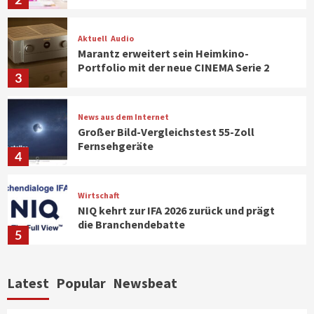
Aktuell
Audio
Marantz erweitert sein Heimkino-
Portfolio mit der neue CINEMA Serie 2
3
News aus dem Internet
Großer Bild-Vergleichstest 55-Zoll
Fernsehgeräte
4
Wirtschaft
NIQ kehrt zur IFA 2026 zurück und prägt
die Branchendebatte
5
Aktuell
Personen
Wirtschaft
Latest
Popular
Newsbeat
CHERRY baut Vertriebsteam in
strategisch wichtigen Märkten aus
6