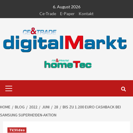
Skip
6. August 2026
to
Ce-Trade
E-Paper
Kontakt
content
Primary
Menu
HOME
BLOG
2022
JUNI
28
BIS ZU 1.200 EURO CASHBACK BEI
SAMSUNG SUPERHE!DEN-AKTION
TV/Video