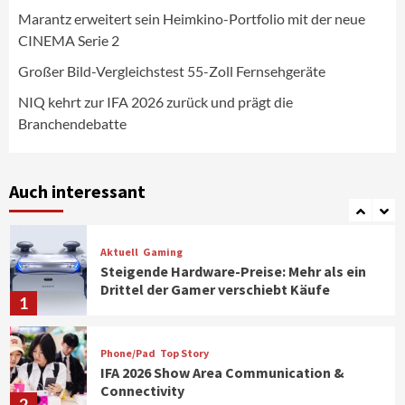
Marantz erweitert sein Heimkino-Portfolio mit der neue
CINEMA Serie 2
Aktuell
Personen
Wirtschaft
CHERRY baut Vertriebsteam in
Großer Bild-Vergleichstest 55-Zoll Fernsehgeräte
strategisch wichtigen Märkten aus
6
NIQ kehrt zur IFA 2026 zurück und prägt die
Branchendebatte
Smart Living
Top Story
Verbraucher setzen immer mehr auf
Klimageräte und Ventilatoren
Auch interessant
7
Aktuell
Gaming
Steigende Hardware-Preise: Mehr als ein
Drittel der Gamer verschiebt Käufe
1
Phone/Pad
Top Story
IFA 2026 Show Area Communication &
Connectivity
2