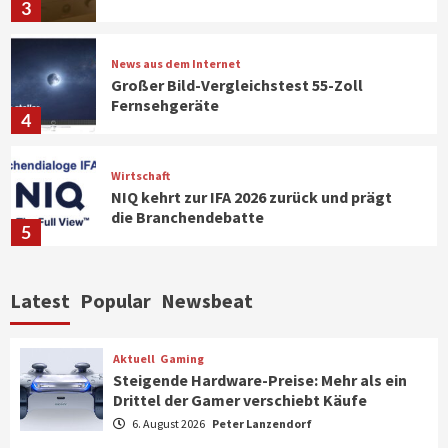
3
News aus dem Internet
Großer Bild-Vergleichstest 55-Zoll
Fernsehgeräte
4
Wirtschaft
NIQ kehrt zur IFA 2026 zurück und prägt
die Branchendebatte
5
Aktuell
Personen
Wirtschaft
Latest
Popular
Newsbeat
CHERRY baut Vertriebsteam in
strategisch wichtigen Märkten aus
6
Aktuell
Gaming
Steigende Hardware-Preise: Mehr als ein
Drittel der Gamer verschiebt Käufe
Smart Living
Top Story
Verbraucher setzen immer mehr auf
6. August 2026
Peter Lanzendorf
Klimageräte und Ventilatoren