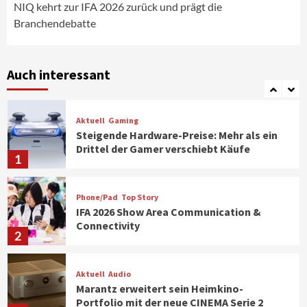
6
NIQ kehrt zur IFA 2026 zurück und prägt die
Branchendebatte
Smart Living
Top Story
Verbraucher setzen immer mehr auf
Klimageräte und Ventilatoren
Auch interessant
7
Aktuell
Gaming
Steigende Hardware-Preise: Mehr als ein
Drittel der Gamer verschiebt Käufe
1
Phone/Pad
Top Story
IFA 2026 Show Area Communication &
Connectivity
2
Aktuell
Audio
Marantz erweitert sein Heimkino-
Portfolio mit der neue CINEMA Serie 2