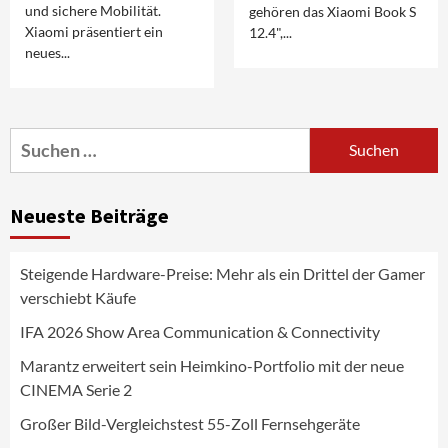
und sichere Mobilität.
gehören das Xiaomi Book S
Xiaomi präsentiert ein
12.4",...
neues...
Aktuell
Audio
Marantz erweitert sein Heimkino-
Portfolio mit der neue CINEMA Serie 2
3
Suchen
nach:
News aus dem Internet
Großer Bild-Vergleichstest 55-Zoll
Neueste Beiträge
Fernsehgeräte
4
Steigende Hardware-Preise: Mehr als ein Drittel der Gamer
Wirtschaft
verschiebt Käufe
NIQ kehrt zur IFA 2026 zurück und prägt
die Branchendebatte
IFA 2026 Show Area Communication & Connectivity
5
Marantz erweitert sein Heimkino-Portfolio mit der neue
CINEMA Serie 2
Aktuell
Personen
Wirtschaft
CHERRY baut Vertriebsteam in
Großer Bild-Vergleichstest 55-Zoll Fernsehgeräte
strategisch wichtigen Märkten aus