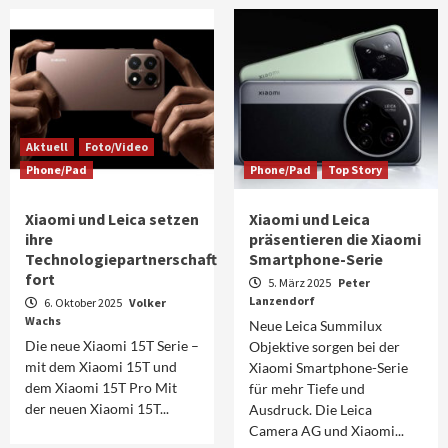
Aktuell
Foto/Video
Phone/Pad
Phone/Pad
Top Story
Xiaomi und Leica setzen
Xiaomi und Leica
ihre
präsentieren die Xiaomi
Technologiepartnerschaft
Smartphone-Serie
fort
5. März 2025
Peter
Lanzendorf
6. Oktober 2025
Volker
Wachs
Neue Leica Summilux
Die neue Xiaomi 15T Serie –
Objektive sorgen bei der
mit dem Xiaomi 15T und
Xiaomi Smartphone-Serie
dem Xiaomi 15T Pro Mit
für mehr Tiefe und
der neuen Xiaomi 15T...
Ausdruck. Die Leica
Camera AG und Xiaomi...