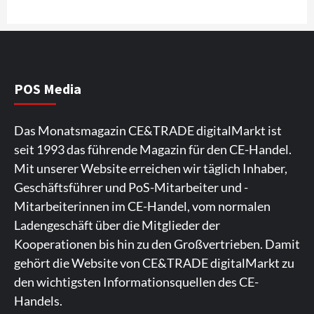
4
Wirtschaft
NIQ kehrt zur IFA 2026 zurück und prägt
die Branchendebatte
5
POS Media
Aktuell
Personen
Wirtschaft
Das Monatsmagazin CE&TRADE digitalMarkt ist
CHERRY baut Vertriebsteam in
seit 1993 das führende Magazin für den CE-Handel.
strategisch wichtigen Märkten aus
6
Mit unserer Website erreichen wir täglich Inhaber,
Geschäftsführer und PoS-Mitarbeiter und -
Smart Living
Top Story
Mitarbeiterinnen im CE-Handel, vom normalen
Verbraucher setzen immer mehr auf
Ladengeschäft über die Mitglieder der
Klimageräte und Ventilatoren
7
Kooperationen bis hin zu den Großvertrieben. Damit
gehört die Website von CE&TRADE digitalMarkt zu
den wichtigsten Informationsquellen des CE-
Handels.