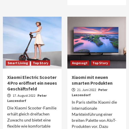
Smart Living
Top Story
Angesagt
Top Story
Xiaomi Electric Scooter
Xiaomi mit neuen
4 Pro eröffnet ein neues
smarten Produkten
Geschäftsfeld
21. Juni 2022
Peter
Lanzendorf
17. August 2022
Peter
Lanzendorf
In Paris stellte Xiaomi die
Die Xiaomi Scooter-Familie
internationale
erhält gleich dreifachen
Markteinführung einer
Zuwachs und bietet eine
breiten Palette von AIoT-
flexible wie komfortable
Produkten vor. Dazu