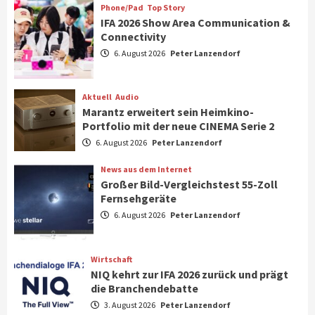
7
Phone/Pad
Top Story
IFA 2026 Show Area Communication &
Connectivity
Aktuell
Gaming
6. August 2026
Peter Lanzendorf
Steigende Hardware-Preise: Mehr als ein
Drittel der Gamer verschiebt Käufe
1
Aktuell
Audio
Marantz erweitert sein Heimkino-
Phone/Pad
Top Story
Portfolio mit der neue CINEMA Serie 2
IFA 2026 Show Area Communication &
6. August 2026
Peter Lanzendorf
Connectivity
2
News aus dem Internet
Großer Bild-Vergleichstest 55-Zoll
Fernsehgeräte
Aktuell
Audio
6. August 2026
Peter Lanzendorf
Marantz erweitert sein Heimkino-
Portfolio mit der neue CINEMA Serie 2
3
Wirtschaft
NIQ kehrt zur IFA 2026 zurück und prägt
News aus dem Internet
die Branchendebatte
Großer Bild-Vergleichstest 55-Zoll
3. August 2026
Peter Lanzendorf
Fernsehgeräte