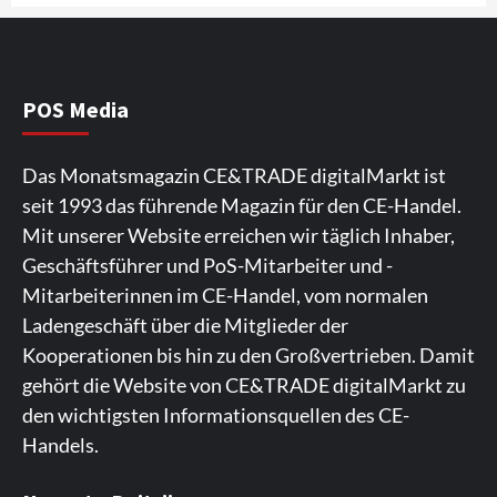
Wirtschaft
NIQ kehrt zur IFA 2026 zurück und prägt
die Branchendebatte
5
POS Media
Aktuell
Personen
Wirtschaft
Das Monatsmagazin CE&TRADE digitalMarkt ist
CHERRY baut Vertriebsteam in
seit 1993 das führende Magazin für den CE-Handel.
strategisch wichtigen Märkten aus
6
Mit unserer Website erreichen wir täglich Inhaber,
Geschäftsführer und PoS-Mitarbeiter und -
Smart Living
Top Story
Mitarbeiterinnen im CE-Handel, vom normalen
Verbraucher setzen immer mehr auf
Ladengeschäft über die Mitglieder der
Klimageräte und Ventilatoren
7
Kooperationen bis hin zu den Großvertrieben. Damit
gehört die Website von CE&TRADE digitalMarkt zu
den wichtigsten Informationsquellen des CE-
Handels.
Spieler aus Lettland können es ausprobieren. Die
Viele Spieler bevorzugen die Nutzung der App für ein
Fans von Online-Slots besuchen die Seite
Die Gaming-Plattform bietet eine große Auswahl an
Ein weiterer Ort, an dem man Spielautomaten