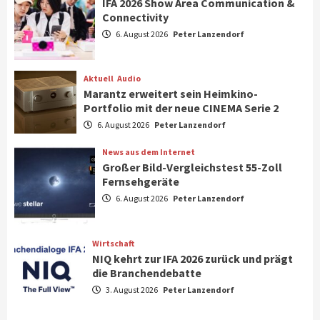
IFA 2026 Show Area Communication &
Connectivity
Aktuell
Gaming
6. August 2026
Peter Lanzendorf
Steigende Hardware-Preise: Mehr als ein
Drittel der Gamer verschiebt Käufe
1
Aktuell
Audio
Marantz erweitert sein Heimkino-
Phone/Pad
Top Story
Portfolio mit der neue CINEMA Serie 2
IFA 2026 Show Area Communication &
6. August 2026
Peter Lanzendorf
Connectivity
2
News aus dem Internet
Großer Bild-Vergleichstest 55-Zoll
Fernsehgeräte
Aktuell
Audio
6. August 2026
Peter Lanzendorf
Marantz erweitert sein Heimkino-
Portfolio mit der neue CINEMA Serie 2
3
Wirtschaft
NIQ kehrt zur IFA 2026 zurück und prägt
News aus dem Internet
die Branchendebatte
Großer Bild-Vergleichstest 55-Zoll
3. August 2026
Peter Lanzendorf
Fernsehgeräte
4