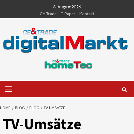
Skip
8. August 2026
to
Ce-Trade
E-Paper
Kontakt
content
Primary
Menu
HOME
BLOG
BLOG
TV-UMSÄTZE
TV-Umsätze