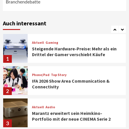
Branchendebatte
Smart Living
Top Story
Verbraucher setzen immer mehr auf
Klimageräte und Ventilatoren
Auch interessant
7
Aktuell
Gaming
Steigende Hardware-Preise: Mehr als ein
Drittel der Gamer verschiebt Käufe
1
Phone/Pad
Top Story
IFA 2026 Show Area Communication &
Connectivity
2
Aktuell
Audio
Marantz erweitert sein Heimkino-
Portfolio mit der neue CINEMA Serie 2
3