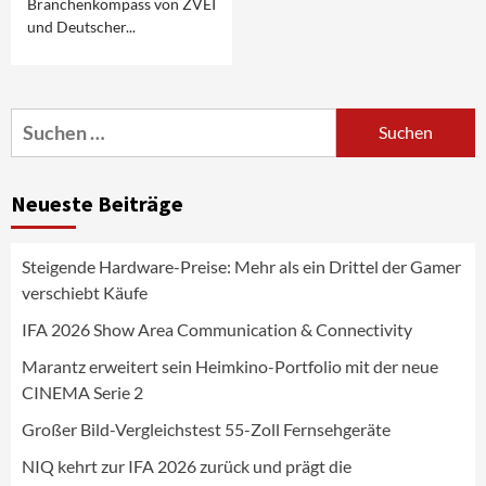
Branchenkompass von ZVEI
und Deutscher...
Aktuell
Audio
Marantz erweitert sein Heimkino-
Portfolio mit der neue CINEMA Serie 2
3
Suchen
nach:
News aus dem Internet
Großer Bild-Vergleichstest 55-Zoll
Neueste Beiträge
Fernsehgeräte
4
Steigende Hardware-Preise: Mehr als ein Drittel der Gamer
Wirtschaft
verschiebt Käufe
NIQ kehrt zur IFA 2026 zurück und prägt
die Branchendebatte
IFA 2026 Show Area Communication & Connectivity
5
Marantz erweitert sein Heimkino-Portfolio mit der neue
CINEMA Serie 2
Aktuell
Personen
Wirtschaft
CHERRY baut Vertriebsteam in
Großer Bild-Vergleichstest 55-Zoll Fernsehgeräte
strategisch wichtigen Märkten aus
6
NIQ kehrt zur IFA 2026 zurück und prägt die