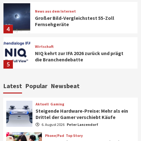
News aus dem Internet
Großer Bild-Vergleichstest 55-Zoll
Fernsehgeräte
4
Wirtschaft
NIQ kehrt zur IFA 2026 zurück und prägt
die Branchendebatte
5
Aktuell
Personen
Wirtschaft
Latest
Popular
Newsbeat
CHERRY baut Vertriebsteam in
strategisch wichtigen Märkten aus
6
Aktuell
Gaming
Steigende Hardware-Preise: Mehr als ein
Drittel der Gamer verschiebt Käufe
Smart Living
Top Story
Verbraucher setzen immer mehr auf
6. August 2026
Peter Lanzendorf
Klimageräte und Ventilatoren
7
Phone/Pad
Top Story