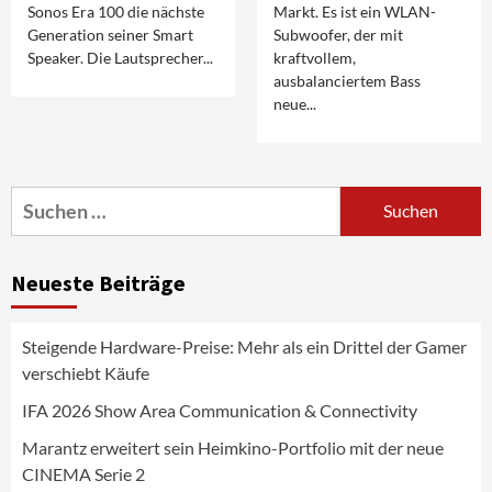
Sonos Era 100 die nächste
Markt. Es ist ein WLAN-
Generation seiner Smart
Subwoofer, der mit
Speaker. Die Lautsprecher...
kraftvollem,
ausbalanciertem Bass
neue...
Aktuell
Audio
Marantz erweitert sein Heimkino-
Portfolio mit der neue CINEMA Serie 2
3
Suchen
nach:
News aus dem Internet
Großer Bild-Vergleichstest 55-Zoll
Neueste Beiträge
Fernsehgeräte
4
Steigende Hardware-Preise: Mehr als ein Drittel der Gamer
Wirtschaft
verschiebt Käufe
NIQ kehrt zur IFA 2026 zurück und prägt
die Branchendebatte
IFA 2026 Show Area Communication & Connectivity
5
Marantz erweitert sein Heimkino-Portfolio mit der neue
CINEMA Serie 2
Aktuell
Personen
Wirtschaft