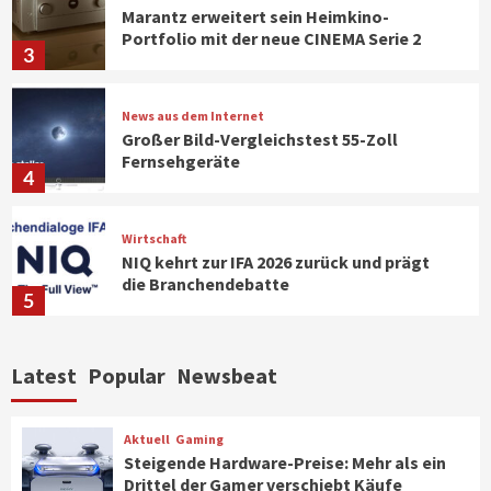
Marantz erweitert sein Heimkino-
Portfolio mit der neue CINEMA Serie 2
3
News aus dem Internet
Großer Bild-Vergleichstest 55-Zoll
Fernsehgeräte
4
Wirtschaft
NIQ kehrt zur IFA 2026 zurück und prägt
die Branchendebatte
5
Aktuell
Personen
Wirtschaft
Latest
Popular
Newsbeat
CHERRY baut Vertriebsteam in
strategisch wichtigen Märkten aus
6
Aktuell
Gaming
Steigende Hardware-Preise: Mehr als ein
Drittel der Gamer verschiebt Käufe
Smart Living
Top Story