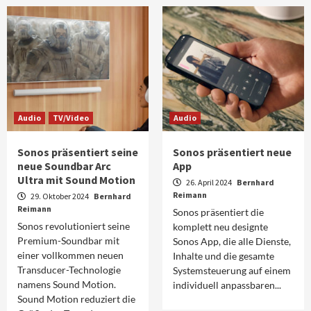
Audio
TV/Video
Audio
Sonos präsentiert seine
Sonos präsentiert neue
neue Soundbar Arc
App
Ultra mit Sound Motion
26. April 2024
Bernhard
Reimann
29. Oktober 2024
Bernhard
Reimann
Sonos präsentiert die
Sonos revolutioniert seine
komplett neu designte
Premium-Soundbar mit
Sonos App, die alle Dienste,
einer vollkommen neuen
Inhalte und die gesamte
Transducer-Technologie
Systemsteuerung auf einem
namens Sound Motion.
individuell anpassbaren...
Sound Motion reduziert die