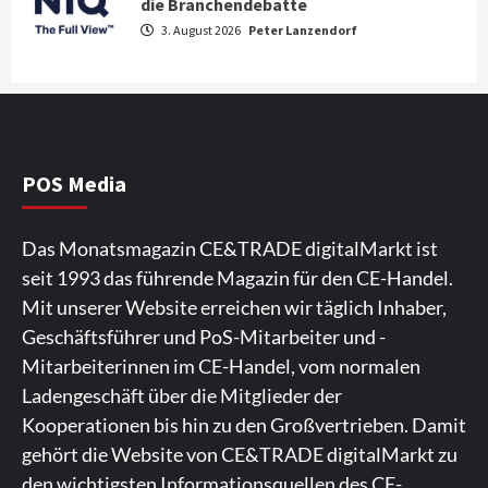
die Branchendebatte
Großer Bild-Vergleichstest 55-Zoll
3. August 2026
Peter Lanzendorf
Fernsehgeräte
4
Wirtschaft
NIQ kehrt zur IFA 2026 zurück und prägt
die Branchendebatte
5
POS Media
Aktuell
Personen
Wirtschaft
Das Monatsmagazin CE&TRADE digitalMarkt ist
CHERRY baut Vertriebsteam in
seit 1993 das führende Magazin für den CE-Handel.
strategisch wichtigen Märkten aus
6
Mit unserer Website erreichen wir täglich Inhaber,
Geschäftsführer und PoS-Mitarbeiter und -
Smart Living
Top Story
Mitarbeiterinnen im CE-Handel, vom normalen
Verbraucher setzen immer mehr auf
Ladengeschäft über die Mitglieder der
Klimageräte und Ventilatoren
7
Kooperationen bis hin zu den Großvertrieben. Damit
gehört die Website von CE&TRADE digitalMarkt zu
den wichtigsten Informationsquellen des CE-