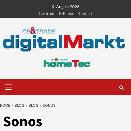
Skip
9. August 2026
to
Ce-Trade
E-Paper
Kontakt
content
Primary
Menu
HOME
BLOG
BLOG
SONOS
Sonos