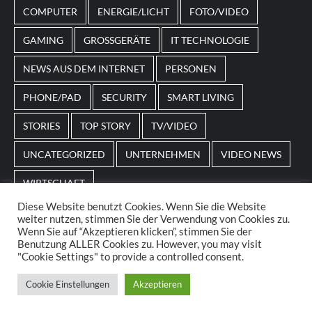
angepasst sein.
COMPUTER
ENERGIE/LICHT
FOTO/VIDEO
GAMING
GROSSGERÄTE
IT TECHNOLOGIE
NEWS AUS DEM INTERNET
PERSONEN
PHONE/PAD
SECURITY
SMART LIVING
STORIES
TOP STORY
TV/VIDEO
UNCATEGORIZED
UNTERNEHMEN
VIDEO NEWS
WIRTSCHAFT
Diese Website benutzt Cookies. Wenn Sie die Website
weiter nutzen, stimmen Sie der Verwendung von Cookies zu.
Home
Impressum
AGBs
Datenschutz
Wenn Sie auf “Akzeptieren klicken”, stimmen Sie der
Benutzung ALLER Cookies zu. However, you may visit
"Cookie Settings" to provide a controlled consent.
© 2025. POS Media GmbH. All rights reserved.
|
Cookie Einstellungen
Akzeptieren
CoverNews
by AF themes.