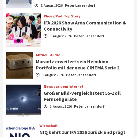
Verbraucher setzen immer mehr auf
6. August 2026
Peter Lanzendorf
Klimageräte und Ventilatoren
7
Phone/Pad
Top Story
IFA 2026 Show Area Communication &
Connectivity
Aktuell
Gaming
6. August 2026
Peter Lanzendorf
Steigende Hardware-Preise: Mehr als ein
Drittel der Gamer verschiebt Käufe
1
Aktuell
Audio
Marantz erweitert sein Heimkino-
Phone/Pad
Top Story
Portfolio mit der neue CINEMA Serie 2
IFA 2026 Show Area Communication &
6. August 2026
Peter Lanzendorf
Connectivity
2
News aus dem Internet
Großer Bild-Vergleichstest 55-Zoll
Fernsehgeräte
Aktuell
Audio
6. August 2026
Peter Lanzendorf
Marantz erweitert sein Heimkino-
Portfolio mit der neue CINEMA Serie 2
3
Wirtschaft
NIQ kehrt zur IFA 2026 zurück und prägt
News aus dem Internet