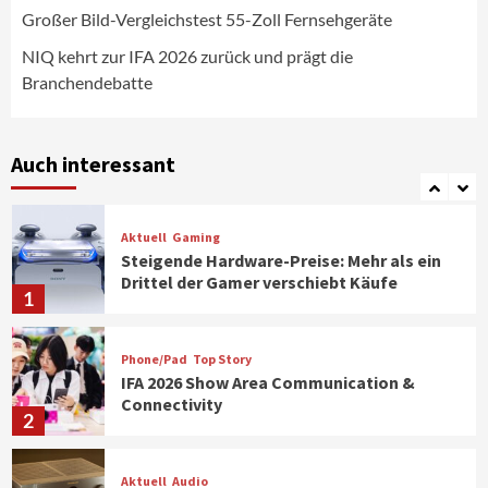
CHERRY baut Vertriebsteam in
Großer Bild-Vergleichstest 55-Zoll Fernsehgeräte
strategisch wichtigen Märkten aus
6
NIQ kehrt zur IFA 2026 zurück und prägt die
Branchendebatte
Smart Living
Top Story
Verbraucher setzen immer mehr auf
Klimageräte und Ventilatoren
Auch interessant
7
Aktuell
Gaming
Steigende Hardware-Preise: Mehr als ein
Drittel der Gamer verschiebt Käufe
1
Phone/Pad
Top Story
IFA 2026 Show Area Communication &
Connectivity
2
Aktuell
Audio