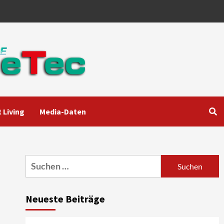
 Living
Media-Daten
Aktuell
Audio
Marantz erweitert sein
Heimkino-Portfolio mit der
neue CINEMA Serie 2
3
Suchen
nach:
News aus dem Internet
Großer Bild-Vergleichstest
Neueste Beiträge
55-Zoll Fernsehgeräte
4