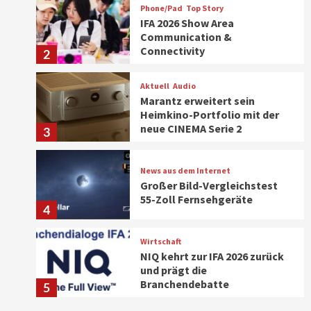
Phone/Pad
Top Story
IFA 2026 Show Area
Communication &
Connectivity
2
Aktuell
Audio
Marantz erweitert sein
Heimkino-Portfolio mit der
neue CINEMA Serie 2
3
News aus dem Internet
Großer Bild-Vergleichstest
55-Zoll Fernsehgeräte
4
Wirtschaft
NIQ kehrt zur IFA 2026 zurück
und prägt die
Branchendebatte
5