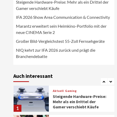
Steigende Hardware-Preise: Mehr als ein Drittel der
Wirtschaft
Gamer verschiebt Käufe
NIQ kehrt zur IFA 2026 zurück
und prägt die
IFA 2026 Show Area Communication & Connectivity
Branchendebatte
5
Marantz erweitert sein Heimkino-Portfolio mit der
neue CINEMA Serie 2
Aktuell
Personen
Wirtschaft
CHERRY baut Vertriebsteam
Großer Bild-Vergleichstest 55-Zoll Fernsehgeräte
in strategisch wichtigen
Märkten aus
6
NIQ kehrt zur IFA 2026 zurück und prägt die
Branchendebatte
Smart Living
Top Story
Verbraucher setzen immer
mehr auf Klimageräte und
Auch interessant
Ventilatoren
7
Aktuell
Gaming
Steigende Hardware-Preise:
Mehr als ein Drittel der
Gamer verschiebt Käufe
1