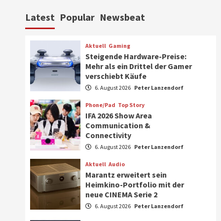
Aktuell
Personen
Wirtschaft
Latest
Popular
Newsbeat
CHERRY baut Vertriebsteam
in strategisch wichtigen
Märkten aus
6
Aktuell
Gaming
Steigende Hardware-Preise:
Smart Living
Top Story
Mehr als ein Drittel der Gamer
Verbraucher setzen immer
verschiebt Käufe
mehr auf Klimageräte und
6. August 2026
Peter Lanzendorf
Ventilatoren
7
Phone/Pad
Top Story
IFA 2026 Show Area
Aktuell
Gaming
Communication &
Steigende Hardware-Preise:
Connectivity
Mehr als ein Drittel der
Gamer verschiebt Käufe
6. August 2026
Peter Lanzendorf
1
Aktuell
Audio
Phone/Pad
Top Story
Marantz erweitert sein
IFA 2026 Show Area
Heimkino-Portfolio mit der
Communication &
neue CINEMA Serie 2
Connectivity
2
6. August 2026
Peter Lanzendorf