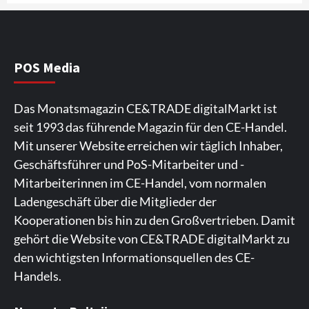
Wirtschaft
NIQ kehrt zur IFA 2026 zurück und prägt
die Branchendebatte
5
POS Media
Aktuell
Personen
Wirtschaft
Das Monatsmagazin CE&TRADE digitalMarkt ist
CHERRY baut Vertriebsteam in
seit 1993 das führende Magazin für den CE-Handel.
strategisch wichtigen Märkten aus
6
Mit unserer Website erreichen wir täglich Inhaber,
Geschäftsführer und PoS-Mitarbeiter und -
Smart Living
Top Story
Mitarbeiterinnen im CE-Handel, vom normalen
Verbraucher setzen immer mehr auf
Ladengeschäft über die Mitglieder der
Klimageräte und Ventilatoren
7
Kooperationen bis hin zu den Großvertrieben. Damit
gehört die Website von CE&TRADE digitalMarkt zu
den wichtigsten Informationsquellen des CE-
Handels.
Spieler aus Lettland können es ausprobieren. Die
Viele Spieler bevorzugen die Nutzung der App für ein
Fans von Online-Slots besuchen die Seite
Die Gaming-Plattform bietet eine große Auswahl an
Ein weiterer Ort, an dem man Spielautomaten