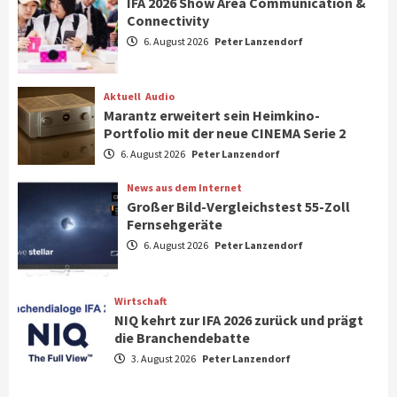
IFA 2026 Show Area Communication &
Connectivity
Aktuell
Gaming
6. August 2026
Peter Lanzendorf
Steigende Hardware-Preise: Mehr als ein
Drittel der Gamer verschiebt Käufe
1
Aktuell
Audio
Marantz erweitert sein Heimkino-
Phone/Pad
Top Story
Portfolio mit der neue CINEMA Serie 2
IFA 2026 Show Area Communication &
6. August 2026
Peter Lanzendorf
Connectivity
2
News aus dem Internet
Großer Bild-Vergleichstest 55-Zoll
Fernsehgeräte
Aktuell
Audio
6. August 2026
Peter Lanzendorf
Marantz erweitert sein Heimkino-
Portfolio mit der neue CINEMA Serie 2
3
Wirtschaft
NIQ kehrt zur IFA 2026 zurück und prägt
News aus dem Internet
die Branchendebatte
Großer Bild-Vergleichstest 55-Zoll
3. August 2026
Peter Lanzendorf
Fernsehgeräte
4