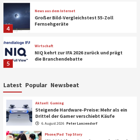
News aus dem Internet
Großer Bild-Vergleichstest 55-Zoll
Fernsehgeräte
4
Wirtschaft
NIQ kehrt zur IFA 2026 zurück und prägt
die Branchendebatte
5
Aktuell
Personen
Wirtschaft
Latest
Popular
Newsbeat
CHERRY baut Vertriebsteam in
strategisch wichtigen Märkten aus
6
Aktuell
Gaming
Steigende Hardware-Preise: Mehr als ein
Drittel der Gamer verschiebt Käufe
Smart Living
Top Story
Verbraucher setzen immer mehr auf
6. August 2026
Peter Lanzendorf
Klimageräte und Ventilatoren
7
Phone/Pad
Top Story