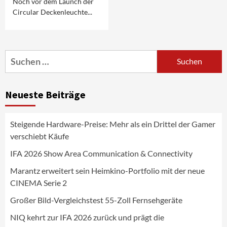
Noch vor dem Launch der
Circular Deckenleuchte...
Aktuell
Audio
Marantz erweitert sein Heimkino-
Portfolio mit der neue CINEMA Serie 2
3
Suchen
nach:
News aus dem Internet
Großer Bild-Vergleichstest 55-Zoll
Neueste Beiträge
Fernsehgeräte
4
Steigende Hardware-Preise: Mehr als ein Drittel der Gamer
Wirtschaft
verschiebt Käufe
NIQ kehrt zur IFA 2026 zurück und prägt
die Branchendebatte
IFA 2026 Show Area Communication & Connectivity
5
Marantz erweitert sein Heimkino-Portfolio mit der neue
CINEMA Serie 2
Aktuell
Personen
Wirtschaft
CHERRY baut Vertriebsteam in
Großer Bild-Vergleichstest 55-Zoll Fernsehgeräte
strategisch wichtigen Märkten aus
6
NIQ kehrt zur IFA 2026 zurück und prägt die