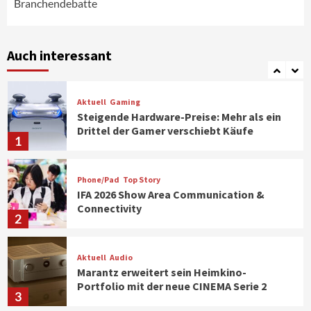
Branchendebatte
Smart Living
Top Story
Verbraucher setzen immer mehr auf
Klimageräte und Ventilatoren
Auch interessant
7
Aktuell
Gaming
Steigende Hardware-Preise: Mehr als ein
Drittel der Gamer verschiebt Käufe
1
Phone/Pad
Top Story
IFA 2026 Show Area Communication &
Connectivity
2
Aktuell
Audio
Marantz erweitert sein Heimkino-
Portfolio mit der neue CINEMA Serie 2
3