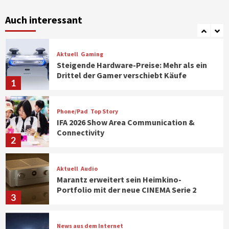
Verbraucher setzen immer mehr auf
Klimageräte und Ventilatoren
Auch interessant
7
Aktuell
Gaming
Steigende Hardware-Preise: Mehr als ein
Drittel der Gamer verschiebt Käufe
1
Phone/Pad
Top Story
IFA 2026 Show Area Communication &
Connectivity
2
Aktuell
Audio
Marantz erweitert sein Heimkino-
Portfolio mit der neue CINEMA Serie 2
3
News aus dem Internet