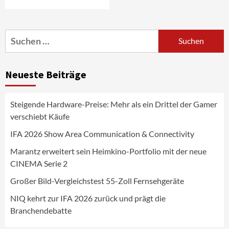
Marantz erweitert sein Heimkino-
Portfolio mit der neue CINEMA Serie 2
3
Suchen
nach:
News aus dem Internet
Großer Bild-Vergleichstest 55-Zoll
Neueste Beiträge
Fernsehgeräte
4
Steigende Hardware-Preise: Mehr als ein Drittel der Gamer
Wirtschaft
verschiebt Käufe
NIQ kehrt zur IFA 2026 zurück und prägt
die Branchendebatte
IFA 2026 Show Area Communication & Connectivity
5
Marantz erweitert sein Heimkino-Portfolio mit der neue
CINEMA Serie 2
Aktuell
Personen
Wirtschaft
CHERRY baut Vertriebsteam in
Großer Bild-Vergleichstest 55-Zoll Fernsehgeräte
strategisch wichtigen Märkten aus
6
NIQ kehrt zur IFA 2026 zurück und prägt die
Branchendebatte
Smart Living
Top Story