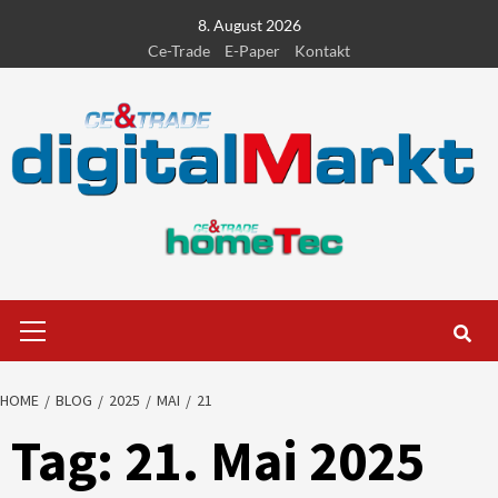
Skip
8. August 2026
to
Ce-Trade
E-Paper
Kontakt
content
Primary
Menu
HOME
BLOG
2025
MAI
21
Tag:
21. Mai 2025