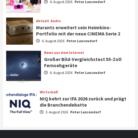
6. August 2026
Peter Lanzendorf
Steigende Hardware-Preise: Mehr als ein
Drittel der Gamer verschiebt Käufe
1
Aktuell
Audio
Marantz erweitert sein Heimkino-
Phone/Pad
Top Story
Portfolio mit der neue CINEMA Serie 2
IFA 2026 Show Area Communication &
6. August 2026
Peter Lanzendorf
Connectivity
2
News aus dem Internet
Großer Bild-Vergleichstest 55-Zoll
Fernsehgeräte
Aktuell
Audio
6. August 2026
Peter Lanzendorf
Marantz erweitert sein Heimkino-
Portfolio mit der neue CINEMA Serie 2
3
Wirtschaft
NIQ kehrt zur IFA 2026 zurück und prägt
News aus dem Internet
die Branchendebatte
Großer Bild-Vergleichstest 55-Zoll
3. August 2026
Peter Lanzendorf
Fernsehgeräte
4
Wirtschaft