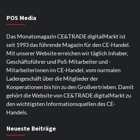
NIQ kehrt zur IFA 2026 zurück und prägt
die Branchendebatte
5
POS Media
Aktuell
Personen
Wirtschaft
Das Monatsmagazin CE&TRADE digitalMarkt ist
CHERRY baut Vertriebsteam in
seit 1993 das führende Magazin für den CE-Handel.
strategisch wichtigen Märkten aus
6
Mit unserer Website erreichen wir täglich Inhaber,
Geschäftsführer und PoS-Mitarbeiter und -
Smart Living
Top Story
Mitarbeiterinnen im CE-Handel, vom normalen
Verbraucher setzen immer mehr auf
Ladengeschäft über die Mitglieder der
Klimageräte und Ventilatoren
7
Kooperationen bis hin zu den Großvertrieben. Damit
gehört die Website von CE&TRADE digitalMarkt zu
den wichtigsten Informationsquellen des CE-
Handels.
Spieler aus Lettland können es ausprobieren. Die
Viele Spieler bevorzugen die Nutzung der App für ein
Fans von Online-Slots besuchen die Seite
Die Gaming-Plattform bietet eine große Auswahl an
Ein weiterer Ort, an dem man Spielautomaten
Neueste Beiträge
Plattform bietet Casinospiele und verschiedene
komfortables Spielerlebnis. Die App ermöglicht
regelmäßig. Die Plattform bietet farbenfrohe
Spielautomaten. Die Benutzeroberfläche ist auf eine
entdecken kann, ist. Die Seite legt den Schwerpunkt