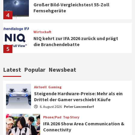
Großer Bild-Vergleichstest 55-Zoll
Fernsehgeräte
4
Wirtschaft
NIQ kehrt zur IFA 2026 zurück und prägt
die Branchendebatte
5
Aktuell
Personen
Wirtschaft
Latest
Popular
Newsbeat
CHERRY baut Vertriebsteam in
strategisch wichtigen Märkten aus
6
Aktuell
Gaming
Steigende Hardware-Preise: Mehr als ein
Drittel der Gamer verschiebt Käufe
Smart Living
Top Story
Verbraucher setzen immer mehr auf
6. August 2026
Peter Lanzendorf
Klimageräte und Ventilatoren
7
Phone/Pad
Top Story
IFA 2026 Show Area Communication &
Connectivity
Aktuell
Gaming