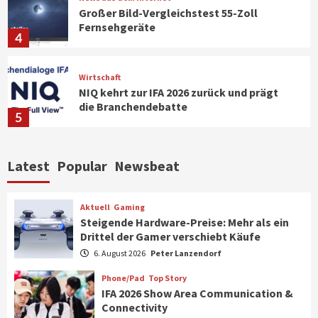
Großer Bild-Vergleichstest 55-Zoll
Fernsehgeräte
4
Wirtschaft
NIQ kehrt zur IFA 2026 zurück und prägt
die Branchendebatte
5
Aktuell
Personen
Wirtschaft
Latest
Popular
Newsbeat
CHERRY baut Vertriebsteam in
strategisch wichtigen Märkten aus
6
Aktuell
Gaming
Steigende Hardware-Preise: Mehr als ein
Drittel der Gamer verschiebt Käufe
Smart Living
Top Story
Verbraucher setzen immer mehr auf
6. August 2026
Peter Lanzendorf
Klimageräte und Ventilatoren
7
Phone/Pad
Top Story
IFA 2026 Show Area Communication &
Connectivity
Aktuell
Gaming