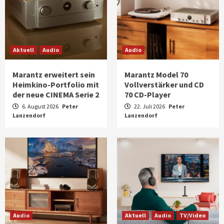
Aktuell
Audio
Audio
Marantz erweitert sein
Marantz Model 70
Heimkino-Portfolio mit
Vollverstärker und CD
der neue CINEMA Serie 2
70 CD-Player
6. August 2026
Peter
22. Juli 2026
Peter
Lanzendorf
Lanzendorf
Audio
Aktuell
Audio
TV/Video