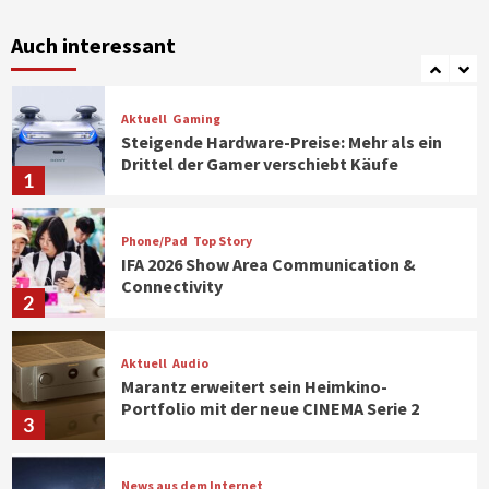
Verbraucher setzen immer mehr auf
Klimageräte und Ventilatoren
Auch interessant
7
Aktuell
Gaming
Steigende Hardware-Preise: Mehr als ein
Drittel der Gamer verschiebt Käufe
1
Phone/Pad
Top Story
IFA 2026 Show Area Communication &
Connectivity
2
Aktuell
Audio
Marantz erweitert sein Heimkino-
Portfolio mit der neue CINEMA Serie 2
3
News aus dem Internet