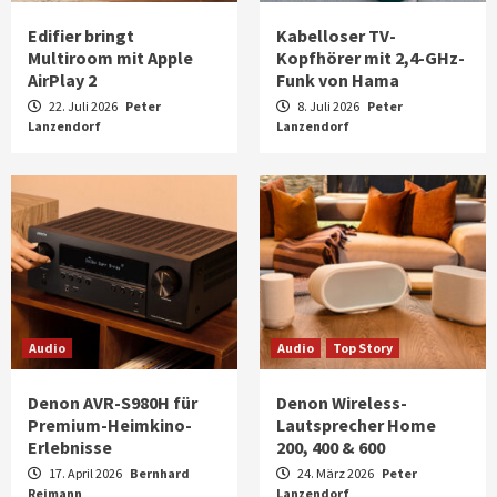
Edifier bringt
Kabelloser TV-
Multiroom mit Apple
Kopfhörer mit 2,4-GHz-
AirPlay 2
Funk von Hama
22. Juli 2026
Peter
8. Juli 2026
Peter
Lanzendorf
Lanzendorf
Audio
Audio
Top Story
Denon AVR-S980H für
Denon Wireless-
Premium-Heimkino-
Lautsprecher Home
Erlebnisse
200, 400 & 600
17. April 2026
Bernhard
24. März 2026
Peter
Reimann
Aktuell
Audio
Lanzendorf