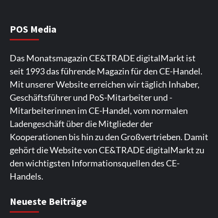
NIQ kehrt zur IFA 2026 zurück und prägt
die Branchendebatte
5
POS Media
Aktuell
Personen
Wirtschaft
Das Monatsmagazin CE&TRADE digitalMarkt ist
CHERRY baut Vertriebsteam in
seit 1993 das führende Magazin für den CE-Handel.
strategisch wichtigen Märkten aus
6
Mit unserer Website erreichen wir täglich Inhaber,
Geschäftsführer und PoS-Mitarbeiter und -
Smart Living
Top Story
Mitarbeiterinnen im CE-Handel, vom normalen
Verbraucher setzen immer mehr auf
Ladengeschäft über die Mitglieder der
Klimageräte und Ventilatoren
7
Kooperationen bis hin zu den Großvertrieben. Damit
gehört die Website von CE&TRADE digitalMarkt zu
den wichtigsten Informationsquellen des CE-
Handels.
Spieler aus Lettland können es ausprobieren. Die
Viele Spieler bevorzugen die Nutzung der App für ein
Fans von Online-Slots besuchen die Seite
Die Gaming-Plattform bietet eine große Auswahl an
Ein weiterer Ort, an dem man Spielautomaten
Neueste Beiträge
Plattform bietet Casinospiele und verschiedene
komfortables Spielerlebnis. Die App ermöglicht
regelmäßig. Die Plattform bietet farbenfrohe
Spielautomaten. Die Benutzeroberfläche ist auf eine
entdecken kann, ist. Die Seite legt den Schwerpunkt