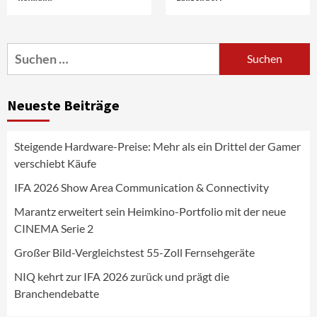
Marantz erweitert sein Heimkino-
Portfolio mit der neue CINEMA Serie 2
3
Suchen
nach:
News aus dem Internet
Großer Bild-Vergleichstest 55-Zoll
Neueste Beiträge
Fernsehgeräte
4
Steigende Hardware-Preise: Mehr als ein Drittel der Gamer
Wirtschaft
verschiebt Käufe
NIQ kehrt zur IFA 2026 zurück und prägt
die Branchendebatte
IFA 2026 Show Area Communication & Connectivity
5
Marantz erweitert sein Heimkino-Portfolio mit der neue
CINEMA Serie 2
Aktuell
Personen
Wirtschaft
CHERRY baut Vertriebsteam in
Großer Bild-Vergleichstest 55-Zoll Fernsehgeräte
strategisch wichtigen Märkten aus
6
NIQ kehrt zur IFA 2026 zurück und prägt die
Branchendebatte
Smart Living
Top Story