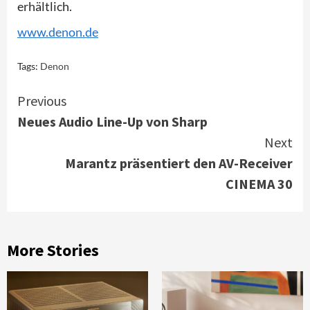
erhältlich.
www.denon.de
Tags:
Denon
Continue
Previous
Neues Audio Line-Up von Sharp
Reading
Next
Marantz präsentiert den AV-Receiver
CINEMA 30
More Stories