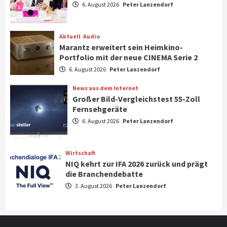
6. August 2026
Peter Lanzendorf
Steigende Hardware-Preise: Mehr als ein
Drittel der Gamer verschiebt Käufe
1
Aktuell
Audio
Marantz erweitert sein Heimkino-
Phone/Pad
Top Story
Portfolio mit der neue CINEMA Serie 2
IFA 2026 Show Area Communication &
6. August 2026
Peter Lanzendorf
Connectivity
2
News aus dem Internet
Großer Bild-Vergleichstest 55-Zoll
Fernsehgeräte
Aktuell
Audio
6. August 2026
Peter Lanzendorf
Marantz erweitert sein Heimkino-
Portfolio mit der neue CINEMA Serie 2
3
Wirtschaft
NIQ kehrt zur IFA 2026 zurück und prägt
News aus dem Internet
die Branchendebatte
Großer Bild-Vergleichstest 55-Zoll
3. August 2026
Peter Lanzendorf
Fernsehgeräte
4
Wirtschaft