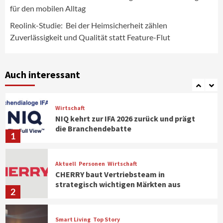
IFA App 2026 als Download für iPhone und
für den mobilen Alltag
Android verfügbar
6
Reolink-Studie: Bei der Heimsicherheit zählen
Zuverlässigkeit und Qualität statt Feature-Flut
Aktuell
Background
TV/Video
Samsung Smart TV Line-up erhält erneut
IT-Sicherheitskennzeichen des BSI
Auch interessant
7
Wirtschaft
NIQ kehrt zur IFA 2026 zurück und prägt
die Branchendebatte
1
Aktuell
Personen
Wirtschaft
CHERRY baut Vertriebsteam in
strategisch wichtigen Märkten aus
2
Smart Living
Top Story