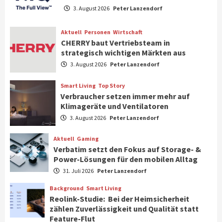
Samsung Smart TV Line-up erhält erneut
3. August 2026
Peter Lanzendorf
IT-Sicherheitskennzeichen des BSI
7
Aktuell
Personen
Wirtschaft
CHERRY baut Vertriebsteam in
strategisch wichtigen Märkten aus
Wirtschaft
NIQ kehrt zur IFA 2026 zurück und prägt
3. August 2026
Peter Lanzendorf
die Branchendebatte
1
Smart Living
Top Story
Verbraucher setzen immer mehr auf
Klimageräte und Ventilatoren
Aktuell
Personen
Wirtschaft
CHERRY baut Vertriebsteam in
3. August 2026
Peter Lanzendorf
strategisch wichtigen Märkten aus
2
Aktuell
Gaming
Verbatim setzt den Fokus auf Storage- &
Power-Lösungen für den mobilen Alltag
Smart Living
Top Story
31. Juli 2026
Peter Lanzendorf
Verbraucher setzen immer mehr auf
Klimageräte und Ventilatoren
Background
Smart Living
3
Reolink-Studie: Bei der Heimsicherheit
zählen Zuverlässigkeit und Qualität statt
Feature-Flut
Aktuell
Gaming