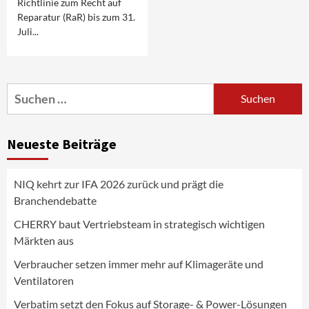
Richtlinie zum Recht auf
Reparatur (RaR) bis zum 31.
Juli...
Smart Living
Top Story
Verbraucher setzen immer mehr auf
Suchen
Klimageräte und Ventilatoren
nach:
3
Neueste Beiträge
Aktuell
Gaming
Verbatim setzt den Fokus auf Storage- &
Power-Lösungen für den mobilen Alltag
NIQ kehrt zur IFA 2026 zurück und prägt die
4
Branchendebatte
Background
Smart Living
CHERRY baut Vertriebsteam in strategisch wichtigen
Reolink-Studie: Bei der Heimsicherheit
Märkten aus
zählen Zuverlässigkeit und Qualität
statt Feature-Flut
Verbraucher setzen immer mehr auf Klimageräte und
5
Ventilatoren
Verbatim setzt den Fokus auf Storage- & Power-Lösungen
Top Story
Wirtschaft