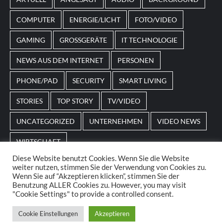
beispielsweise an Feiertage oder besondere Events
angepasst sein.
COMPUTER
ENERGIE/LICHT
FOTO/VIDEO
GAMING
GROSSGERÄTE
IT TECHNOLOGIE
NEWS AUS DEM INTERNET
PERSONEN
PHONE/PAD
SECURITY
SMART LIVING
STORIES
TOP STORY
TV/VIDEO
UNCATEGORIZED
UNTERNEHMEN
VIDEO NEWS
WIRTSCHAFT
Diese Website benutzt Cookies. Wenn Sie die Website
weiter nutzen, stimmen Sie der Verwendung von Cookies zu.
Home
Impressum
AGBs
Datenschutz
Wenn Sie auf “Akzeptieren klicken”, stimmen Sie der
Benutzung ALLER Cookies zu. However, you may visit
"Cookie Settings" to provide a controlled consent.
© 2025. POS Media GmbH. All rights reserved.
|
Cookie Einstellungen
Akzeptieren
CoverNews
by AF themes.