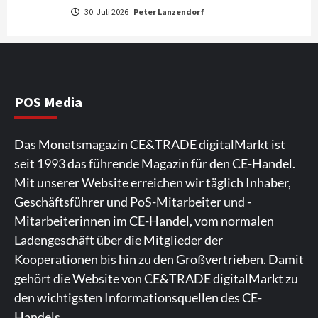
Verbatim setzt den Fokus auf Storage- &
30. Juli 2026
Peter Lanzendorf
Power-Lösungen für den mobilen Alltag
4
Background
Smart Living
Reolink-Studie: Bei der Heimsicherheit
zählen Zuverlässigkeit und Qualität
POS Media
statt Feature-Flut
5
Das Monatsmagazin CE&TRADE digitalMarkt ist
Top Story
Wirtschaft
seit 1993 das führende Magazin für den CE-Handel.
IFA App 2026 als Download für iPhone und
Mit unserer Website erreichen wir täglich Inhaber,
Android verfügbar
6
Geschäftsführer und PoS-Mitarbeiter und -
Mitarbeiterinnen im CE-Handel, vom normalen
Aktuell
Background
TV/Video
Ladengeschäft über die Mitglieder der
Samsung Smart TV Line-up erhält erneut
Kooperationen bis hin zu den Großvertrieben. Damit
IT-Sicherheitskennzeichen des BSI
7
gehört die Website von CE&TRADE digitalMarkt zu
den wichtigsten Informationsquellen des CE-
Handels.