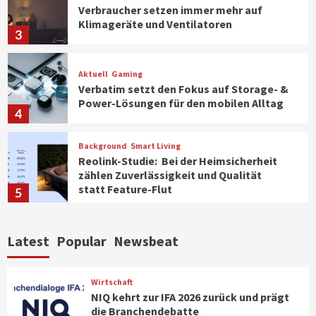
Verbraucher setzen immer mehr auf
Klimageräte und Ventilatoren
3
Aktuell
Gaming
Verbatim setzt den Fokus auf Storage- &
Power-Lösungen für den mobilen Alltag
4
Background
Smart Living
Reolink-Studie: Bei der Heimsicherheit
zählen Zuverlässigkeit und Qualität
statt Feature-Flut
5
Top Story
Wirtschaft
Latest
Popular
Newsbeat
IFA App 2026 als Download für iPhone und
Android verfügbar
6
Wirtschaft
NIQ kehrt zur IFA 2026 zurück und prägt
die Branchendebatte
Aktuell
Background
TV/Video