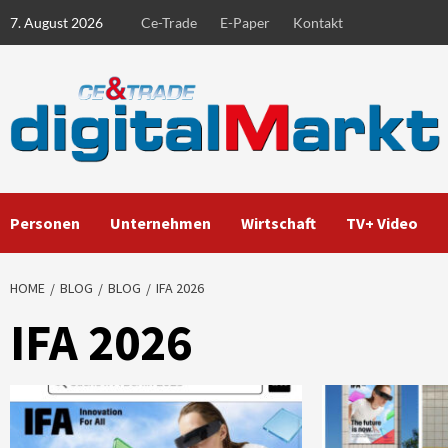
Skip
7. August 2026
Ce-Trade
E-Paper
Kontakt
to
content
Personen
Unternehmen
Wirtschaft
TV+ Video
HOME
BLOG
BLOG
IFA 2026
IFA 2026