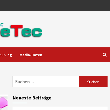
 Living
Media-Daten
Aktuell
Audio
Marantz erweitert sein
Heimkino-Portfolio mit der
neue CINEMA Serie 2
3
Suchen
nach:
News aus dem Internet
Großer Bild-Vergleichstest
Neueste Beiträge
55-Zoll Fernsehgeräte
4