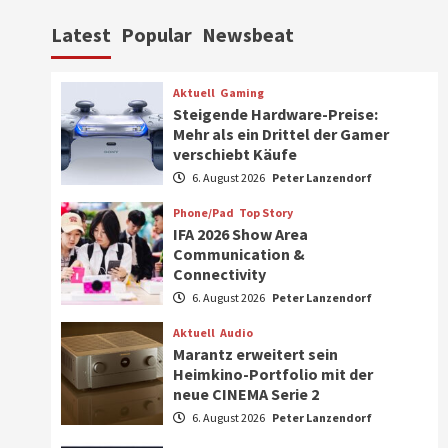
Aktuell
Personen
Wirtschaft
Latest
Popular
Newsbeat
CHERRY baut Vertriebsteam
in strategisch wichtigen
Märkten aus
6
Aktuell
Gaming
Steigende Hardware-Preise:
Smart Living
Top Story
Mehr als ein Drittel der Gamer
Verbraucher setzen immer
verschiebt Käufe
mehr auf Klimageräte und
6. August 2026
Peter Lanzendorf
Ventilatoren
7
Phone/Pad
Top Story
IFA 2026 Show Area
Aktuell
Gaming
Communication &
Steigende Hardware-Preise:
Connectivity
Mehr als ein Drittel der
Gamer verschiebt Käufe
6. August 2026
Peter Lanzendorf
1
Aktuell
Audio
Phone/Pad
Top Story
Marantz erweitert sein
IFA 2026 Show Area
Heimkino-Portfolio mit der
Communication &
neue CINEMA Serie 2
Connectivity
2
6. August 2026
Peter Lanzendorf