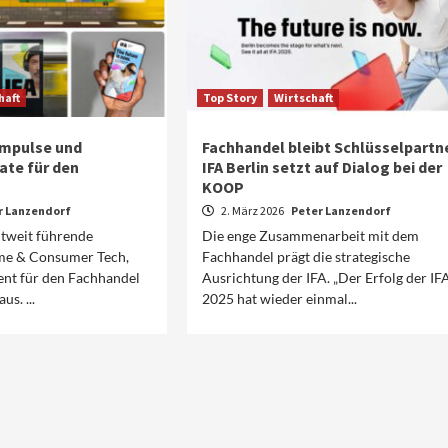
haft
Top Story
Wirtschaft
 Impulse und
Fachhandel bleibt Schlüsselpartne
ate für den
IFA Berlin setzt auf Dialog bei der
KOOP
r Lanzendorf
2. März 2026
Peter Lanzendorf
eltweit führende
Die enge Zusammenarbeit mit dem
me & Consumer Tech,
Fachhandel prägt die strategische
ent für den Fachhandel
Ausrichtung der IFA. „Der Erfolg der IF
s. ...
2025 hat wieder einmal...