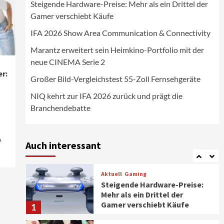
Steigende Hardware-Preise: Mehr als ein Drittel der
Wirtschaft
Gamer verschiebt Käufe
NIQ kehrt zur IFA 2026 zurück
und prägt die
IFA 2026 Show Area Communication & Connectivity
Branchendebatte
5
Marantz erweitert sein Heimkino-Portfolio mit der
neue CINEMA Serie 2
Aktuell
Personen
Wirtschaft
CHERRY baut Vertriebsteam
r:
Großer Bild-Vergleichstest 55-Zoll Fernsehgeräte
in strategisch wichtigen
Märkten aus
6
NIQ kehrt zur IFA 2026 zurück und prägt die
Branchendebatte
Smart Living
Top Story
Verbraucher setzen immer
mehr auf Klimageräte und
A
Auch interessant
Ventilatoren
7
Aktuell
Gaming
Steigende Hardware-Preise:
Mehr als ein Drittel der
Gamer verschiebt Käufe
1