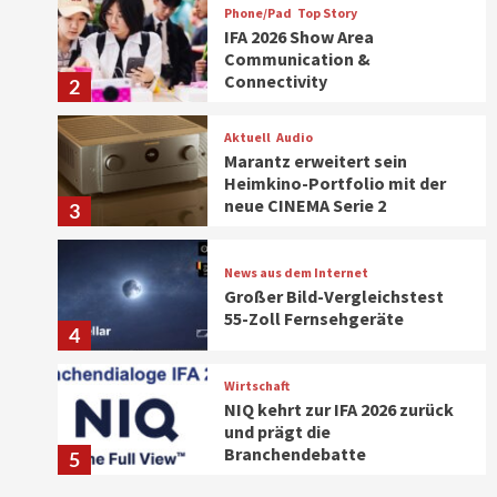
Phone/Pad
Top Story
IFA 2026 Show Area
Communication &
Connectivity
2
Aktuell
Audio
Marantz erweitert sein
Heimkino-Portfolio mit der
neue CINEMA Serie 2
3
News aus dem Internet
Großer Bild-Vergleichstest
55-Zoll Fernsehgeräte
4
Wirtschaft
NIQ kehrt zur IFA 2026 zurück
und prägt die
Branchendebatte
5