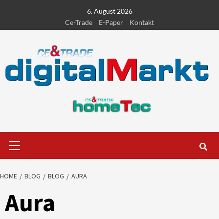
Skip
6. August 2026
to
Ce-Trade
E-Paper
Kontakt
content
Primary
Menu
HOME
BLOG
BLOG
AURA
Aura