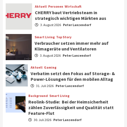
7
Aktuell
Personen
Wirtschaft
CHERRY baut Vertriebsteam in
strategisch wichtigen Märkten aus
Wirtschaft
NIQ kehrt zur IFA 2026 zurück und prägt
3. August 2026
Peter Lanzendorf
die Branchendebatte
1
Smart Living
Top Story
Verbraucher setzen immer mehr auf
Klimageräte und Ventilatoren
Aktuell
Personen
Wirtschaft
CHERRY baut Vertriebsteam in
3. August 2026
Peter Lanzendorf
strategisch wichtigen Märkten aus
2
Aktuell
Gaming
Verbatim setzt den Fokus auf Storage- &
Power-Lösungen für den mobilen Alltag
Smart Living
Top Story
31. Juli 2026
Peter Lanzendorf
Verbraucher setzen immer mehr auf
Klimageräte und Ventilatoren
Background
Smart Living
3
Reolink-Studie: Bei der Heimsicherheit
zählen Zuverlässigkeit und Qualität statt
Feature-Flut
Aktuell
Gaming
Verbatim setzt den Fokus auf Storage- &
30. Juli 2026
Peter Lanzendorf
Power-Lösungen für den mobilen Alltag