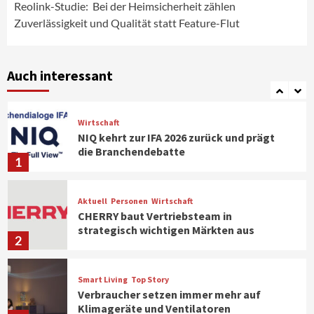
6
Reolink-Studie: Bei der Heimsicherheit zählen
Zuverlässigkeit und Qualität statt Feature-Flut
Aktuell
Background
TV/Video
Samsung Smart TV Line-up erhält erneut
IT-Sicherheitskennzeichen des BSI
Auch interessant
7
Wirtschaft
NIQ kehrt zur IFA 2026 zurück und prägt
die Branchendebatte
1
Aktuell
Personen
Wirtschaft
CHERRY baut Vertriebsteam in
strategisch wichtigen Märkten aus
2
Smart Living
Top Story
Verbraucher setzen immer mehr auf
Klimageräte und Ventilatoren