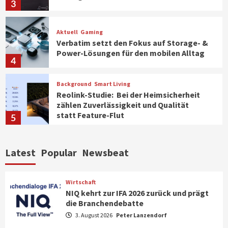
3
Aktuell
Gaming
Verbatim setzt den Fokus auf Storage- &
Power-Lösungen für den mobilen Alltag
4
Background
Smart Living
Reolink-Studie: Bei der Heimsicherheit
zählen Zuverlässigkeit und Qualität
statt Feature-Flut
5
Top Story
Wirtschaft
Latest
Popular
Newsbeat
IFA App 2026 als Download für iPhone und
Android verfügbar
6
Wirtschaft
NIQ kehrt zur IFA 2026 zurück und prägt
die Branchendebatte
Aktuell
Background
TV/Video
Samsung Smart TV Line-up erhält erneut
3. August 2026
Peter Lanzendorf
IT-Sicherheitskennzeichen des BSI