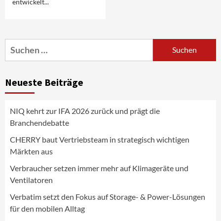
entwickelt...
Smart Living
Top Story
Verbraucher setzen immer mehr auf
Suchen
Klimageräte und Ventilatoren
nach:
3
Neueste Beiträge
Aktuell
Gaming
Verbatim setzt den Fokus auf Storage- &
Power-Lösungen für den mobilen Alltag
NIQ kehrt zur IFA 2026 zurück und prägt die
4
Branchendebatte
Background
Smart Living
CHERRY baut Vertriebsteam in strategisch wichtigen
Reolink-Studie: Bei der Heimsicherheit
Märkten aus
zählen Zuverlässigkeit und Qualität
statt Feature-Flut
Verbraucher setzen immer mehr auf Klimageräte und
5
Ventilatoren
Verbatim setzt den Fokus auf Storage- & Power-Lösungen
Top Story
Wirtschaft
IFA App 2026 als Download für iPhone und
für den mobilen Alltag
Android verfügbar