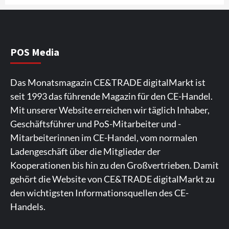
4
Background
Smart Living
Reolink-Studie: Bei der Heimsicherheit
zählen Zuverlässigkeit und Qualität
POS Media
statt Feature-Flut
5
Das Monatsmagazin CE&TRADE digitalMarkt ist
Top Story
Wirtschaft
seit 1993 das führende Magazin für den CE-Handel.
IFA App 2026 als Download für iPhone und
Mit unserer Website erreichen wir täglich Inhaber,
Android verfügbar
6
Geschäftsführer und PoS-Mitarbeiter und -
Mitarbeiterinnen im CE-Handel, vom normalen
Aktuell
Background
TV/Video
Ladengeschäft über die Mitglieder der
Samsung Smart TV Line-up erhält erneut
Kooperationen bis hin zu den Großvertrieben. Damit
IT-Sicherheitskennzeichen des BSI
7
gehört die Website von CE&TRADE digitalMarkt zu
den wichtigsten Informationsquellen des CE-
Handels.
Spieler aus Lettland können es ausprobieren. Die
Viele Spieler bevorzugen die Nutzung der App für ein
Fans von Online-Slots besuchen die Seite
Die Gaming-Plattform bietet eine große Auswahl an
Ein weiterer Ort, an dem man Spielautomaten