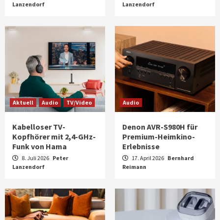
Lanzendorf
Lanzendorf
Aktuell
Audio
TV/Video
Audio
Kabelloser TV-
Denon AVR-S980H für
Kopfhörer mit 2,4-GHz-
Premium-Heimkino-
Funk von Hama
Erlebnisse
8. Juli 2026
Peter
17. April 2026
Bernhard
Lanzendorf
Reimann