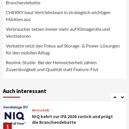
Branchendebatte
Background
Smart Living
CHERRY baut Vertriebsteam in strategisch wichtigen
Reolink-Studie: Bei der Heimsicherheit
Märkten aus
zählen Zuverlässigkeit und Qualität
statt Feature-Flut
Verbraucher setzen immer mehr auf Klimageräte und
5
Ventilatoren
Verbatim setzt den Fokus auf Storage- & Power-Lösungen
Top Story
Wirtschaft
IFA App 2026 als Download für iPhone und
für den mobilen Alltag
Android verfügbar
6
Reolink-Studie: Bei der Heimsicherheit zählen
Zuverlässigkeit und Qualität statt Feature-Flut
Aktuell
Background
TV/Video
Samsung Smart TV Line-up erhält erneut
IT-Sicherheitskennzeichen des BSI
Auch interessant
7
Wirtschaft
NIQ kehrt zur IFA 2026 zurück und prägt
die Branchendebatte
1