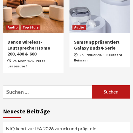
Audio
Top Story
Audio
Denon Wireless-
Samsung präsentiert
Lautsprecher Home
Galaxy Buds4-Serie
200, 400 & 600
27. Februar 2026
Bernhard
Reimann
24. März 2026
Peter
Lanzendorf
Smart Living
Top Story
Verbraucher setzen immer mehr auf
Suchen
Klimageräte und Ventilatoren
nach:
3
Neueste Beiträge
Aktuell
Gaming
Verbatim setzt den Fokus auf Storage- &
Power-Lösungen für den mobilen Alltag
NIQ kehrt zur IFA 2026 zurück und prägt die
4