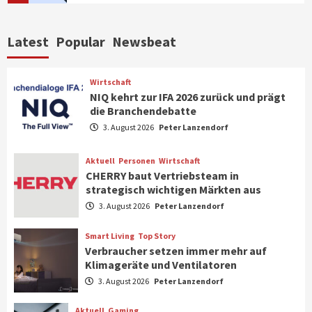
Top Story
Wirtschaft
Latest
Popular
Newsbeat
IFA App 2026 als Download für iPhone und
Android verfügbar
6
Wirtschaft
NIQ kehrt zur IFA 2026 zurück und prägt
die Branchendebatte
Aktuell
Background
TV/Video
Samsung Smart TV Line-up erhält erneut
3. August 2026
Peter Lanzendorf
IT-Sicherheitskennzeichen des BSI
7
Aktuell
Personen
Wirtschaft
CHERRY baut Vertriebsteam in
strategisch wichtigen Märkten aus
Wirtschaft
NIQ kehrt zur IFA 2026 zurück und prägt
3. August 2026
Peter Lanzendorf
die Branchendebatte
1
Smart Living
Top Story
Verbraucher setzen immer mehr auf
Klimageräte und Ventilatoren
Aktuell
Personen
Wirtschaft
CHERRY baut Vertriebsteam in
3. August 2026
Peter Lanzendorf
strategisch wichtigen Märkten aus
2
Aktuell
Gaming