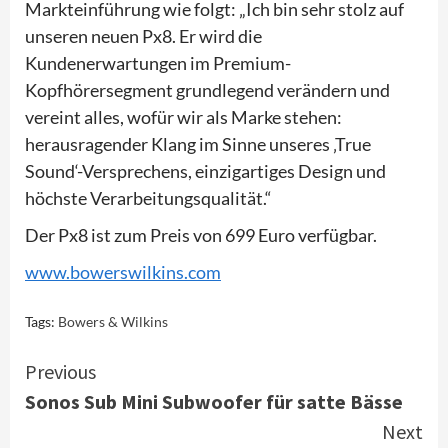
Markteinführung wie folgt: „Ich bin sehr stolz auf
unseren neuen Px8. Er wird die
Kundenerwartungen im Premium-
Kopfhörersegment grundlegend verändern und
vereint alles, wofür wir als Marke stehen:
herausragender Klang im Sinne unseres ‚True
Sound‘-Versprechens, einzigartiges Design und
höchste Verarbeitungsqualität.“
Der Px8 ist zum Preis von 699 Euro verfügbar.
www.bowerswilkins.com
Tags:
Bowers & Wilkins
Continue
Previous
Sonos Sub Mini Subwoofer für satte Bässe
Reading
Next