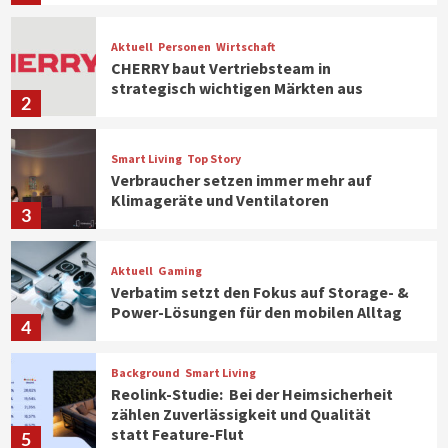
Aktuell
Personen
Wirtschaft
CHERRY baut Vertriebsteam in
strategisch wichtigen Märkten aus
2
Smart Living
Top Story
Verbraucher setzen immer mehr auf
Klimageräte und Ventilatoren
3
Aktuell
Gaming
Verbatim setzt den Fokus auf Storage- &
Power-Lösungen für den mobilen Alltag
4
Background
Smart Living
Reolink-Studie: Bei der Heimsicherheit
zählen Zuverlässigkeit und Qualität
statt Feature-Flut
5