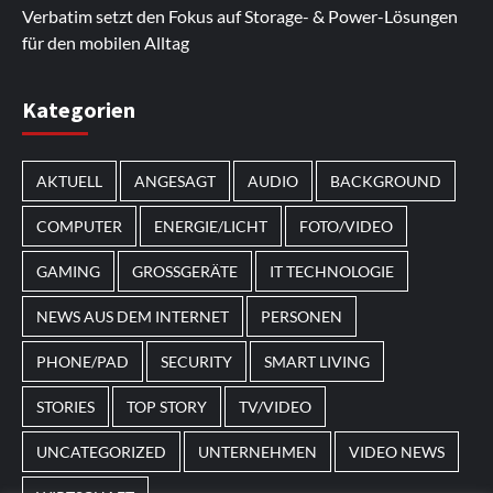
Verbatim setzt den Fokus auf Storage- & Power-Lösungen
für den mobilen Alltag
Im Laufe des Jahres erscheinen thematische
Kategorien
Spielautomaten mit passenden Designs. Im Bereich
von
Magneticslots
können solche saisonalen Slots
AKTUELL
ANGESAGT
AUDIO
BACKGROUND
beispielsweise an Feiertage oder besondere Events
angepasst sein.
COMPUTER
ENERGIE/LICHT
FOTO/VIDEO
GAMING
GROSSGERÄTE
IT TECHNOLOGIE
NEWS AUS DEM INTERNET
PERSONEN
PHONE/PAD
SECURITY
SMART LIVING
STORIES
TOP STORY
TV/VIDEO
UNCATEGORIZED
UNTERNEHMEN
VIDEO NEWS