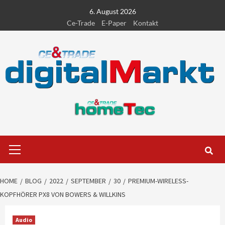
Skip
6. August 2026
to
Ce-Trade
E-Paper
Kontakt
content
Primary
Menu
HOME
BLOG
2022
SEPTEMBER
30
PREMIUM-WIRELESS-
KOPFHÖRER PX8 VON BOWERS & WILLKINS
Audio