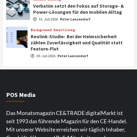
Verbatim setzt den Fokus auf Storage- &
Power-Lösungen für den mobilen Alltag
Smart Living
Top Story
31. Juli 2026
Peter Lanzendorf
Verbraucher setzen immer mehr auf
Klimageräte und Ventilatoren
Background
Smart Living
3
Reolink-Studie: Bei der Heimsicherheit
zählen Zuverlässigkeit und Qualität statt
Feature-Flut
Aktuell
Gaming
Verbatim setzt den Fokus auf Storage- &
30. Juli 2026
Peter Lanzendorf
Power-Lösungen für den mobilen Alltag
4
Background
Smart Living
Reolink-Studie: Bei der Heimsicherheit
zählen Zuverlässigkeit und Qualität
POS Media
statt Feature-Flut
5
Das Monatsmagazin CE&TRADE digitalMarkt ist
Top Story
Wirtschaft
seit 1993 das führende Magazin für den CE-Handel.
IFA App 2026 als Download für iPhone und
Mit unserer Website erreichen wir täglich Inhaber,
Android verfügbar
6